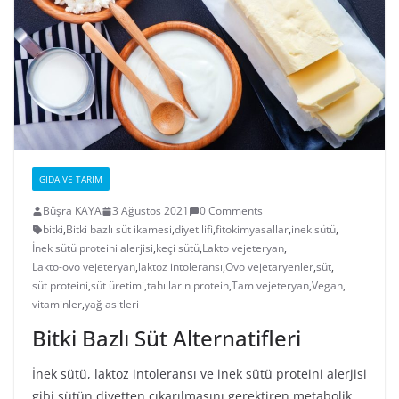
GIDA VE TARIM
Büşra KAYA
3 Ağustos 2021
0 Comments
bitki
,
Bitki bazlı süt ikamesi
,
diyet lifi
,
fitokimyasallar
,
inek sütü
,
İnek sütü proteini alerjisi
,
keçi sütü
,
Lakto vejeteryan
,
Lakto-ovo vejeteryan
,
laktoz intoleransı
,
Ovo vejetaryenler
,
süt
,
süt proteini
,
süt üretimi
,
tahılların protein
,
Tam vejeteryan
,
Vegan
,
vitaminler
,
yağ asitleri
Bitki Bazlı Süt Alternatifleri
İnek sütü, laktoz intoleransı ve inek sütü proteini alerjisi
gibi sütün diyetten çıkarılmasını gerektiren metabolik