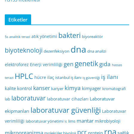
Etiketler
bakteri
atık yönetimi
biyoreaktör
5s
analitik terazi
dna
biyoteknoloji
dezenfeksiyon
dna analizi
genetik
gen
gıda
elektroforez
Enerji verimliliği
hassas
HPLC
iş ilanı
hücre
ilaç
istanbul iş ilanı
terazi
iş güvenliği
kimya
kanser
kalite kontrol
kimyager
kariyer
kromatografi
laboratuvar
Laboratuvar
laboratuvar cihazları
lab
laboratuvar güvenliği
ekipmanları
Laboratuvar
mantar
verimliliği
mikrobiyoloji
laboratuvar yönetimi
lims
lc
rna
pcr
mikroorganizma
protein
sağlık
moleküler biyoloji