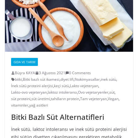
GIDA VE TARIM
Büşra KAYA
3 Ağustos 2021
0 Comments
bitki
,
Bitki bazlı süt ikamesi
,
diyet lifi
,
fitokimyasallar
,
inek sütü
,
İnek sütü proteini alerjisi
,
keçi sütü
,
Lakto vejeteryan
,
Lakto-ovo vejeteryan
,
laktoz intoleransı
,
Ovo vejetaryenler
,
süt
,
süt proteini
,
süt üretimi
,
tahılların protein
,
Tam vejeteryan
,
Vegan
,
vitaminler
,
yağ asitleri
Bitki Bazlı Süt Alternatifleri
İnek sütü, laktoz intoleransı ve inek sütü proteini alerjisi
gibi sütün diyetten çıkarılmasını gerektiren metabolik