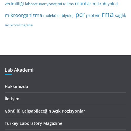
mantar
verimliliği
mikrobiyoloji
laboratuvar yönetimi
lims
lc
rna
pcr
mikroorganizma
protein
sağlık
moleküler biyoloji
sıvı kromatografisi
Lab Akademi
Hakkımızda
İletişim
Gönüllü Çalışabileceğin Açık Pozisyonlar
Turkey Laboratory Magazine