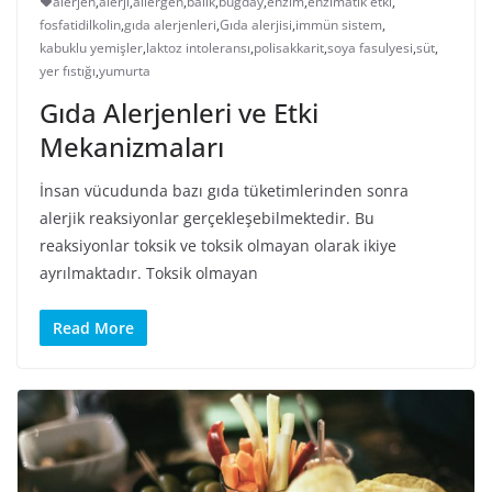
alerjen
,
alerji
,
allergen
,
balık
,
buğday
,
enzim
,
enzimatik etki
,
fosfatidilkolin
,
gıda alerjenleri
,
Gıda alerjisi
,
immün sistem
,
kabuklu yemişler
,
laktoz intoleransı
,
polisakkarit
,
soya fasulyesi
,
süt
,
yer fıstığı
,
yumurta
Gıda Alerjenleri ve Etki
Mekanizmaları
İnsan vücudunda bazı gıda tüketimlerinden sonra
alerjik reaksiyonlar gerçekleşebilmektedir. Bu
reaksiyonlar toksik ve toksik olmayan olarak ikiye
ayrılmaktadır. Toksik olmayan
Read More