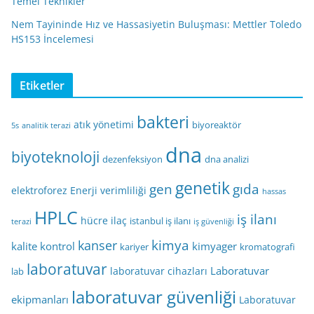
Temel Teknikler
Nem Tayininde Hız ve Hassasiyetin Buluşması: Mettler Toledo
HS153 İncelemesi
Etiketler
bakteri
atık yönetimi
biyoreaktör
5s
analitik terazi
dna
biyoteknoloji
dezenfeksiyon
dna analizi
genetik
gen
gıda
elektroforez
Enerji verimliliği
hassas
HPLC
iş ilanı
hücre
ilaç
istanbul iş ilanı
terazi
iş güvenliği
kimya
kanser
kalite kontrol
kimyager
kariyer
kromatografi
laboratuvar
Laboratuvar
laboratuvar cihazları
lab
laboratuvar güvenliği
ekipmanları
Laboratuvar