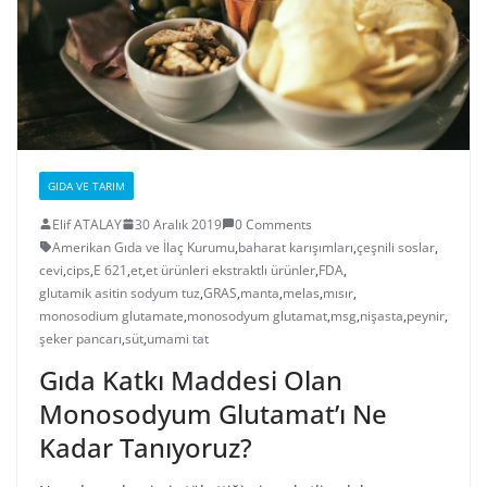
GIDA VE TARIM
Elif ATALAY
30 Aralık 2019
0 Comments
Amerikan Gıda ve İlaç Kurumu
,
baharat karışımları
,
çeşnili soslar
,
cevi
,
cips
,
E 621
,
et
,
et ürünleri ekstraktlı ürünler
,
FDA
,
glutamik asitin sodyum tuz
,
GRAS
,
manta
,
melas
,
mısır
,
monosodium glutamate
,
monosodyum glutamat
,
msg
,
nişasta
,
peynir
,
şeker pancarı
,
süt
,
umami tat
Gıda Katkı Maddesi Olan
Monosodyum Glutamat’ı Ne
Kadar Tanıyoruz?