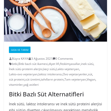
GIDA VE TARIM
Büşra KAYA
3 Ağustos 2021
0 Comments
bitki
,
Bitki bazlı süt ikamesi
,
diyet lifi
,
fitokimyasallar
,
inek sütü
,
İnek sütü proteini alerjisi
,
keçi sütü
,
Lakto vejeteryan
,
Lakto-ovo vejeteryan
,
laktoz intoleransı
,
Ovo vejetaryenler
,
süt
,
süt proteini
,
süt üretimi
,
tahılların protein
,
Tam vejeteryan
,
Vegan
,
vitaminler
,
yağ asitleri
Bitki Bazlı Süt Alternatifleri
İnek sütü, laktoz intoleransı ve inek sütü proteini alerjisi
gibi sütün diyetten çıkarılmasını gerektiren metabolik