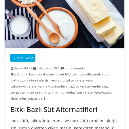
GIDA VE TARIM
Büşra KAYA
3 Ağustos 2021
0 Comments
bitki
,
Bitki bazlı süt ikamesi
,
diyet lifi
,
fitokimyasallar
,
inek sütü
,
İnek sütü proteini alerjisi
,
keçi sütü
,
Lakto vejeteryan
,
Lakto-ovo vejeteryan
,
laktoz intoleransı
,
Ovo vejetaryenler
,
süt
,
süt proteini
,
süt üretimi
,
tahılların protein
,
Tam vejeteryan
,
Vegan
,
vitaminler
,
yağ asitleri
Bitki Bazlı Süt Alternatifleri
İnek sütü, laktoz intoleransı ve inek sütü proteini alerjisi
gibi sütün diyetten çıkarılmasını gerektiren metabolik