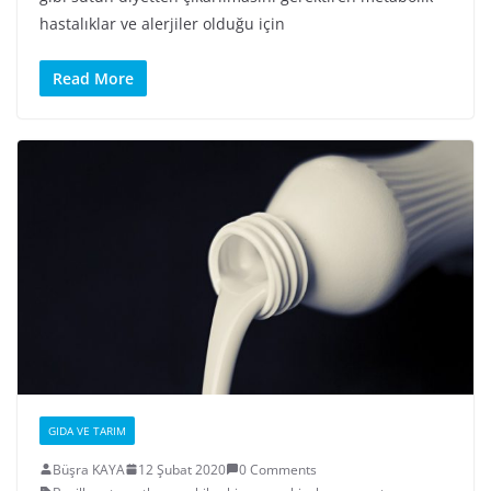
hastalıklar ve alerjiler olduğu için
Read More
GIDA VE TARIM
Büşra KAYA
12 Şubat 2020
0 Comments