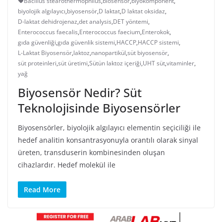
Bacillus stearothermophilus
,
biosensor
,
biyokomponent
,
biyolojik algılayıcı
,
biyosensör
,
D laktat
,
D laktat oksidaz
,
D-laktat dehidrojenaz
,
det analysis
,
DET yöntemi
,
Enterococcus faecalis
,
Enterococcus faecium
,
Enterokok
,
gıda güvenliği
,
gıda güvenlik sistemi
,
HACCP
,
HACCP sistemi
,
L-Laktat Biyosensör
,
laktoz
,
nanopartikül
,
süt biyosensör
,
süt proteinleri
,
süt üretimi
,
Sütün laktoz içeriği
,
UHT süt
,
vitaminler
,
yağ
Biyosensör Nedir? Süt
Teknolojisinde Biyosensörler
Biyosensörler, biyolojik algılayıcı elementin seçiciliği ile
hedef analitin konsantrasyonuyla orantılı olarak sinyal
üreten, transduserin kombinesinden oluşan
cihazlardır. Hedef molekül ile
Read More