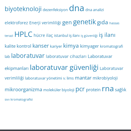
dna
biyoteknoloji
dezenfeksiyon
dna analizi
genetik
gen
gıda
elektroforez
Enerji verimliliği
hassas
HPLC
iş ilanı
hücre
ilaç
istanbul iş ilanı
terazi
iş güvenliği
kimya
kanser
kalite kontrol
kimyager
kariyer
kromatografi
laboratuvar
Laboratuvar
laboratuvar cihazları
lab
laboratuvar güvenliği
ekipmanları
Laboratuvar
mantar
verimliliği
mikrobiyoloji
laboratuvar yönetimi
lims
lc
rna
pcr
mikroorganizma
protein
sağlık
moleküler biyoloji
sıvı kromatografisi