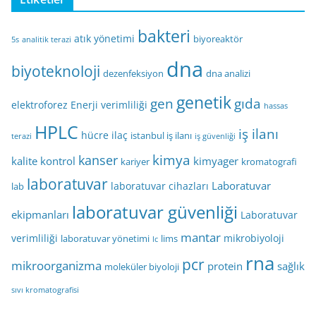
bakteri
atık yönetimi
biyoreaktör
5s
analitik terazi
dna
biyoteknoloji
dezenfeksiyon
dna analizi
genetik
gen
gıda
elektroforez
Enerji verimliliği
hassas
HPLC
iş ilanı
hücre
ilaç
istanbul iş ilanı
terazi
iş güvenliği
kimya
kanser
kalite kontrol
kimyager
kariyer
kromatografi
laboratuvar
Laboratuvar
laboratuvar cihazları
lab
laboratuvar güvenliği
ekipmanları
Laboratuvar
mantar
verimliliği
mikrobiyoloji
laboratuvar yönetimi
lims
lc
rna
pcr
mikroorganizma
protein
sağlık
moleküler biyoloji
sıvı kromatografisi