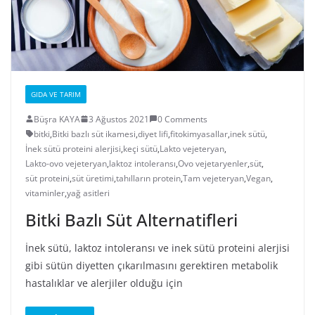
GIDA VE TARIM
Büşra KAYA
3 Ağustos 2021
0 Comments
bitki
,
Bitki bazlı süt ikamesi
,
diyet lifi
,
fitokimyasallar
,
inek sütü
,
İnek sütü proteini alerjisi
,
keçi sütü
,
Lakto vejeteryan
,
Lakto-ovo vejeteryan
,
laktoz intoleransı
,
Ovo vejetaryenler
,
süt
,
süt proteini
,
süt üretimi
,
tahılların protein
,
Tam vejeteryan
,
Vegan
,
vitaminler
,
yağ asitleri
Bitki Bazlı Süt Alternatifleri
İnek sütü, laktoz intoleransı ve inek sütü proteini alerjisi
gibi sütün diyetten çıkarılmasını gerektiren metabolik
hastalıklar ve alerjiler olduğu için