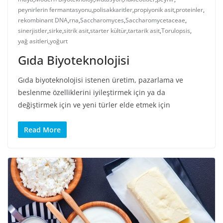
peynirlerin fermantasyonu
,
polisakkaritler
,
propiyonik asit
,
proteinler
,
rekombinant DNA
,
rna
,
Saccharomyces
,
Saccharomycetaceae
,
sinerjistler
,
sirke
,
sitrik asit
,
starter kültür
,
tartarik asit
,
Torulopsis
,
yağ asitleri
,
yoğurt
Gıda Biyoteknolojisi
Gıda biyoteknolojisi istenen üretim, pazarlama ve
beslenme özelliklerini iyileştirmek için ya da
değiştirmek için ve yeni türler elde etmek için
Read More