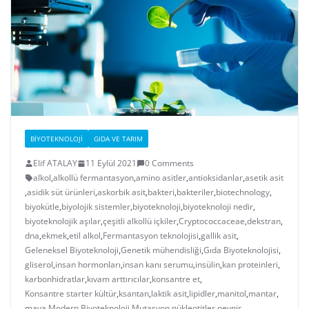
BIYOTEKNOLOJI
GIDA VE TARIM
Elif ATALAY
11 Eylül 2021
0 Comments
alkol
,
alkollü fermantasyon
,
amino asitler
,
antioksidanlar
,
asetik asit
,
asidik süt ürünleri
,
askorbik asit
,
bakteri
,
bakteriler
,
biotechnology
,
biyokütle
,
biyolojik sistemler
,
biyoteknoloji
,
biyoteknoloji nedir
,
biyoteknolojik aşılar
,
çeşitli alkollü içkiler
,
Cryptococcaceae
,
dekstran
,
dna
,
ekmek
,
etil alkol
,
Fermantasyon teknolojisi
,
gallik asit
,
Geleneksel Biyoteknoloji
,
Genetik mühendisliği
,
Gıda Biyoteknolojisi
,
gliserol
,
insan hormonları
,
insan kanı serumu
,
insülin
,
kan proteinleri
,
karbonhidratlar
,
kıvam arttırıcılar
,
konsantre et
,
Konsantre starter kültür
,
ksantan
,
laktik asit
,
lipidler
,
manitol
,
mantar
,
maya
,
Modern Biyoteknoloji
,
Mutasyon
,
nükleotitler
,
peynir
,