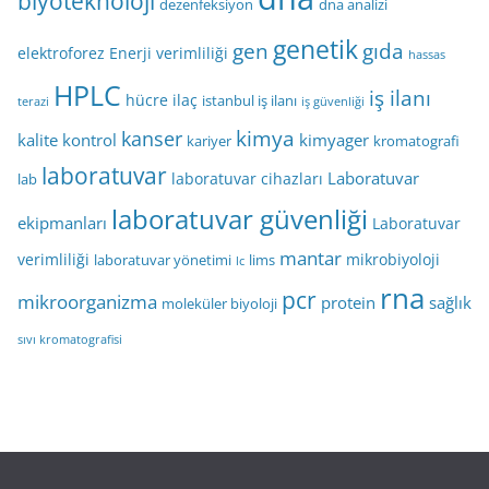
biyoteknoloji
dezenfeksiyon
dna analizi
genetik
gen
gıda
elektroforez
Enerji verimliliği
hassas
HPLC
iş ilanı
hücre
ilaç
istanbul iş ilanı
terazi
iş güvenliği
kimya
kanser
kalite kontrol
kimyager
kariyer
kromatografi
laboratuvar
Laboratuvar
laboratuvar cihazları
lab
laboratuvar güvenliği
ekipmanları
Laboratuvar
mantar
verimliliği
mikrobiyoloji
laboratuvar yönetimi
lims
lc
rna
pcr
mikroorganizma
protein
sağlık
moleküler biyoloji
sıvı kromatografisi