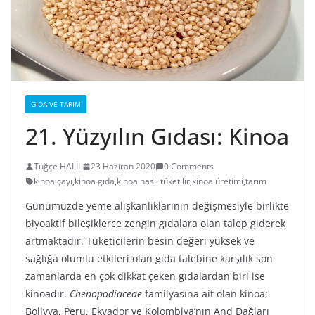
GIDA VE TARIM
21. Yüzyılın Gıdası: Kinoa
Tuğçe HALİL
23 Haziran 2020
0 Comments
kinoa çayı
,
kinoa gıda
,
kinoa nasıl tüketilir
,
kinoa üretimi
,
tarım
Günümüzde yeme alışkanlıklarının değişmesiyle birlikte
biyoaktif bileşiklerce zengin gıdalara olan talep giderek
artmaktadır. Tüketicilerin besin değeri yüksek ve
sağlığa olumlu etkileri olan gıda talebine karşılık son
zamanlarda en çok dikkat çeken gıdalardan biri ise
kinoadır.
Chenopodiaceae
familyasına ait olan kinoa;
Bolivya, Peru, Ekvador ve Kolombiya’nın And Dağları