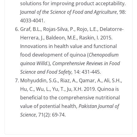
solutions for improving product acceptability.
J
ournal of the Science of Food and Agriculture
, 98:
4033-4041.
Graf, B.L., Rojas-Silva, P., Rojo, L.E., Delatorre-
Herrera, J., Baldeon, M.E., Raskin, I. 2015.
Innovations in health value and functional
food development of quinoa (
Chenopodium
quinoa Willd
.),
Comprehensive Reviews in Food
Science and Food Safety
, 14: 431-445.
Mohyuddin, S.G., Riaz, A., Qamar, A., Ali, S.H.,
Hu, C., Wu, L., Yu, T., Ju, X.H. 2019. Quinoa is
beneficial to the comprehensive nutritional
value of potential health,
Pakistan Journal of
Science
, 71(2): 69-74.