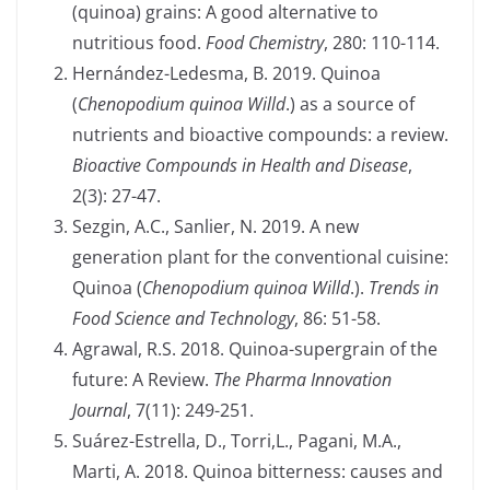
(quinoa) grains: A good alternative to
nutritious food.
Food Chemistry
, 280: 110-114.
Hernández-Ledesma, B. 2019. Quinoa
(
Chenopodium quinoa Willd
.) as a source of
nutrients and bioactive compounds: a review.
Bioactive Compounds in Health and Disease
,
2(3): 27-47.
Sezgin, A.C., Sanlier, N. 2019. A new
generation plant for the conventional cuisine:
Quinoa (
Chenopodium quinoa Willd
.).
Trends in
Food Science and Technology
, 86: 51-58.
Agrawal, R.S. 2018. Quinoa-supergrain of the
future: A Review.
The Pharma Innovation
Journal
, 7(11): 249-251.
Suárez-Estrella, D., Torri,L., Pagani, M.A.,
Marti, A. 2018. Quinoa bitterness: causes and