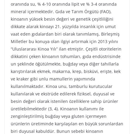
oranında su, % 4-10 oranında lipit ve % 3-4 oranında
mineral içermektedir. Gıda ve Tarım Örgütü (FAO),
kinoanın yüksek besin değeri ve genetik çeşitliliğini
dikkate alarak kinoayı 21. yüzyılda insanlık için umut
vaat eden gıdalardan biri olarak tanımlamış, Birleşmiş
Milletler bu konuya olan ilgiyi artırmak için 2013 yılını
“Uluslararası Kinoa Yılı” ilan etmiştir. Çeşitli otoritelerin
dikkatini çeken kinoanın tohumları, gıda endüstrisinde
un şeklinde öğütülmekte, buğday veya diğer tahıllarla
karıştırılarak ekmek, makarna, krep, bisküvi, erişte, kek
ve kraker gibi unlu mamullerin yapımında
kullanılmaktadır. Kinoa unu, tamburlu kurutucular
kullanılarak ve ekstrüde edilerek fiziksel, duyusal ve
besin değeri olarak istenilen özelliklere sahip ürünler
üretilebilmektedir (3, 4). Kinoanın kullanımı ile
zenginleştirilmiş buğday veya gluten içermeyen
ürünlerin üretiminde karşılaşılan en büyük sorunlardan
biri duyusal kabuldür. Bunun sebebi kinoanın