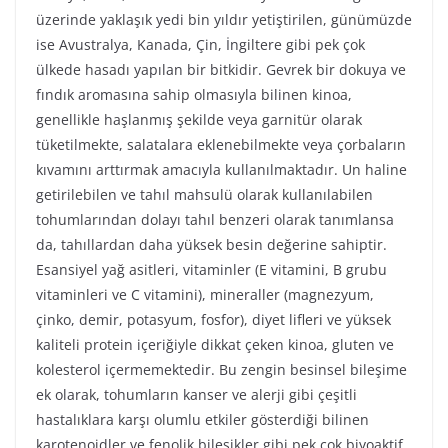
üzerinde yaklaşık yedi bin yıldır yetiştirilen, günümüzde
ise Avustralya, Kanada, Çin, İngiltere gibi pek çok
ülkede hasadı yapılan bir bitkidir. Gevrek bir dokuya ve
fındık aromasına sahip olmasıyla bilinen kinoa,
genellikle haşlanmış şekilde veya garnitür olarak
tüketilmekte, salatalara eklenebilmekte veya çorbaların
kıvamını arttırmak amacıyla kullanılmaktadır. Un haline
getirilebilen ve tahıl mahsulü olarak kullanılabilen
tohumlarından dolayı tahıl benzeri olarak tanımlansa
da, tahıllardan daha yüksek besin değerine sahiptir.
Esansiyel yağ asitleri, vitaminler (E vitamini, B grubu
vitaminleri ve C vitamini), mineraller (magnezyum,
çinko, demir, potasyum, fosfor), diyet lifleri ve yüksek
kaliteli protein içeriğiyle dikkat çeken kinoa, gluten ve
kolesterol içermemektedir. Bu zengin besinsel bileşime
ek olarak, tohumların kanser ve alerji gibi çeşitli
hastalıklara karşı olumlu etkiler gösterdiği bilinen
karotenoidler ve fenolik bileşikler gibi pek çok biyoaktif