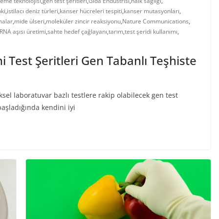
eme teknolojisi
,
gen test şeritleri
,
Gıda Endüstrisi
,
halk sağlığı
,
pki
,
istilacı deniz türleri
,
kanser hücreleri tespiti
,
kanser mutasyonları
,
malar
,
mide ülseri
,
moleküler zincir reaksiyonu
,
Nature Communications
,
RNA aşısı üretimi
,
sahte hedef çağlayanı
,
tarım
,
test şeridi kullanımı
,
 Test Şeritleri Gen Tabanlı Teşhiste
ksel laboratuvar bazlı testlere rakip olabilecek gen test
aşladığında kendini iyi