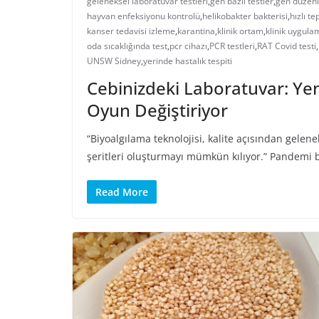
geleneksel laboratuvar testleri
,
gen bazlı testler
,
gen düzenl
hayvan enfeksiyonu kontrolü
,
helikobakter bakterisi
,
hızlı te
kanser tedavisi izleme
,
karantina
,
klinik ortam
,
klinik uygula
oda sıcaklığında test
,
pcr cihazı
,
PCR testleri
,
RAT Covid testi
,
UNSW Sidney
,
yerinde hastalık tespiti
Cebinizdeki Laboratuvar: Yeni
Oyun Değiştiriyor
“Biyoalgılama teknolojisi, kalite açısından gelene
şeritleri oluşturmayı mümkün kılıyor.” Pandemi b
Read More