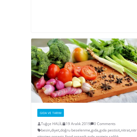
GIDA VE TARIM
Tuğçe HALİL
19 Aralık 2019
0 Comments
besin
,
diyet
,
doğru beselenme
,
gıda
,
gıda pestisit
,
nitrat
,
nitr
nitrojen
,
organic food
,
organik gıda
,
protein
,
sağlık
,