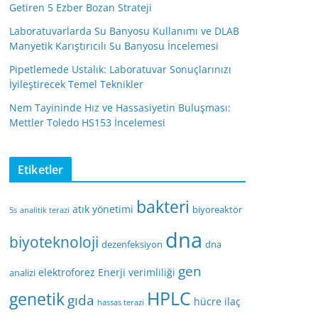
Getiren 5 Ezber Bozan Strateji
Laboratuvarlarda Su Banyosu Kullanımı ve DLAB
Manyetik Karıştırıcılı Su Banyosu İncelemesi
Pipetlemede Ustalık: Laboratuvar Sonuçlarınızı
İyileştirecek Temel Teknikler
Nem Tayininde Hız ve Hassasiyetin Buluşması:
Mettler Toledo HS153 İncelemesi
Etiketler
bakteri
atık yönetimi
biyoreaktör
5s
analitik terazi
dna
biyoteknoloji
dezenfeksiyon
dna
gen
elektroforez
Enerji verimliliği
analizi
HPLC
genetik
gıda
hücre
ilaç
hassas terazi