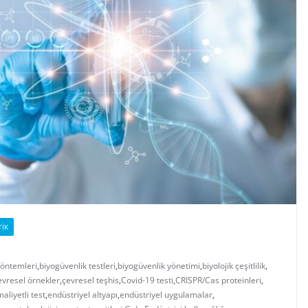
TIK
yöntemleri
,
biyogüvenlik testleri
,
biyogüvenlik yönetimi
,
biyolojik çeşitlilik
,
evresel örnekler
,
çevresel teşhis
,
Covid-19 testi
,
CRISPR/Cas proteinleri
,
aliyetli test
,
endüstriyel altyapı
,
endüstriyel uygulamalar
,