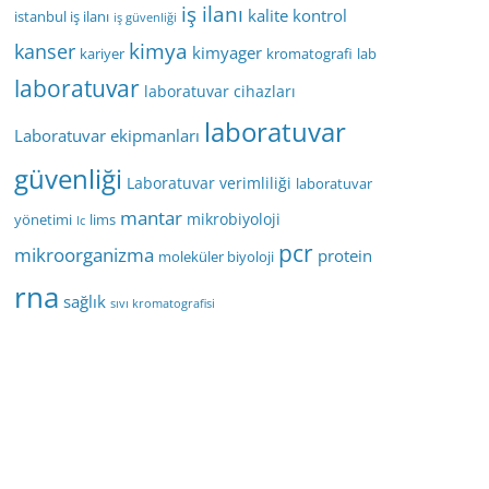
iş ilanı
kalite kontrol
istanbul iş ilanı
iş güvenliği
kimya
kanser
kimyager
kariyer
kromatografi
lab
laboratuvar
laboratuvar cihazları
laboratuvar
Laboratuvar ekipmanları
güvenliği
Laboratuvar verimliliği
laboratuvar
mantar
mikrobiyoloji
yönetimi
lims
lc
pcr
mikroorganizma
protein
moleküler biyoloji
rna
sağlık
sıvı kromatografisi