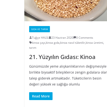
GIDA VE TARIM
Tuğçe HALİL
23 Haziran 2020
0 Comments
kinoa çayı
,
kinoa gıda
,
kinoa nasıl tüketilir
,
kinoa üretimi
,
tarım
21. Yüzyılın Gıdası: Kinoa
Günümüzde yeme alışkanlıklarının değişmesiyle
birlikte biyoaktif bileşiklerce zengin gıdalara ola
talep giderek artmaktadır. Tüketicilerin besin
değeri yüksek ve sağlığa olumlu
Read More