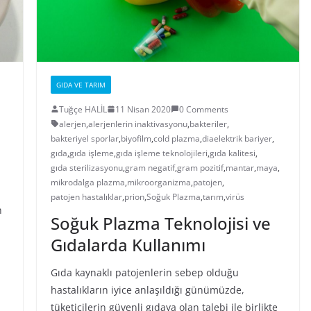
GIDA VE TARIM
Tuğçe HALİL
11 Nisan 2020
0 Comments
alerjen
,
alerjenlerin inaktivasyonu
,
bakteriler
,
bakteriyel sporlar
,
biyofilm
,
cold plazma
,
diaelektrik bariyer
,
gıda
,
gıda işleme
,
gıda işleme teknolojileri
,
gıda kalitesi
,
gıda sterilizasyonu
,
gram negatif
,
gram pozitif
,
mantar
,
maya
,
mikrodalga plazma
,
mikroorganizma
,
patojen
,
patojen hastalıklar
,
prion
,
Soğuk Plazma
,
tarım
,
virüs
n
Soğuk Plazma Teknolojisi ve
Gıdalarda Kullanımı
Gıda kaynaklı patojenlerin sebep olduğu
hastalıkların iyice anlaşıldığı günümüzde,
tüketicilerin güvenli gıdaya olan talebi ile birlikte