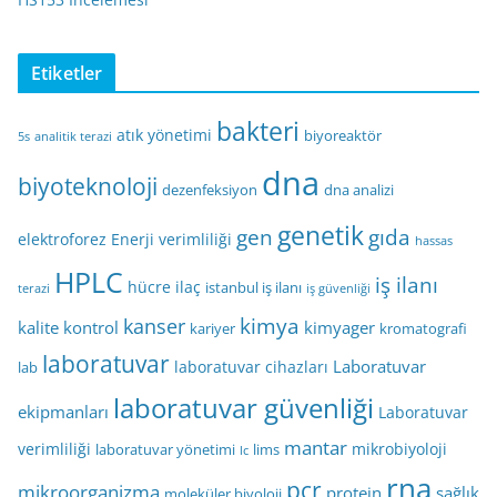
Etiketler
bakteri
atık yönetimi
biyoreaktör
5s
analitik terazi
dna
biyoteknoloji
dezenfeksiyon
dna analizi
genetik
gen
gıda
elektroforez
Enerji verimliliği
hassas
HPLC
iş ilanı
hücre
ilaç
istanbul iş ilanı
terazi
iş güvenliği
kimya
kanser
kalite kontrol
kimyager
kariyer
kromatografi
laboratuvar
Laboratuvar
laboratuvar cihazları
lab
laboratuvar güvenliği
ekipmanları
Laboratuvar
mantar
verimliliği
mikrobiyoloji
laboratuvar yönetimi
lims
lc
rna
pcr
mikroorganizma
protein
sağlık
moleküler biyoloji