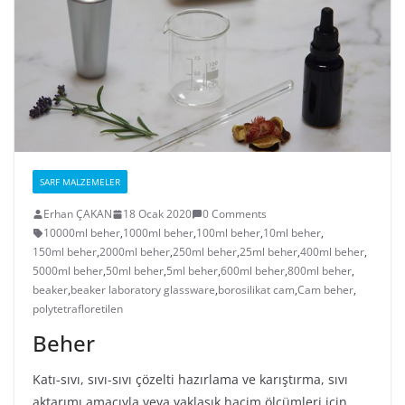
SARF MALZEMELER
Erhan ÇAKAN
18 Ocak 2020
0 Comments
10000ml beher
,
1000ml beher
,
100ml beher
,
10ml beher
,
150ml beher
,
2000ml beher
,
250ml beher
,
25ml beher
,
400ml beher
,
5000ml beher
,
50ml beher
,
5ml beher
,
600ml beher
,
800ml beher
,
beaker
,
beaker laboratory glassware
,
borosilikat cam
,
Cam beher
,
polytetrafloretilen
Beher
Katı-sıvı, sıvı-sıvı çözelti hazırlama ve karıştırma, sıvı
aktarımı amacıyla veya yaklaşık hacim ölçümleri için