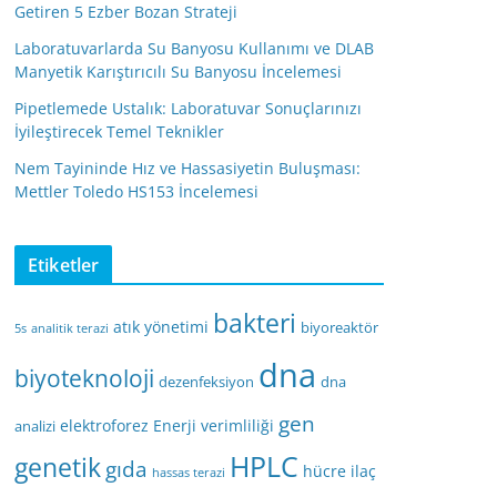
Getiren 5 Ezber Bozan Strateji
Laboratuvarlarda Su Banyosu Kullanımı ve DLAB
Manyetik Karıştırıcılı Su Banyosu İncelemesi
Pipetlemede Ustalık: Laboratuvar Sonuçlarınızı
İyileştirecek Temel Teknikler
Nem Tayininde Hız ve Hassasiyetin Buluşması:
Mettler Toledo HS153 İncelemesi
Etiketler
bakteri
atık yönetimi
biyoreaktör
5s
analitik terazi
dna
biyoteknoloji
dezenfeksiyon
dna
gen
elektroforez
Enerji verimliliği
analizi
HPLC
genetik
gıda
hücre
ilaç
hassas terazi