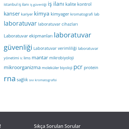
iş ilanı
kalite kontrol
istanbul iş ilanı
iş güvenliği
kimya
kanser
kimyager
kariyer
kromatografi
lab
laboratuvar
laboratuvar cihazları
laboratuvar
Laboratuvar ekipmanları
güvenliği
Laboratuvar verimliliği
laboratuvar
mantar
mikrobiyoloji
yönetimi
lims
lc
pcr
mikroorganizma
protein
moleküler biyoloji
rna
sağlık
sıvı kromatografisi
!
Sıkça Sorulan Sorular