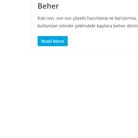
Beher
Katı-sıvı, sıvı-sıvı çözelti hazırlama ve karıştırm
kullanılan silindir şeklindeki kaplara beher denir
Read More