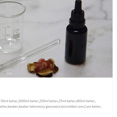
150ml beher
,
2000ml beher
,
250ml beher
,
25ml beher
,
400ml beher
,
beher
,
beaker
,
beaker laboratory glassware
,
borosilikat cam
,
Cam beher
,