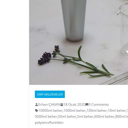
SARF MALZEMELER
Erhan ÇAKAN
18 Ocak 2020
0 Comments
10000ml beher
,
1000ml beher
,
100ml beher
,
10ml beher
,
5000ml beher
,
50ml beher
,
5ml beher
,
600ml beher
,
800ml 
polytetrafloretilen