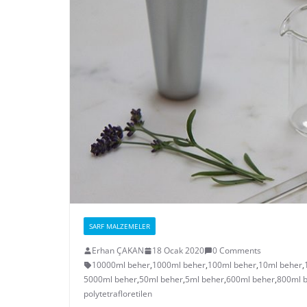
SARF MALZEMELER
Erhan ÇAKAN
18 Ocak 2020
0 Comments
10000ml beher
,
1000ml beher
,
100ml beher
,
10ml beher
,
5000ml beher
,
50ml beher
,
5ml beher
,
600ml beher
,
800ml 
polytetrafloretilen