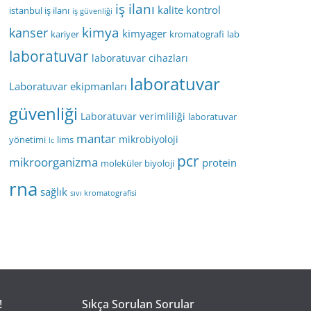
iş ilanı
kalite kontrol
istanbul iş ilanı
iş güvenliği
kimya
kanser
kimyager
kariyer
kromatografi
lab
laboratuvar
laboratuvar cihazları
laboratuvar
Laboratuvar ekipmanları
güvenliği
Laboratuvar verimliliği
laboratuvar
mantar
mikrobiyoloji
yönetimi
lims
lc
pcr
mikroorganizma
protein
moleküler biyoloji
rna
sağlık
sıvı kromatografisi
!
Sıkça Sorulan Sorular