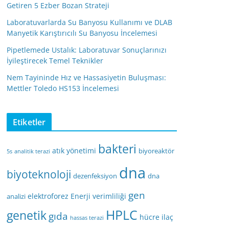
Getiren 5 Ezber Bozan Strateji
Laboratuvarlarda Su Banyosu Kullanımı ve DLAB
Manyetik Karıştırıcılı Su Banyosu İncelemesi
Pipetlemede Ustalık: Laboratuvar Sonuçlarınızı
İyileştirecek Temel Teknikler
Nem Tayininde Hız ve Hassasiyetin Buluşması:
Mettler Toledo HS153 İncelemesi
Etiketler
bakteri
atık yönetimi
biyoreaktör
5s
analitik terazi
dna
biyoteknoloji
dezenfeksiyon
dna
gen
elektroforez
Enerji verimliliği
analizi
HPLC
genetik
gıda
hücre
ilaç
hassas terazi