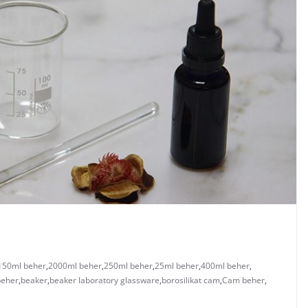
150ml beher
,
2000ml beher
,
250ml beher
,
25ml beher
,
400ml beher
,
beher
,
beaker
,
beaker laboratory glassware
,
borosilikat cam
,
Cam beher
,