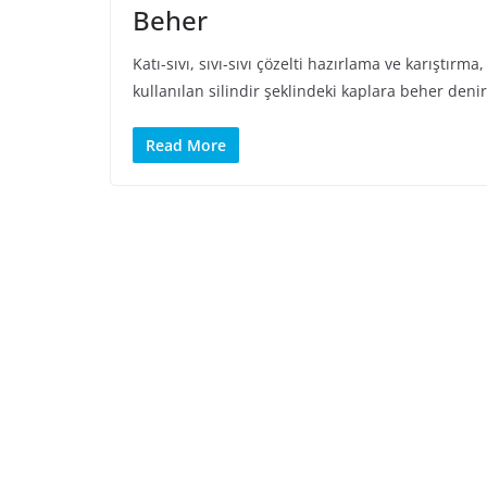
Beher
Katı-sıvı, sıvı-sıvı çözelti hazırlama ve karıştırm
kullanılan silindir şeklindeki kaplara beher denir
Read More