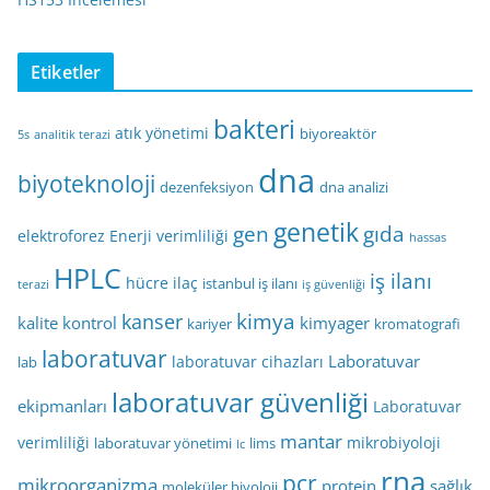
Etiketler
bakteri
atık yönetimi
biyoreaktör
5s
analitik terazi
dna
biyoteknoloji
dezenfeksiyon
dna analizi
genetik
gen
gıda
elektroforez
Enerji verimliliği
hassas
HPLC
iş ilanı
hücre
ilaç
istanbul iş ilanı
terazi
iş güvenliği
kimya
kanser
kalite kontrol
kimyager
kariyer
kromatografi
laboratuvar
Laboratuvar
laboratuvar cihazları
lab
laboratuvar güvenliği
ekipmanları
Laboratuvar
mantar
verimliliği
mikrobiyoloji
laboratuvar yönetimi
lims
lc
rna
pcr
mikroorganizma
protein
sağlık
moleküler biyoloji