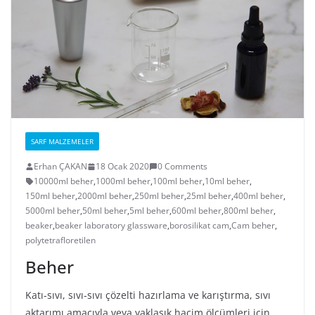
SARF MALZEMELER
Erhan ÇAKAN
18 Ocak 2020
0 Comments
10000ml beher
,
1000ml beher
,
100ml beher
,
10ml beher
,
150ml beher
,
2000ml beher
,
250ml beher
,
25ml beher
,
400ml beher
,
5000ml beher
,
50ml beher
,
5ml beher
,
600ml beher
,
800ml beher
,
beaker
,
beaker laboratory glassware
,
borosilikat cam
,
Cam beher
,
polytetrafloretilen
Beher
Katı-sıvı, sıvı-sıvı çözelti hazırlama ve karıştırma, sıvı
aktarımı amacıyla veya yaklaşık hacim ölçümleri için