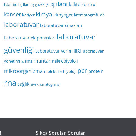
iş ilanı
kalite kontrol
istanbul iş ilanı
iş güvenliği
kimya
kanser
kimyager
kariyer
kromatografi
lab
laboratuvar
laboratuvar cihazları
laboratuvar
Laboratuvar ekipmanları
güvenliği
Laboratuvar verimliliği
laboratuvar
mantar
mikrobiyoloji
yönetimi
lims
lc
pcr
mikroorganizma
protein
moleküler biyoloji
rna
sağlık
sıvı kromatografisi
!
Sıkça Sorulan Sorular