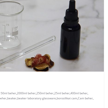
150ml beher
,
2000ml beher
,
250ml beher
,
25ml beher
,
400ml beher
,
beher
,
beaker
,
beaker laboratory glassware
,
borosilikat cam
,
Cam beher
,