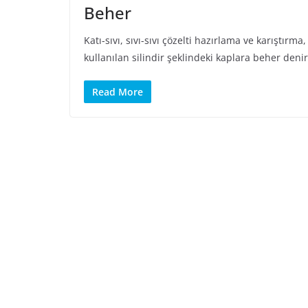
Beher
Katı-sıvı, sıvı-sıvı çözelti hazırlama ve karıştırm
kullanılan silindir şeklindeki kaplara beher denir
Read More