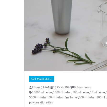
SARF MALZEMELER
Erhan ÇAKAN
18 Ocak 2020
0 Comments
10000ml beher
,
1000ml beher
,
100ml beher
,
10ml beher
,
5000ml beher
,
50ml beher
,
5ml beher
,
600ml beher
,
800ml 
polytetrafloretilen