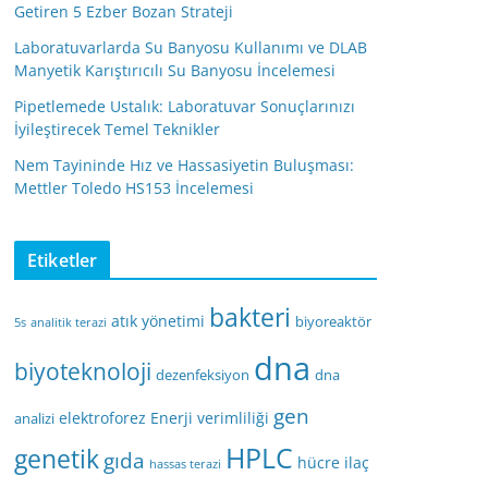
Getiren 5 Ezber Bozan Strateji
Laboratuvarlarda Su Banyosu Kullanımı ve DLAB
Manyetik Karıştırıcılı Su Banyosu İncelemesi
Pipetlemede Ustalık: Laboratuvar Sonuçlarınızı
İyileştirecek Temel Teknikler
Nem Tayininde Hız ve Hassasiyetin Buluşması:
Mettler Toledo HS153 İncelemesi
Etiketler
bakteri
atık yönetimi
biyoreaktör
5s
analitik terazi
dna
biyoteknoloji
dezenfeksiyon
dna
gen
elektroforez
Enerji verimliliği
analizi
HPLC
genetik
gıda
hücre
ilaç
hassas terazi