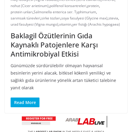
nohut (Cicer arietinum)
,
polifenol konsantreleri
,
protein
,
protein unları
,
Salmonella enterica ser. Typhimurium
,
sarımsak türevleri
,
sirke tozları
,
soya fasulyesi (Glycine max)
,
stevia
,
urad fasulyesi (Vigna mungo)
,
vitamin
,
yer fıstığı (Arachis hypogaea)
Baklagil Özütlerinin Gıda
Kaynaklı Patojenlere Karşı
Antimikrobiyal Etkisi
Günümüzde sürdürülebilir olmayan hayvansal
besinlerin yerini alacak, bitkisel kökenli yenilikçi ve
sağlıklı gıda ürünlerine yönelik artan tüketici talebine
yanıt olarak
Read More