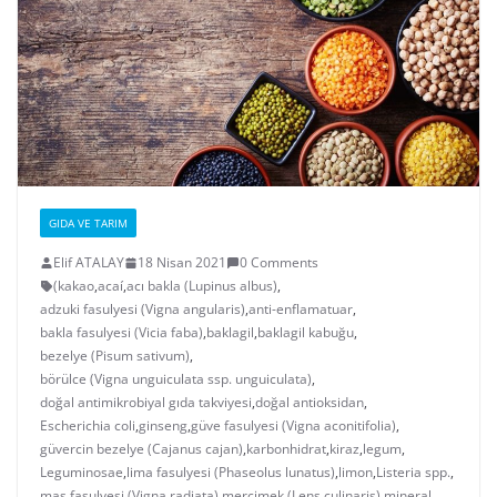
GIDA VE TARIM
Elif ATALAY
18 Nisan 2021
0 Comments
(kakao
,
acaí
,
acı bakla (Lupinus albus)
,
adzuki fasulyesi (Vigna angularis)
,
anti-enflamatuar
,
bakla fasulyesi (Vicia faba)
,
baklagil
,
baklagil kabuğu
,
bezelye (Pisum sativum)
,
börülce (Vigna unguiculata ssp. unguiculata)
,
doğal antimikrobiyal gıda takviyesi
,
doğal antioksidan
,
Escherichia coli
,
ginseng
,
güve fasulyesi (Vigna aconitifolia)
,
güvercin bezelye (Cajanus cajan)
,
karbonhidrat
,
kiraz
,
legum
,
Leguminosae
,
lima fasulyesi (Phaseolus lunatus)
,
limon
,
Listeria spp.
,
maş fasulyesi (Vigna radiata)
,
mercimek (Lens culinaris)
,
mineral
,