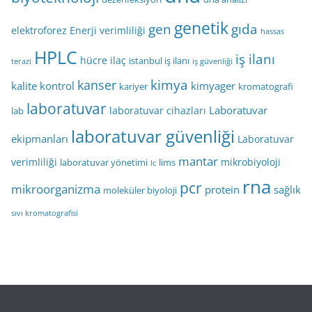
genetik
gen
gıda
elektroforez
Enerji verimliliği
hassas
HPLC
iş ilanı
hücre
ilaç
istanbul iş ilanı
terazi
iş güvenliği
kimya
kanser
kalite kontrol
kimyager
kariyer
kromatografi
laboratuvar
Laboratuvar
laboratuvar cihazları
lab
laboratuvar güvenliği
ekipmanları
Laboratuvar
mantar
verimliliği
mikrobiyoloji
laboratuvar yönetimi
lims
lc
rna
pcr
mikroorganizma
protein
sağlık
moleküler biyoloji
sıvı kromatografisi