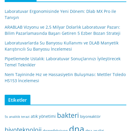
Laboratuvar Ergonomisinde Yeni Dönem: Dlab MX Pro ile
Tanışın
ARABLAB Vizyonu ve 2,5 Milyar Dolarlık Laboratuvar Pazarı:
Bilim Pazarlamasında Başarı Getiren 5 Ezber Bozan Strateji
Laboratuvarlarda Su Banyosu Kullanımı ve DLAB Manyetik
Karıştırıcılı Su Banyosu İncelemesi
Pipetlemede Ustalık: Laboratuvar Sonuçlarınızı İyileştirecek
Temel Teknikler
Nem Tayininde Hız ve Hassasiyetin Buluşması: Mettler Toledo
HS153 İncelemesi
Etiketler
bakteri
atık yönetimi
biyoreaktör
5s
analitik terazi
dna
biyoteknoloji
dezenfeksiyon
dna analizi