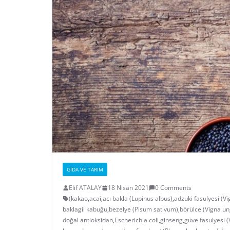
GIDA VE TARIM
Elif ATALAY
18 Nisan 2021
0 Comments
(kakao
,
acaí
,
acı bakla (Lupinus albus)
,
adzuki fasulyesi (Vi
baklagil kabuğu
,
bezelye (Pisum sativum)
,
börülce (Vigna un
doğal antioksidan
,
Escherichia coli
,
ginseng
,
güve fasulyesi (