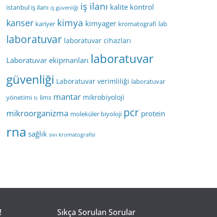
iş ilanı
kalite kontrol
istanbul iş ilanı
iş güvenliği
kimya
kanser
kimyager
kariyer
kromatografi
lab
laboratuvar
laboratuvar cihazları
laboratuvar
Laboratuvar ekipmanları
güvenliği
Laboratuvar verimliliği
laboratuvar
mantar
mikrobiyoloji
yönetimi
lims
lc
pcr
mikroorganizma
protein
moleküler biyoloji
rna
sağlık
sıvı kromatografisi
!
Sıkça Sorulan Sorular