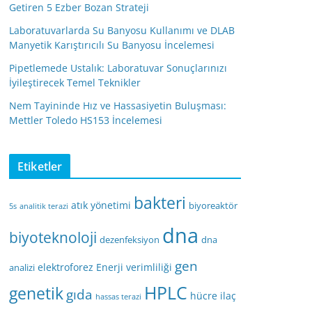
Getiren 5 Ezber Bozan Strateji
Laboratuvarlarda Su Banyosu Kullanımı ve DLAB
Manyetik Karıştırıcılı Su Banyosu İncelemesi
Pipetlemede Ustalık: Laboratuvar Sonuçlarınızı
İyileştirecek Temel Teknikler
Nem Tayininde Hız ve Hassasiyetin Buluşması:
Mettler Toledo HS153 İncelemesi
Etiketler
bakteri
atık yönetimi
biyoreaktör
5s
analitik terazi
dna
biyoteknoloji
dezenfeksiyon
dna
gen
elektroforez
Enerji verimliliği
analizi
HPLC
genetik
gıda
hücre
ilaç
hassas terazi