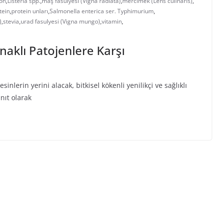
on
,
Listeria spp.
,
maş fasulyesi (Vigna radiata)
,
mercimek (Lens culinaris)
,
tein
,
protein unları
,
Salmonella enterica ser. Typhimurium
,
)
,
stevia
,
urad fasulyesi (Vigna mungo)
,
vitamin
,
naklı Patojenlere Karşı
erin yerini alacak, bitkisel kökenli yenilikçi ve sağlıklı
nıt olarak