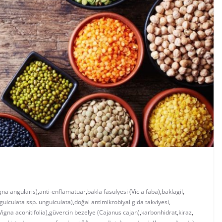
gna angularis)
,
anti-enflamatuar
,
bakla fasulyesi (Vicia faba)
,
baklagil
,
guiculata ssp. unguiculata)
,
doğal antimikrobiyal gıda takviyesi
,
Vigna aconitifolia)
,
güvercin bezelye (Cajanus cajan)
,
karbonhidrat
,
kiraz
,