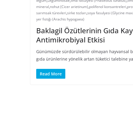
legum
,
Leguminosae
,
lima fasulyesi (Phaseolus lunatus)
,
lim
mineral
,
nohut (Cicer arietinum)
,
polifenol konsantreleri
,
pro
sarımsak türevleri
,
sirke tozları
,
soya fasulyesi (Glycine max
yer fıstığı (Arachis hypogaea)
Baklagil Özütlerinin Gıda Kay
Antimikrobiyal Etkisi
Günümüzde sürdürülebilir olmayan hayvansal besinl
gıda ürünlerine yönelik artan tüketici talebine ya
Read More