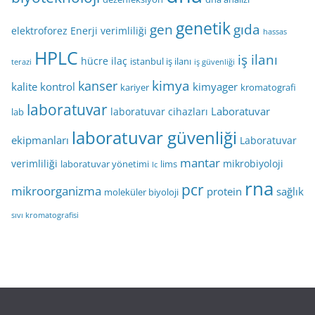
genetik
gen
gıda
elektroforez
Enerji verimliliği
hassas
HPLC
iş ilanı
hücre
ilaç
istanbul iş ilanı
terazi
iş güvenliği
kimya
kanser
kalite kontrol
kimyager
kariyer
kromatografi
laboratuvar
Laboratuvar
laboratuvar cihazları
lab
laboratuvar güvenliği
ekipmanları
Laboratuvar
mantar
verimliliği
mikrobiyoloji
laboratuvar yönetimi
lims
lc
rna
pcr
mikroorganizma
protein
sağlık
moleküler biyoloji
sıvı kromatografisi