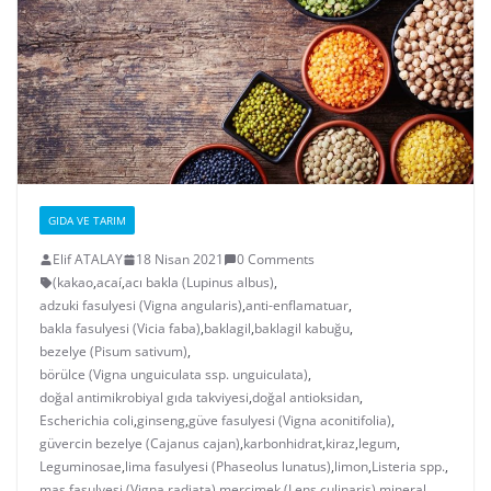
GIDA VE TARIM
Elif ATALAY
18 Nisan 2021
0 Comments
(kakao
,
acaí
,
acı bakla (Lupinus albus)
,
adzuki fasulyesi (Vigna angularis)
,
anti-enflamatuar
,
bakla fasulyesi (Vicia faba)
,
baklagil
,
baklagil kabuğu
,
bezelye (Pisum sativum)
,
börülce (Vigna unguiculata ssp. unguiculata)
,
doğal antimikrobiyal gıda takviyesi
,
doğal antioksidan
,
Escherichia coli
,
ginseng
,
güve fasulyesi (Vigna aconitifolia)
,
güvercin bezelye (Cajanus cajan)
,
karbonhidrat
,
kiraz
,
legum
,
Leguminosae
,
lima fasulyesi (Phaseolus lunatus)
,
limon
,
Listeria spp.
,
maş fasulyesi (Vigna radiata)
,
mercimek (Lens culinaris)
,
mineral
,