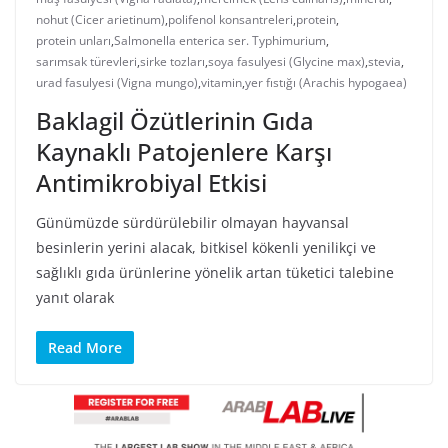
nohut (Cicer arietinum)
,
polifenol konsantreleri
,
protein
,
protein unları
,
Salmonella enterica ser. Typhimurium
,
sarımsak türevleri
,
sirke tozları
,
soya fasulyesi (Glycine max)
,
stevia
,
urad fasulyesi (Vigna mungo)
,
vitamin
,
yer fıstığı (Arachis hypogaea)
Baklagil Özütlerinin Gıda
Kaynaklı Patojenlere Karşı
Antimikrobiyal Etkisi
Günümüzde sürdürülebilir olmayan hayvansal
besinlerin yerini alacak, bitkisel kökenli yenilikçi ve
sağlıklı gıda ürünlerine yönelik artan tüketici talebine
yanıt olarak
Read More