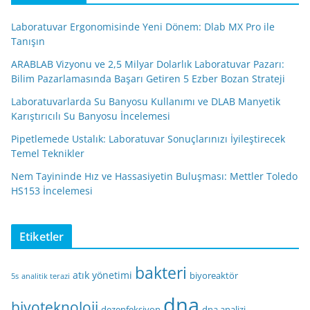
Laboratuvar Ergonomisinde Yeni Dönem: Dlab MX Pro ile
Tanışın
ARABLAB Vizyonu ve 2,5 Milyar Dolarlık Laboratuvar Pazarı:
Bilim Pazarlamasında Başarı Getiren 5 Ezber Bozan Strateji
Laboratuvarlarda Su Banyosu Kullanımı ve DLAB Manyetik
Karıştırıcılı Su Banyosu İncelemesi
Pipetlemede Ustalık: Laboratuvar Sonuçlarınızı İyileştirecek
Temel Teknikler
Nem Tayininde Hız ve Hassasiyetin Buluşması: Mettler Toledo
HS153 İncelemesi
Etiketler
bakteri
atık yönetimi
biyoreaktör
5s
analitik terazi
dna
biyoteknoloji
dezenfeksiyon
dna analizi