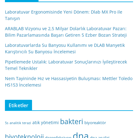
Laboratuvar Ergonomisinde Yeni Dönem: Dlab MX Pro ile
Tanışın
ARABLAB Vizyonu ve 2,5 Milyar Dolarlık Laboratuvar Pazarı:
Bilim Pazarlamasında Başarı Getiren 5 Ezber Bozan Strateji
Laboratuvarlarda Su Banyosu Kullanımı ve DLAB Manyetik
Karıştırıcılı Su Banyosu İncelemesi
Pipetlemede Ustalık: Laboratuvar Sonuçlarınızı İyileştirecek
Temel Teknikler
Nem Tayininde Hız ve Hassasiyetin Buluşması: Mettler Toledo
HS153 İncelemesi
Etiketler
bakteri
atık yönetimi
biyoreaktör
5s
analitik terazi
dna
biyoteknoloji
dezenfeksiyon
dna analizi