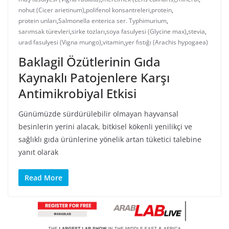
nohut (Cicer arietinum)
,
polifenol konsantreleri
,
protein
,
protein unları
,
Salmonella enterica ser. Typhimurium
,
sarımsak türevleri
,
sirke tozları
,
soya fasulyesi (Glycine max)
,
stevia
,
urad fasulyesi (Vigna mungo)
,
vitamin
,
yer fıstığı (Arachis hypogaea)
Baklagil Özütlerinin Gıda
Kaynaklı Patojenlere Karşı
Antimikrobiyal Etkisi
Günümüzde sürdürülebilir olmayan hayvansal
besinlerin yerini alacak, bitkisel kökenli yenilikçi ve
sağlıklı gıda ürünlerine yönelik artan tüketici talebine
yanıt olarak
Read More