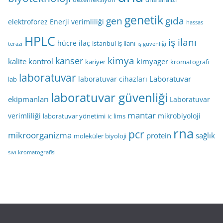
genetik
gen
gıda
elektroforez
Enerji verimliliği
hassas
HPLC
iş ilanı
hücre
ilaç
istanbul iş ilanı
terazi
iş güvenliği
kimya
kanser
kalite kontrol
kimyager
kariyer
kromatografi
laboratuvar
Laboratuvar
laboratuvar cihazları
lab
laboratuvar güvenliği
ekipmanları
Laboratuvar
mantar
verimliliği
mikrobiyoloji
laboratuvar yönetimi
lims
lc
rna
pcr
mikroorganizma
protein
sağlık
moleküler biyoloji
sıvı kromatografisi