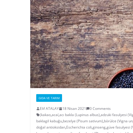
GIDA VE TARIM
Elif ATALAY
18 Nisan 2021
0 Comments
(kakao
,
acaí
,
acı bakla (Lupinus albus)
,
adzuki fasulyesi (Vi
baklagil kabuğu
,
bezelye (Pisum sativum)
,
börülce (Vigna un
doğal antioksidan
,
Escherichia coli
,
ginseng
,
güve fasulyesi (