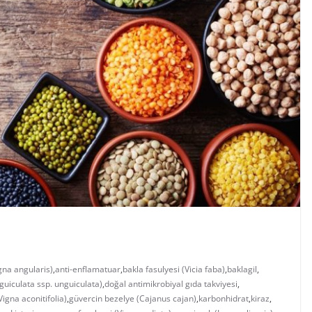
gna angularis)
,
anti-enflamatuar
,
bakla fasulyesi (Vicia faba)
,
baklagil
,
guiculata ssp. unguiculata)
,
doğal antimikrobiyal gıda takviyesi
,
Vigna aconitifolia)
,
güvercin bezelye (Cajanus cajan)
,
karbonhidrat
,
kiraz
,