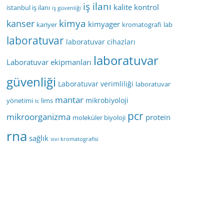
iş ilanı
kalite kontrol
istanbul iş ilanı
iş güvenliği
kimya
kanser
kimyager
kariyer
kromatografi
lab
laboratuvar
laboratuvar cihazları
laboratuvar
Laboratuvar ekipmanları
güvenliği
Laboratuvar verimliliği
laboratuvar
mantar
mikrobiyoloji
yönetimi
lims
lc
pcr
mikroorganizma
protein
moleküler biyoloji
rna
sağlık
sıvı kromatografisi