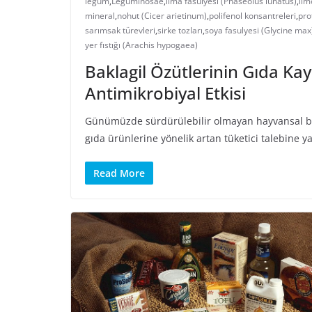
legum
,
Leguminosae
,
lima fasulyesi (Phaseolus lunatus)
,
lim
mineral
,
nohut (Cicer arietinum)
,
polifenol konsantreleri
,
pro
sarımsak türevleri
,
sirke tozları
,
soya fasulyesi (Glycine max
yer fıstığı (Arachis hypogaea)
Baklagil Özütlerinin Gıda Kay
Antimikrobiyal Etkisi
Günümüzde sürdürülebilir olmayan hayvansal besinl
gıda ürünlerine yönelik artan tüketici talebine ya
Read More