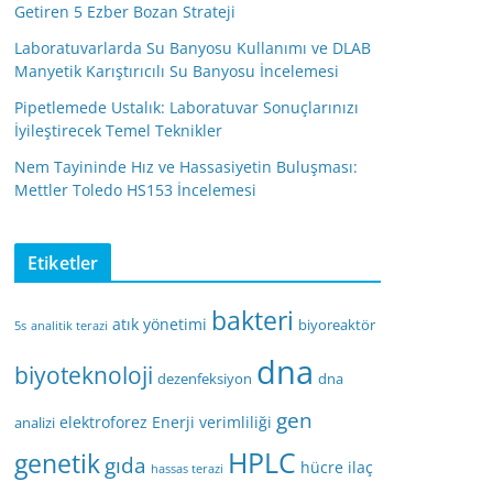
Getiren 5 Ezber Bozan Strateji
Laboratuvarlarda Su Banyosu Kullanımı ve DLAB
Manyetik Karıştırıcılı Su Banyosu İncelemesi
Pipetlemede Ustalık: Laboratuvar Sonuçlarınızı
İyileştirecek Temel Teknikler
Nem Tayininde Hız ve Hassasiyetin Buluşması:
Mettler Toledo HS153 İncelemesi
Etiketler
bakteri
atık yönetimi
biyoreaktör
5s
analitik terazi
dna
biyoteknoloji
dezenfeksiyon
dna
gen
elektroforez
Enerji verimliliği
analizi
HPLC
genetik
gıda
hücre
ilaç
hassas terazi