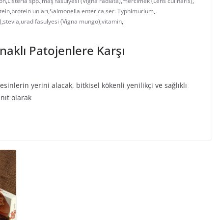
on
,
Listeria spp.
,
maş fasulyesi (Vigna radiata)
,
mercimek (Lens culinaris)
,
tein
,
protein unları
,
Salmonella enterica ser. Typhimurium
,
)
,
stevia
,
urad fasulyesi (Vigna mungo)
,
vitamin
,
naklı Patojenlere Karşı
erin yerini alacak, bitkisel kökenli yenilikçi ve sağlıklı
nıt olarak