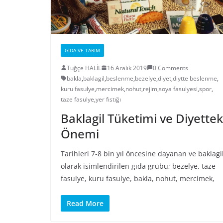
GIDA VE TARIM
Tuğçe HALİL
16 Aralık 2019
0 Comments
bakla
,
baklagil
,
beslenme
,
bezelye
,
diyet
,
diytte beslenme
,
kuru fasulye
,
mercimek
,
nohut
,
rejim
,
soya fasulyesi
,
spor
,
taze fasulye
,
yer fıstığı
Baklagil Tüketimi ve Diyettek
Önemi
Tarihleri 7-8 bin yıl öncesine dayanan ve baklagi
olarak isimlendirilen gıda grubu; bezelye, taze
fasulye, kuru fasulye, bakla, nohut, mercimek,
Read More