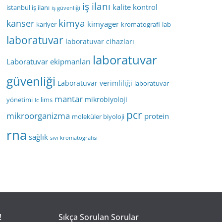
iş ilanı
kalite kontrol
istanbul iş ilanı
iş güvenliği
kimya
kanser
kimyager
kariyer
kromatografi
lab
laboratuvar
laboratuvar cihazları
laboratuvar
Laboratuvar ekipmanları
güvenliği
Laboratuvar verimliliği
laboratuvar
mantar
mikrobiyoloji
yönetimi
lims
lc
pcr
mikroorganizma
protein
moleküler biyoloji
rna
sağlık
sıvı kromatografisi
!
Sıkça Sorulan Sorular