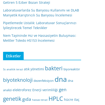
Getiren 5 Ezber Bozan Strateji
Laboratuvarlarda Su Banyosu Kullanımı ve DLAB
Manyetik Karıştırıcılı Su Banyosu İncelemesi
Pipetlemede Ustalık: Laboratuvar Sonuçlarınızı
İyileştirecek Temel Teknikler
Nem Tayininde Hız ve Hassasiyetin Buluşması:
Mettler Toledo HS153 İncelemesi
Etiketler
bakteri
atık yönetimi
biyoreaktör
5s
analitik terazi
dna
biyoteknoloji
dezenfeksiyon
dna
gen
elektroforez
Enerji verimliliği
analizi
HPLC
genetik
gıda
hücre
ilaç
hassas terazi