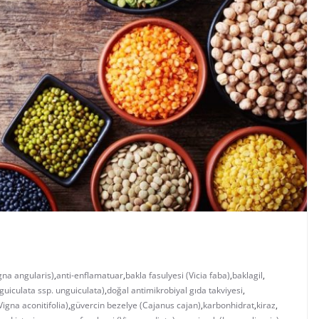
gna angularis)
,
anti-enflamatuar
,
bakla fasulyesi (Vicia faba)
,
baklagil
,
guiculata ssp. unguiculata)
,
doğal antimikrobiyal gıda takviyesi
,
Vigna aconitifolia)
,
güvercin bezelye (Cajanus cajan)
,
karbonhidrat
,
kiraz
,