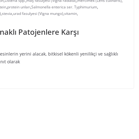
on
,
Listeria spp.
,
maş fasulyesi (Vigna radiata)
,
mercimek (Lens culinaris)
,
tein
,
protein unları
,
Salmonella enterica ser. Typhimurium
,
)
,
stevia
,
urad fasulyesi (Vigna mungo)
,
vitamin
,
naklı Patojenlere Karşı
erin yerini alacak, bitkisel kökenli yenilikçi ve sağlıklı
nıt olarak