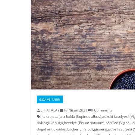
GIDA VE TARIM
Elif ATALAY
18 Nisan 2021
0 Comments
(kakao
,
acaí
,
acı bakla (Lupinus albus)
,
adzuki fasulyesi (Vi
baklagil kabuğu
,
bezelye (Pisum sativum)
,
börülce (Vigna un
doğal antioksidan
,
Escherichia coli
,
ginseng
,
güve fasulyesi (