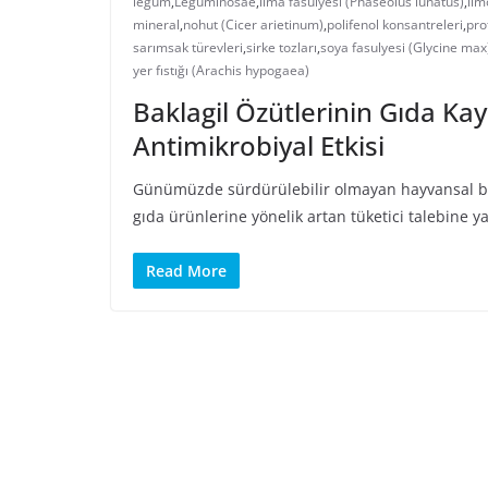
legum
,
Leguminosae
,
lima fasulyesi (Phaseolus lunatus)
,
lim
mineral
,
nohut (Cicer arietinum)
,
polifenol konsantreleri
,
pro
sarımsak türevleri
,
sirke tozları
,
soya fasulyesi (Glycine max
yer fıstığı (Arachis hypogaea)
Baklagil Özütlerinin Gıda Kay
Antimikrobiyal Etkisi
Günümüzde sürdürülebilir olmayan hayvansal besinl
gıda ürünlerine yönelik artan tüketici talebine ya
Read More