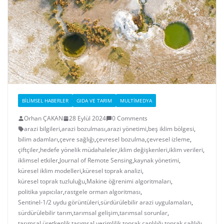
BILIMSEL HABERLER
GIDA VE TARIM
MULTIMEDYA
Orhan ÇAKAN
28 Eylül 2024
0 Comments
arazi bilgileri
,
arazi bozulması
,
arazi yönetimi
,
beş iklim bölgesi
,
bilim adamları
,
çevre sağlığı
,
çevresel bozulma
,
çevresel izleme
,
çiftçiler
,
hedefe yönelik müdahaleler
,
iklim değişkenleri
,
iklim verileri
,
iklimsel etkiler
,
Journal of Remote Sensing
,
kaynak yönetimi
,
küresel iklim modelleri
,
küresel toprak analizi
,
küresel toprak tuzluluğu
,
Makine öğrenimi algoritmaları
,
politika yapıcılar
,
rastgele orman algoritması
,
Sentinel-1/2 uydu görüntüleri
,
sürdürülebilir arazi uygulamaları
,
sürdürülebilir tarım
,
tarımsal gelişim
,
tarımsal sorunlar
,
tarımsal üretkenlik
,
tarımsal verimlilik
,
toprak canlılığı
,
toprak sağlığı
,