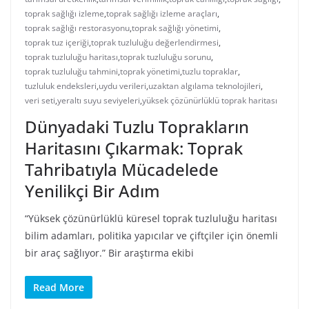
toprak sağlığı izleme
,
toprak sağlığı izleme araçları
,
toprak sağlığı restorasyonu
,
toprak sağlığı yönetimi
,
toprak tuz içeriği
,
toprak tuzluluğu değerlendirmesi
,
toprak tuzluluğu haritası
,
toprak tuzluluğu sorunu
,
toprak tuzluluğu tahmini
,
toprak yönetimi
,
tuzlu topraklar
,
tuzluluk endeksleri
,
uydu verileri
,
uzaktan algılama teknolojileri
,
veri seti
,
yeraltı suyu seviyeleri
,
yüksek çözünürlüklü toprak haritası
Dünyadaki Tuzlu Toprakların
Haritasını Çıkarmak: Toprak
Tahribatıyla Mücadelede
Yenilikçi Bir Adım
“Yüksek çözünürlüklü küresel toprak tuzluluğu haritası
bilim adamları, politika yapıcılar ve çiftçiler için önemli
bir araç sağlıyor.” Bir araştırma ekibi
Read More