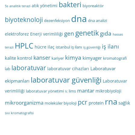
bakteri
atık yönetimi
biyoreaktör
5s
analitik terazi
dna
biyoteknoloji
dezenfeksiyon
dna analizi
genetik
gen
gıda
elektroforez
Enerji verimliliği
hassas
HPLC
iş ilanı
hücre
ilaç
istanbul iş ilanı
terazi
iş güvenliği
kimya
kanser
kalite kontrol
kimyager
kariyer
kromatografi
laboratuvar
Laboratuvar
laboratuvar cihazları
lab
laboratuvar güvenliği
ekipmanları
Laboratuvar
mantar
verimliliği
mikrobiyoloji
laboratuvar yönetimi
lims
lc
rna
pcr
mikroorganizma
protein
sağlık
moleküler biyoloji
sıvı kromatografisi