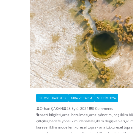
BILIMSEL HABERLER
GIDA VE TARIM
MULTIMEDYA
Orhan ÇAKAN
28 Eylül 2024
0 Comments
arazi bilgileri
,
arazi bozulması
,
arazi yönetimi
,
beş iklim bö
çiftçiler
,
hedefe yönelik müdahaleler
,
iklim değişkenleri
,
ikli
küresel iklim modelleri
,
küresel toprak analizi
,
küresel topra