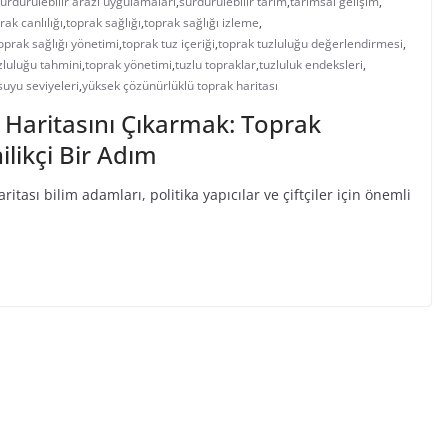
ürdürülebilir arazi uygulamaları
,
sürdürülebilir tarım
,
tarımsal gelişim
,
rak canlılığı
,
toprak sağlığı
,
toprak sağlığı izleme
,
oprak sağlığı yönetimi
,
toprak tuz içeriği
,
toprak tuzluluğu değerlendirmesi
,
zluluğu tahmini
,
toprak yönetimi
,
tuzlu topraklar
,
tuzluluk endeksleri
,
 suyu seviyeleri
,
yüksek çözünürlüklü toprak haritası
 Haritasını Çıkarmak: Toprak
likçi Bir Adım
tası bilim adamları, politika yapıcılar ve çiftçiler için önemli