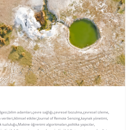
lgesi
,
bilim adamları
,
çevre sağlığı
,
çevresel bozulma
,
çevresel izleme
,
m verileri
,
iklimsel etkiler
,
Journal of Remote Sensing
,
kaynak yönetimi
,
k tuzluluğu
,
Makine öğrenimi algoritmaları
,
politika yapıcılar
,