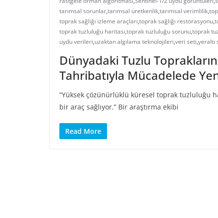
rastgele orman algoritması
,
Sentinel-1/2 uydu görüntüleri
,
s
tarımsal sorunlar
,
tarımsal üretkenlik
,
tarımsal verimlilik
,
top
toprak sağlığı izleme araçları
,
toprak sağlığı restorasyonu
,
t
toprak tuzluluğu haritası
,
toprak tuzluluğu sorunu
,
toprak tu
uydu verileri
,
uzaktan algılama teknolojileri
,
veri seti
,
yeraltı
Dünyadaki Tuzlu Toprakların
Tahribatıyla Mücadelede Yeni
“Yüksek çözünürlüklü küresel toprak tuzluluğu hari
bir araç sağlıyor.” Bir araştırma ekibi
Read More