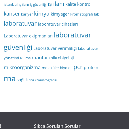
iş ilanı
kalite kontrol
istanbul iş ilanı
iş güvenliği
kimya
kanser
kimyager
kariyer
kromatografi
lab
laboratuvar
laboratuvar cihazları
laboratuvar
Laboratuvar ekipmanları
güvenliği
Laboratuvar verimliliği
laboratuvar
mantar
mikrobiyoloji
yönetimi
lims
lc
pcr
mikroorganizma
protein
moleküler biyoloji
rna
sağlık
sıvı kromatografisi
!
Sıkça Sorulan Sorular