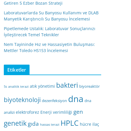
Getiren 5 Ezber Bozan Strateji
Laboratuvarlarda Su Banyosu Kullanımı ve DLAB
Manyetik Karıştırıcılı Su Banyosu İncelemesi
Pipetlemede Ustalık: Laboratuvar Sonuçlarınızı
İyileştirecek Temel Teknikler
Nem Tayininde Hız ve Hassasiyetin Buluşması:
Mettler Toledo HS153 İncelemesi
Etiketler
bakteri
atık yönetimi
biyoreaktör
5s
analitik terazi
dna
biyoteknoloji
dezenfeksiyon
dna
gen
elektroforez
Enerji verimliliği
analizi
HPLC
genetik
gıda
hücre
ilaç
hassas terazi