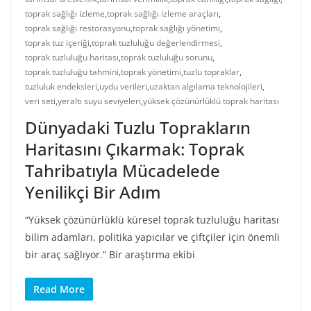
toprak sağlığı izleme
,
toprak sağlığı izleme araçları
,
toprak sağlığı restorasyonu
,
toprak sağlığı yönetimi
,
toprak tuz içeriği
,
toprak tuzluluğu değerlendirmesi
,
toprak tuzluluğu haritası
,
toprak tuzluluğu sorunu
,
toprak tuzluluğu tahmini
,
toprak yönetimi
,
tuzlu topraklar
,
tuzluluk endeksleri
,
uydu verileri
,
uzaktan algılama teknolojileri
,
veri seti
,
yeraltı suyu seviyeleri
,
yüksek çözünürlüklü toprak haritası
Dünyadaki Tuzlu Toprakların
Haritasını Çıkarmak: Toprak
Tahribatıyla Mücadelede
Yenilikçi Bir Adım
“Yüksek çözünürlüklü küresel toprak tuzluluğu haritası
bilim adamları, politika yapıcılar ve çiftçiler için önemli
bir araç sağlıyor.” Bir araştırma ekibi
Read More