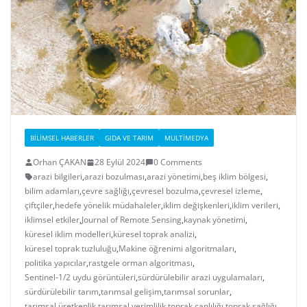
BILIMSEL HABERLER
GIDA VE TARIM
MULTIMEDYA
Orhan ÇAKAN
28 Eylül 2024
0 Comments
arazi bilgileri
,
arazi bozulması
,
arazi yönetimi
,
beş iklim bölgesi
,
bilim adamları
,
çevre sağlığı
,
çevresel bozulma
,
çevresel izleme
,
çiftçiler
,
hedefe yönelik müdahaleler
,
iklim değişkenleri
,
iklim verileri
,
iklimsel etkiler
,
Journal of Remote Sensing
,
kaynak yönetimi
,
küresel iklim modelleri
,
küresel toprak analizi
,
küresel toprak tuzluluğu
,
Makine öğrenimi algoritmaları
,
politika yapıcılar
,
rastgele orman algoritması
,
Sentinel-1/2 uydu görüntüleri
,
sürdürülebilir arazi uygulamaları
,
sürdürülebilir tarım
,
tarımsal gelişim
,
tarımsal sorunlar
,
tarımsal üretkenlik
,
tarımsal verimlilik
,
toprak canlılığı
,
toprak sağlığı
,