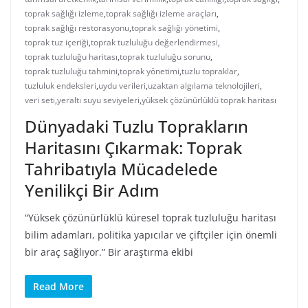
toprak sağlığı izleme
,
toprak sağlığı izleme araçları
,
toprak sağlığı restorasyonu
,
toprak sağlığı yönetimi
,
toprak tuz içeriği
,
toprak tuzluluğu değerlendirmesi
,
toprak tuzluluğu haritası
,
toprak tuzluluğu sorunu
,
toprak tuzluluğu tahmini
,
toprak yönetimi
,
tuzlu topraklar
,
tuzluluk endeksleri
,
uydu verileri
,
uzaktan algılama teknolojileri
,
veri seti
,
yeraltı suyu seviyeleri
,
yüksek çözünürlüklü toprak haritası
Dünyadaki Tuzlu Toprakların
Haritasını Çıkarmak: Toprak
Tahribatıyla Mücadelede
Yenilikçi Bir Adım
“Yüksek çözünürlüklü küresel toprak tuzluluğu haritası
bilim adamları, politika yapıcılar ve çiftçiler için önemli
bir araç sağlıyor.” Bir araştırma ekibi
Read More