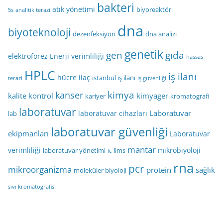
bakteri
atık yönetimi
biyoreaktör
5s
analitik terazi
dna
biyoteknoloji
dezenfeksiyon
dna analizi
genetik
gen
gıda
elektroforez
Enerji verimliliği
hassas
HPLC
iş ilanı
hücre
ilaç
istanbul iş ilanı
terazi
iş güvenliği
kimya
kanser
kalite kontrol
kimyager
kariyer
kromatografi
laboratuvar
Laboratuvar
laboratuvar cihazları
lab
laboratuvar güvenliği
ekipmanları
Laboratuvar
mantar
verimliliği
mikrobiyoloji
laboratuvar yönetimi
lims
lc
rna
pcr
mikroorganizma
protein
sağlık
moleküler biyoloji
sıvı kromatografisi