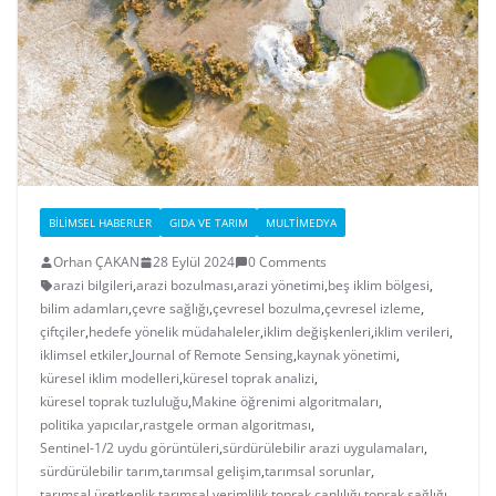
BILIMSEL HABERLER
GIDA VE TARIM
MULTIMEDYA
Orhan ÇAKAN
28 Eylül 2024
0 Comments
arazi bilgileri
,
arazi bozulması
,
arazi yönetimi
,
beş iklim bölgesi
,
bilim adamları
,
çevre sağlığı
,
çevresel bozulma
,
çevresel izleme
,
çiftçiler
,
hedefe yönelik müdahaleler
,
iklim değişkenleri
,
iklim verileri
,
iklimsel etkiler
,
Journal of Remote Sensing
,
kaynak yönetimi
,
küresel iklim modelleri
,
küresel toprak analizi
,
küresel toprak tuzluluğu
,
Makine öğrenimi algoritmaları
,
politika yapıcılar
,
rastgele orman algoritması
,
Sentinel-1/2 uydu görüntüleri
,
sürdürülebilir arazi uygulamaları
,
sürdürülebilir tarım
,
tarımsal gelişim
,
tarımsal sorunlar
,
tarımsal üretkenlik
,
tarımsal verimlilik
,
toprak canlılığı
,
toprak sağlığı
,