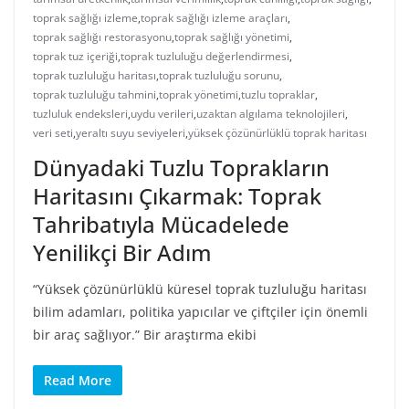
toprak sağlığı izleme
,
toprak sağlığı izleme araçları
,
toprak sağlığı restorasyonu
,
toprak sağlığı yönetimi
,
toprak tuz içeriği
,
toprak tuzluluğu değerlendirmesi
,
toprak tuzluluğu haritası
,
toprak tuzluluğu sorunu
,
toprak tuzluluğu tahmini
,
toprak yönetimi
,
tuzlu topraklar
,
tuzluluk endeksleri
,
uydu verileri
,
uzaktan algılama teknolojileri
,
veri seti
,
yeraltı suyu seviyeleri
,
yüksek çözünürlüklü toprak haritası
Dünyadaki Tuzlu Toprakların
Haritasını Çıkarmak: Toprak
Tahribatıyla Mücadelede
Yenilikçi Bir Adım
“Yüksek çözünürlüklü küresel toprak tuzluluğu haritası
bilim adamları, politika yapıcılar ve çiftçiler için önemli
bir araç sağlıyor.” Bir araştırma ekibi
Read More