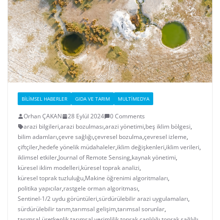
BILIMSEL HABERLER
GIDA VE TARIM
MULTIMEDYA
Orhan ÇAKAN
28 Eylül 2024
0 Comments
arazi bilgileri
,
arazi bozulması
,
arazi yönetimi
,
beş iklim bölgesi
,
bilim adamları
,
çevre sağlığı
,
çevresel bozulma
,
çevresel izleme
,
çiftçiler
,
hedefe yönelik müdahaleler
,
iklim değişkenleri
,
iklim verileri
,
iklimsel etkiler
,
Journal of Remote Sensing
,
kaynak yönetimi
,
küresel iklim modelleri
,
küresel toprak analizi
,
küresel toprak tuzluluğu
,
Makine öğrenimi algoritmaları
,
politika yapıcılar
,
rastgele orman algoritması
,
Sentinel-1/2 uydu görüntüleri
,
sürdürülebilir arazi uygulamaları
,
sürdürülebilir tarım
,
tarımsal gelişim
,
tarımsal sorunlar
,
tarımsal üretkenlik
,
tarımsal verimlilik
,
toprak canlılığı
,
toprak sağlığı
,