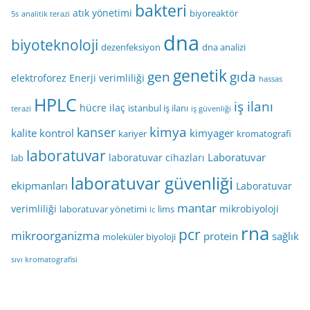
bakteri
atık yönetimi
biyoreaktör
5s
analitik terazi
dna
biyoteknoloji
dezenfeksiyon
dna analizi
genetik
gen
gıda
elektroforez
Enerji verimliliği
hassas
HPLC
iş ilanı
hücre
ilaç
istanbul iş ilanı
terazi
iş güvenliği
kimya
kanser
kalite kontrol
kimyager
kariyer
kromatografi
laboratuvar
Laboratuvar
laboratuvar cihazları
lab
laboratuvar güvenliği
ekipmanları
Laboratuvar
mantar
verimliliği
mikrobiyoloji
laboratuvar yönetimi
lims
lc
rna
pcr
mikroorganizma
protein
sağlık
moleküler biyoloji
sıvı kromatografisi