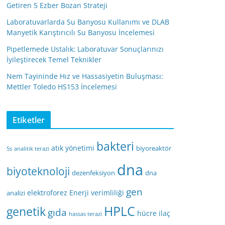
Getiren 5 Ezber Bozan Strateji
Laboratuvarlarda Su Banyosu Kullanımı ve DLAB
Manyetik Karıştırıcılı Su Banyosu İncelemesi
Pipetlemede Ustalık: Laboratuvar Sonuçlarınızı
İyileştirecek Temel Teknikler
Nem Tayininde Hız ve Hassasiyetin Buluşması:
Mettler Toledo HS153 İncelemesi
Etiketler
bakteri
atık yönetimi
biyoreaktör
5s
analitik terazi
dna
biyoteknoloji
dezenfeksiyon
dna
gen
elektroforez
Enerji verimliliği
analizi
HPLC
genetik
gıda
hücre
ilaç
hassas terazi