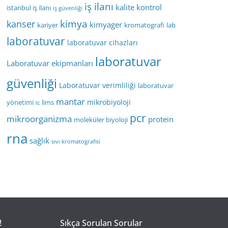
iş ilanı
kalite kontrol
istanbul iş ilanı
iş güvenliği
kimya
kanser
kimyager
kariyer
kromatografi
lab
laboratuvar
laboratuvar cihazları
laboratuvar
Laboratuvar ekipmanları
güvenliği
Laboratuvar verimliliği
laboratuvar
mantar
mikrobiyoloji
yönetimi
lims
lc
pcr
mikroorganizma
protein
moleküler biyoloji
rna
sağlık
sıvı kromatografisi
!
Sıkça Sorulan Sorular