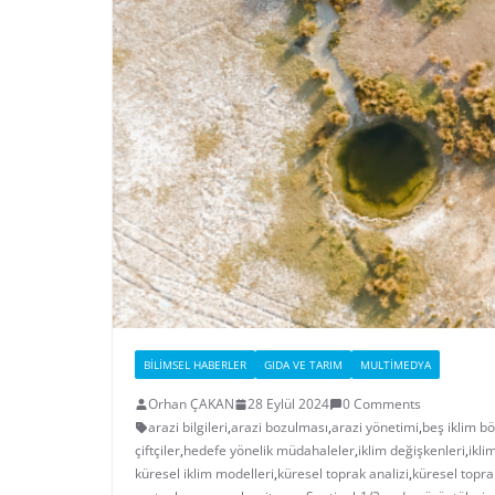
BILIMSEL HABERLER
GIDA VE TARIM
MULTIMEDYA
Orhan ÇAKAN
28 Eylül 2024
0 Comments
arazi bilgileri
,
arazi bozulması
,
arazi yönetimi
,
beş iklim bö
çiftçiler
,
hedefe yönelik müdahaleler
,
iklim değişkenleri
,
ikli
küresel iklim modelleri
,
küresel toprak analizi
,
küresel topra