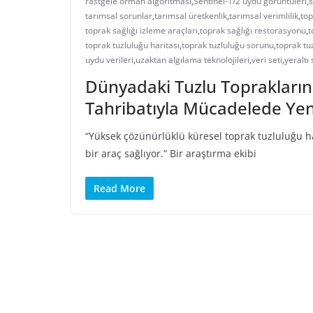
rastgele orman algoritması
,
Sentinel-1/2 uydu görüntüleri
,
s
tarımsal sorunlar
,
tarımsal üretkenlik
,
tarımsal verimlilik
,
top
toprak sağlığı izleme araçları
,
toprak sağlığı restorasyonu
,
t
toprak tuzluluğu haritası
,
toprak tuzluluğu sorunu
,
toprak tu
uydu verileri
,
uzaktan algılama teknolojileri
,
veri seti
,
yeraltı
Dünyadaki Tuzlu Toprakların
Tahribatıyla Mücadelede Yeni
“Yüksek çözünürlüklü küresel toprak tuzluluğu hari
bir araç sağlıyor.” Bir araştırma ekibi
Read More