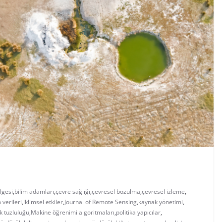
lgesi
,
bilim adamları
,
çevre sağlığı
,
çevresel bozulma
,
çevresel izleme
,
m verileri
,
iklimsel etkiler
,
Journal of Remote Sensing
,
kaynak yönetimi
,
k tuzluluğu
,
Makine öğrenimi algoritmaları
,
politika yapıcılar
,