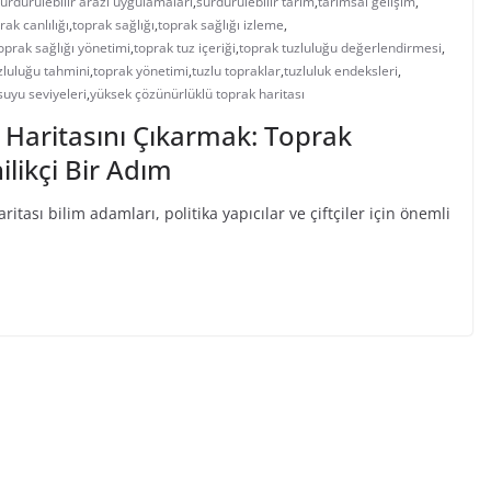
ürdürülebilir arazi uygulamaları
,
sürdürülebilir tarım
,
tarımsal gelişim
,
rak canlılığı
,
toprak sağlığı
,
toprak sağlığı izleme
,
oprak sağlığı yönetimi
,
toprak tuz içeriği
,
toprak tuzluluğu değerlendirmesi
,
zluluğu tahmini
,
toprak yönetimi
,
tuzlu topraklar
,
tuzluluk endeksleri
,
 suyu seviyeleri
,
yüksek çözünürlüklü toprak haritası
 Haritasını Çıkarmak: Toprak
likçi Bir Adım
tası bilim adamları, politika yapıcılar ve çiftçiler için önemli