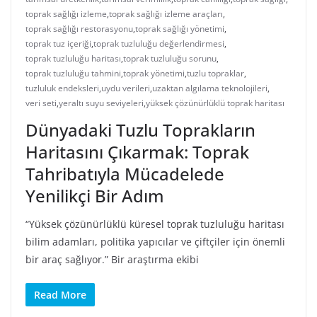
toprak sağlığı izleme
,
toprak sağlığı izleme araçları
,
toprak sağlığı restorasyonu
,
toprak sağlığı yönetimi
,
toprak tuz içeriği
,
toprak tuzluluğu değerlendirmesi
,
toprak tuzluluğu haritası
,
toprak tuzluluğu sorunu
,
toprak tuzluluğu tahmini
,
toprak yönetimi
,
tuzlu topraklar
,
tuzluluk endeksleri
,
uydu verileri
,
uzaktan algılama teknolojileri
,
veri seti
,
yeraltı suyu seviyeleri
,
yüksek çözünürlüklü toprak haritası
Dünyadaki Tuzlu Toprakların
Haritasını Çıkarmak: Toprak
Tahribatıyla Mücadelede
Yenilikçi Bir Adım
“Yüksek çözünürlüklü küresel toprak tuzluluğu haritası
bilim adamları, politika yapıcılar ve çiftçiler için önemli
bir araç sağlıyor.” Bir araştırma ekibi
Read More