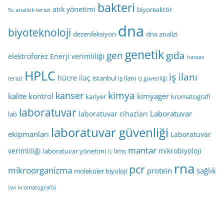
bakteri
atık yönetimi
biyoreaktör
5s
analitik terazi
dna
biyoteknoloji
dezenfeksiyon
dna analizi
genetik
gen
gıda
elektroforez
Enerji verimliliği
hassas
HPLC
iş ilanı
hücre
ilaç
istanbul iş ilanı
terazi
iş güvenliği
kimya
kanser
kalite kontrol
kimyager
kariyer
kromatografi
laboratuvar
Laboratuvar
laboratuvar cihazları
lab
laboratuvar güvenliği
ekipmanları
Laboratuvar
mantar
verimliliği
mikrobiyoloji
laboratuvar yönetimi
lims
lc
rna
pcr
mikroorganizma
protein
sağlık
moleküler biyoloji
sıvı kromatografisi