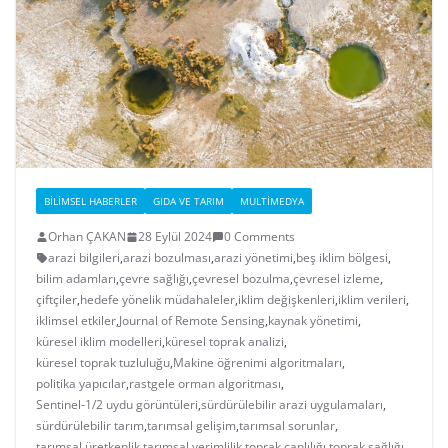
BILIMSEL HABERLER
GIDA VE TARIM
MULTIMEDYA
Orhan ÇAKAN
28 Eylül 2024
0 Comments
arazi bilgileri
,
arazi bozulması
,
arazi yönetimi
,
beş iklim bölgesi
,
bilim adamları
,
çevre sağlığı
,
çevresel bozulma
,
çevresel izleme
,
çiftçiler
,
hedefe yönelik müdahaleler
,
iklim değişkenleri
,
iklim verileri
,
iklimsel etkiler
,
Journal of Remote Sensing
,
kaynak yönetimi
,
küresel iklim modelleri
,
küresel toprak analizi
,
küresel toprak tuzluluğu
,
Makine öğrenimi algoritmaları
,
politika yapıcılar
,
rastgele orman algoritması
,
Sentinel-1/2 uydu görüntüleri
,
sürdürülebilir arazi uygulamaları
,
sürdürülebilir tarım
,
tarımsal gelişim
,
tarımsal sorunlar
,
tarımsal üretkenlik
,
tarımsal verimlilik
,
toprak canlılığı
,
toprak sağlığı
,