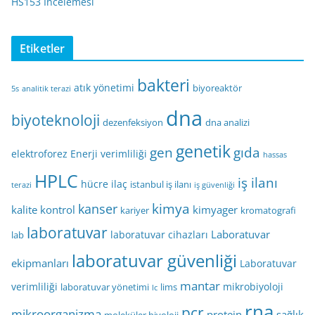
HS153 İncelemesi
Etiketler
bakteri
atık yönetimi
biyoreaktör
5s
analitik terazi
dna
biyoteknoloji
dezenfeksiyon
dna analizi
genetik
gen
gıda
elektroforez
Enerji verimliliği
hassas
HPLC
iş ilanı
hücre
ilaç
istanbul iş ilanı
terazi
iş güvenliği
kimya
kanser
kalite kontrol
kimyager
kariyer
kromatografi
laboratuvar
Laboratuvar
laboratuvar cihazları
lab
laboratuvar güvenliği
ekipmanları
Laboratuvar
mantar
verimliliği
mikrobiyoloji
laboratuvar yönetimi
lims
lc
rna
pcr
mikroorganizma
protein
sağlık