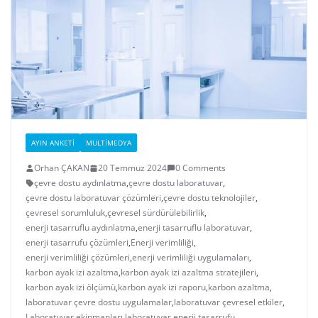
AYIN ANKETI
MULTIMEDYA
Orhan ÇAKAN
20 Temmuz 2024
0 Comments
çevre dostu aydınlatma
,
çevre dostu laboratuvar
,
çevre dostu laboratuvar çözümleri
,
çevre dostu teknolojiler
,
çevresel sorumluluk
,
çevresel sürdürülebilirlik
,
enerji tasarruflu aydınlatma
,
enerji tasarruflu laboratuvar
,
enerji tasarrufu çözümleri
,
Enerji verimliliği
,
enerji verimliliği çözümleri
,
enerji verimliliği uygulamaları
,
karbon ayak izi azaltma
,
karbon ayak izi azaltma stratejileri
,
karbon ayak izi ölçümü
,
karbon ayak izi raporu
,
karbon azaltma
,
laboratuvar çevre dostu uygulamalar
,
laboratuvar çevresel etkiler
,
Laboratuvar ekipmanları
,
laboratuvar enerji tasarrufu
,