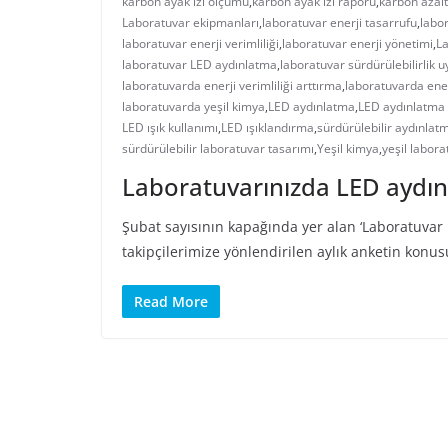
karbon ayak izi ölçümü
,
karbon ayak izi raporu
,
karbon azal
Laboratuvar ekipmanları
,
laboratuvar enerji tasarrufu
,
labor
laboratuvar enerji verimliliği
,
laboratuvar enerji yönetimi
,
La
laboratuvar LED aydınlatma
,
laboratuvar sürdürülebilirlik 
laboratuvarda enerji verimliliği arttırma
,
laboratuvarda ener
laboratuvarda yeşil kimya
,
LED aydınlatma
,
LED aydınlatma 
LED ışık kullanımı
,
LED ışıklandırma
,
sürdürülebilir aydınlat
sürdürülebilir laboratuvar tasarımı
,
Yeşil kimya
,
yeşil labora
Laboratuvarınızda LED aydın
Şubat sayısının kapağında yer alan ‘Laboratuvar 
takipçilerimize yönlendirilen aylık anketin konus
Read More