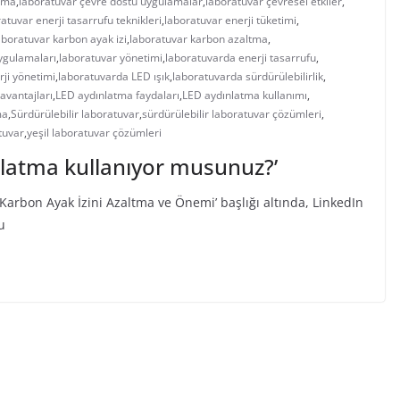
tma
,
laboratuvar çevre dostu uygulamalar
,
laboratuvar çevresel etkiler
,
atuvar enerji tasarrufu teknikleri
,
laboratuvar enerji tüketimi
,
boratuvar karbon ayak izi
,
laboratuvar karbon azaltma
,
uygulamaları
,
laboratuvar yönetimi
,
laboratuvarda enerji tasarrufu
,
ji yönetimi
,
laboratuvarda LED ışık
,
laboratuvarda sürdürülebilirlik
,
avantajları
,
LED aydınlatma faydaları
,
LED aydınlatma kullanımı
,
ma
,
Sürdürülebilir laboratuvar
,
sürdürülebilir laboratuvar çözümleri
,
tuvar
,
yeşil laboratuvar çözümleri
latma kullanıyor musunuz?’
Karbon Ayak İzini Azaltma ve Önemi’ başlığı altında, LinkedIn
u