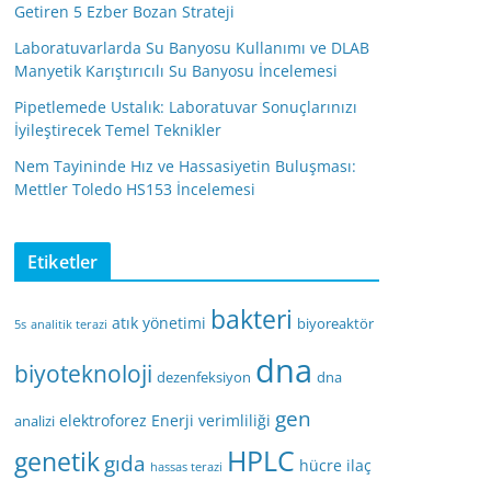
Getiren 5 Ezber Bozan Strateji
Laboratuvarlarda Su Banyosu Kullanımı ve DLAB
Manyetik Karıştırıcılı Su Banyosu İncelemesi
Pipetlemede Ustalık: Laboratuvar Sonuçlarınızı
İyileştirecek Temel Teknikler
Nem Tayininde Hız ve Hassasiyetin Buluşması:
Mettler Toledo HS153 İncelemesi
Etiketler
bakteri
atık yönetimi
biyoreaktör
5s
analitik terazi
dna
biyoteknoloji
dezenfeksiyon
dna
gen
elektroforez
Enerji verimliliği
analizi
HPLC
genetik
gıda
hücre
ilaç
hassas terazi