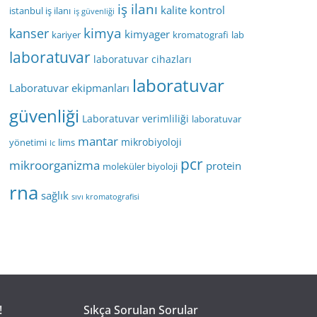
iş ilanı
kalite kontrol
istanbul iş ilanı
iş güvenliği
kimya
kanser
kimyager
kariyer
kromatografi
lab
laboratuvar
laboratuvar cihazları
laboratuvar
Laboratuvar ekipmanları
güvenliği
Laboratuvar verimliliği
laboratuvar
mantar
mikrobiyoloji
yönetimi
lims
lc
pcr
mikroorganizma
protein
moleküler biyoloji
rna
sağlık
sıvı kromatografisi
!
Sıkça Sorulan Sorular