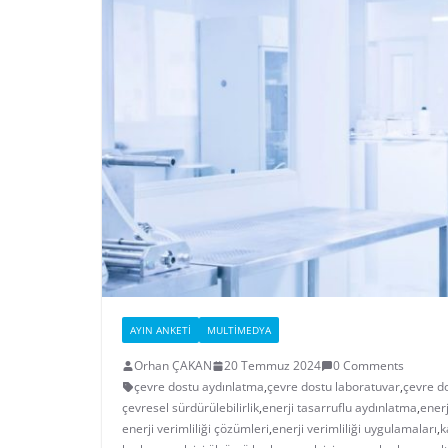
AYIN ANKETI
MULTIMEDYA
Orhan ÇAKAN
20 Temmuz 2024
0 Comments
çevre dostu aydınlatma
,
çevre dostu laboratuvar
,
çevre d
çevresel sürdürülebilirlik
,
enerji tasarruflu aydınlatma
,
enerj
enerji verimliliği çözümleri
,
enerji verimliliği uygulamaları
,
k