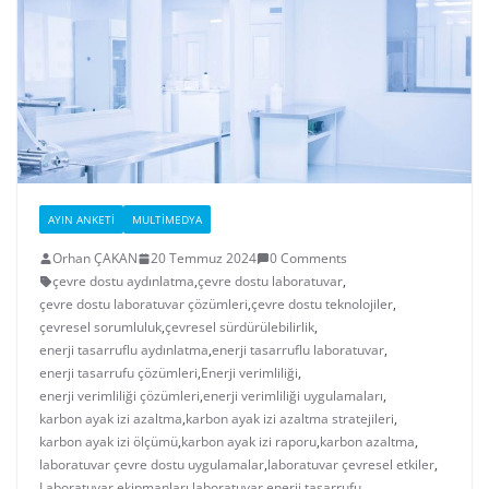
AYIN ANKETI
MULTIMEDYA
Orhan ÇAKAN
20 Temmuz 2024
0 Comments
çevre dostu aydınlatma
,
çevre dostu laboratuvar
,
çevre dostu laboratuvar çözümleri
,
çevre dostu teknolojiler
,
çevresel sorumluluk
,
çevresel sürdürülebilirlik
,
enerji tasarruflu aydınlatma
,
enerji tasarruflu laboratuvar
,
enerji tasarrufu çözümleri
,
Enerji verimliliği
,
enerji verimliliği çözümleri
,
enerji verimliliği uygulamaları
,
karbon ayak izi azaltma
,
karbon ayak izi azaltma stratejileri
,
karbon ayak izi ölçümü
,
karbon ayak izi raporu
,
karbon azaltma
,
laboratuvar çevre dostu uygulamalar
,
laboratuvar çevresel etkiler
,
Laboratuvar ekipmanları
,
laboratuvar enerji tasarrufu
,