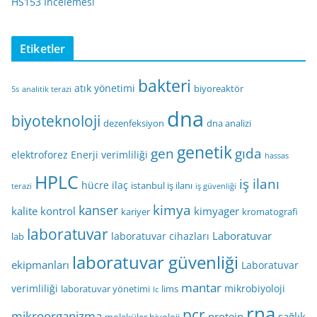
HS153 İncelemesi
Etiketler
bakteri
atık yönetimi
biyoreaktör
5s
analitik terazi
dna
biyoteknoloji
dezenfeksiyon
dna analizi
genetik
gen
gıda
elektroforez
Enerji verimliliği
hassas
HPLC
iş ilanı
hücre
ilaç
istanbul iş ilanı
terazi
iş güvenliği
kimya
kanser
kalite kontrol
kimyager
kariyer
kromatografi
laboratuvar
Laboratuvar
laboratuvar cihazları
lab
laboratuvar güvenliği
ekipmanları
Laboratuvar
mantar
verimliliği
mikrobiyoloji
laboratuvar yönetimi
lims
lc
rna
pcr
mikroorganizma
protein
sağlık