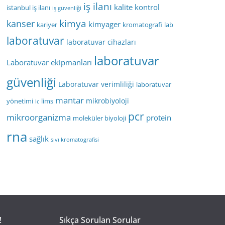
iş ilanı
kalite kontrol
istanbul iş ilanı
iş güvenliği
kimya
kanser
kimyager
kariyer
kromatografi
lab
laboratuvar
laboratuvar cihazları
laboratuvar
Laboratuvar ekipmanları
güvenliği
Laboratuvar verimliliği
laboratuvar
mantar
mikrobiyoloji
yönetimi
lims
lc
pcr
mikroorganizma
protein
moleküler biyoloji
rna
sağlık
sıvı kromatografisi
!
Sıkça Sorulan Sorular