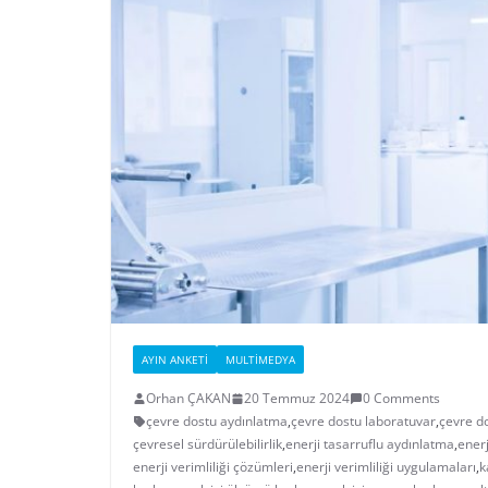
AYIN ANKETI
MULTIMEDYA
Orhan ÇAKAN
20 Temmuz 2024
0 Comments
çevre dostu aydınlatma
,
çevre dostu laboratuvar
,
çevre d
çevresel sürdürülebilirlik
,
enerji tasarruflu aydınlatma
,
enerj
enerji verimliliği çözümleri
,
enerji verimliliği uygulamaları
,
k