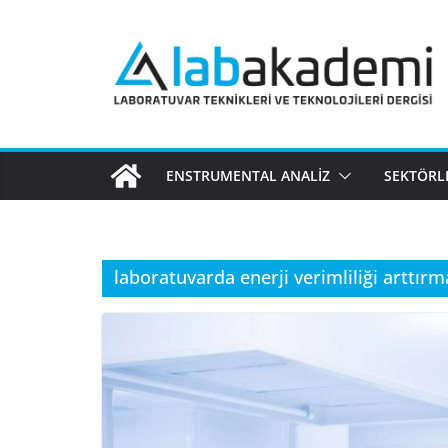
Skip
to
content
ENSTRUMENTAL ANALIZ
SEKTÖRL
laboratuvarda enerji verimliliği arttırm