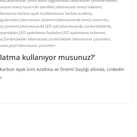
tma
,
laboratuvar çevre dostu uygulamalar
,
laboratuvar çevresel etkiler
,
atuvar enerji tasarrufu teknikleri
,
laboratuvar enerji tüketimi
,
boratuvar karbon ayak izi
,
laboratuvar karbon azaltma
,
uygulamaları
,
laboratuvar yönetimi
,
laboratuvarda enerji tasarrufu
,
ji yönetimi
,
laboratuvarda LED ışık
,
laboratuvarda sürdürülebilirlik
,
avantajları
,
LED aydınlatma faydaları
,
LED aydınlatma kullanımı
,
ma
,
Sürdürülebilir laboratuvar
,
sürdürülebilir laboratuvar çözümleri
,
tuvar
,
yeşil laboratuvar çözümleri
latma kullanıyor musunuz?’
Karbon Ayak İzini Azaltma ve Önemi’ başlığı altında, LinkedIn
u