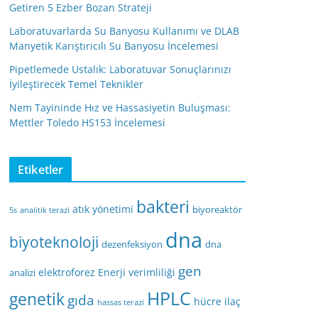
Getiren 5 Ezber Bozan Strateji
Laboratuvarlarda Su Banyosu Kullanımı ve DLAB
Manyetik Karıştırıcılı Su Banyosu İncelemesi
Pipetlemede Ustalık: Laboratuvar Sonuçlarınızı
İyileştirecek Temel Teknikler
Nem Tayininde Hız ve Hassasiyetin Buluşması:
Mettler Toledo HS153 İncelemesi
Etiketler
bakteri
atık yönetimi
biyoreaktör
5s
analitik terazi
dna
biyoteknoloji
dezenfeksiyon
dna
gen
elektroforez
Enerji verimliliği
analizi
HPLC
genetik
gıda
hücre
ilaç
hassas terazi