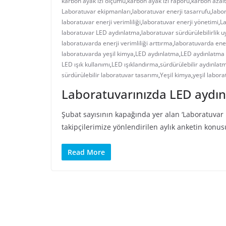
karbon ayak izi ölçümü
,
karbon ayak izi raporu
,
karbon azal
Laboratuvar ekipmanları
,
laboratuvar enerji tasarrufu
,
labor
laboratuvar enerji verimliliği
,
laboratuvar enerji yönetimi
,
La
laboratuvar LED aydınlatma
,
laboratuvar sürdürülebilirlik 
laboratuvarda enerji verimliliği arttırma
,
laboratuvarda ener
laboratuvarda yeşil kimya
,
LED aydınlatma
,
LED aydınlatma 
LED ışık kullanımı
,
LED ışıklandırma
,
sürdürülebilir aydınlat
sürdürülebilir laboratuvar tasarımı
,
Yeşil kimya
,
yeşil labora
Laboratuvarınızda LED aydın
Şubat sayısının kapağında yer alan ‘Laboratuvar 
takipçilerimize yönlendirilen aylık anketin konus
Read More