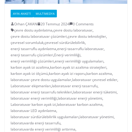
AYIN ANKETI
MULTIMEDYA
Orhan ÇAKAN
20 Temmuz 2024
0 Comments
çevre dostu aydınlatma
,
çevre dostu laboratuvar
,
çevre dostu laboratuvar çözümleri
,
çevre dostu teknolojiler
,
çevresel sorumluluk
,
çevresel sürdürülebilirlik
,
enerji tasarruflu aydınlatma
,
enerji tasarruflu laboratuvar
,
enerji tasarrufu çözümleri
,
Enerji verimliliği
,
enerji verimliliği çözümleri
,
enerji verimliliği uygulamaları
,
karbon ayak izi azaltma
,
karbon ayak izi azaltma stratejileri
,
karbon ayak izi ölçümü
,
karbon ayak izi raporu
,
karbon azaltma
,
laboratuvar çevre dostu uygulamalar
,
laboratuvar çevresel etkiler
,
Laboratuvar ekipmanları
,
laboratuvar enerji tasarrufu
,
laboratuvar enerji tasarrufu teknikleri
,
laboratuvar enerji tüketimi
,
laboratuvar enerji verimliliği
,
laboratuvar enerji yönetimi
,
Laboratuvar karbon ayak izi
,
laboratuvar karbon azaltma
,
laboratuvar LED aydınlatma
,
laboratuvar sürdürülebilirlik uygulamaları
,
laboratuvar yönetimi
,
laboratuvarda enerji tasarrufu
,
laboratuvarda enerji verimliliği arttırma
,