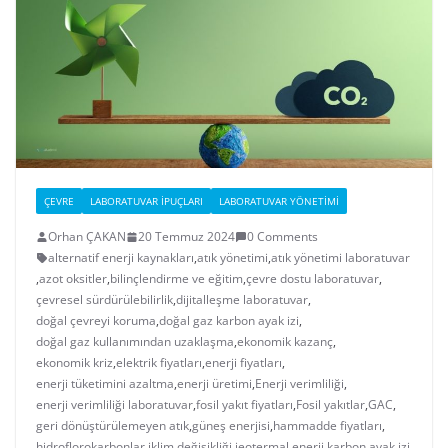
ÇEVRE
LABORATUVAR İPUÇLARI
LABORATUVAR YÖNETIMI
Orhan ÇAKAN
20 Temmuz 2024
0 Comments
alternatif enerji kaynakları
,
atık yönetimi
,
atık yönetimi laboratuvar
,
azot oksitler
,
bilinçlendirme ve eğitim
,
çevre dostu laboratuvar
,
çevresel sürdürülebilirlik
,
dijitalleşme laboratuvar
,
doğal çevreyi koruma
,
doğal gaz karbon ayak izi
,
doğal gaz kullanımından uzaklaşma
,
ekonomik kazanç
,
ekonomik kriz
,
elektrik fiyatları
,
enerji fiyatları
,
enerji tüketimini azaltma
,
enerji üretimi
,
Enerji verimliliği
,
enerji verimliliği laboratuvar
,
fosil yakıt fiyatları
,
Fosil yakıtlar
,
GAC
,
geri dönüştürülemeyen atık
,
güneş enerjisi
,
hammadde fiyatları
,
hidroflorokarbonlar
,
iklim değişikliği
,
jeotermal enerji
,
karbon ayak izi