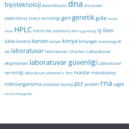
dna
biyoteknoloji
dezenfeksiyon
dna analizi
genetik
gen
gıda
elektroforez
Enerji verimliliği
hassas
HPLC
iş ilanı
hücre
ilaç
istanbul iş ilanı
terazi
iş güvenliği
kimya
kanser
kalite kontrol
kimyager
kariyer
kromatografi
laboratuvar
Laboratuvar
laboratuvar cihazları
lab
laboratuvar güvenliği
ekipmanları
Laboratuvar
mantar
verimliliği
mikrobiyoloji
laboratuvar yönetimi
lims
lc
rna
pcr
mikroorganizma
protein
sağlık
moleküler biyoloji
sıvı kromatografisi