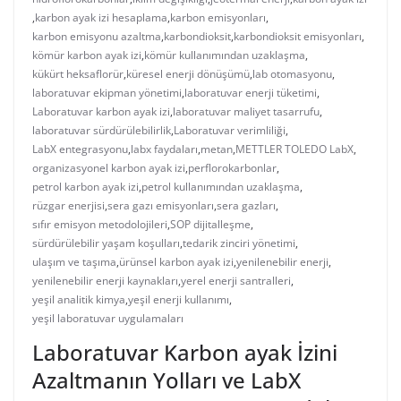
,
karbon ayak izi hesaplama
,
karbon emisyonları
,
karbon emisyonu azaltma
,
karbondioksit
,
karbondioksit emisyonları
,
kömür karbon ayak izi
,
kömür kullanımından uzaklaşma
,
kükürt heksaflorür
,
küresel enerji dönüşümü
,
lab otomasyonu
,
laboratuvar ekipman yönetimi
,
laboratuvar enerji tüketimi
,
Laboratuvar karbon ayak izi
,
laboratuvar maliyet tasarrufu
,
laboratuvar sürdürülebilirlik
,
Laboratuvar verimliliği
,
LabX entegrasyonu
,
labx faydaları
,
metan
,
METTLER TOLEDO LabX
,
organizasyonel karbon ayak izi
,
perflorokarbonlar
,
petrol karbon ayak izi
,
petrol kullanımından uzaklaşma
,
rüzgar enerjisi
,
sera gazı emisyonları
,
sera gazları
,
sıfır emisyon metodolojileri
,
SOP dijitalleşme
,
sürdürülebilir yaşam koşulları
,
tedarik zinciri yönetimi
,
ulaşım ve taşıma
,
ürünsel karbon ayak izi
,
yenilenebilir enerji
,
yenilenebilir enerji kaynakları
,
yerel enerji santralleri
,
yeşil analitik kimya
,
yeşil enerji kullanımı
,
yeşil laboratuvar uygulamaları
Laboratuvar Karbon ayak İzini
Azaltmanın Yolları ve LabX