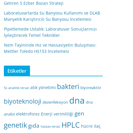
Getiren 5 Ezber Bozan Strateji
Laboratuvarlarda Su Banyosu Kullanımı ve DLAB
Manyetik Karıştırıcılı Su Banyosu İncelemesi
Pipetlemede Ustalık: Laboratuvar Sonuçlarınızı
İyileştirecek Temel Teknikler
Nem Tayininde Hız ve Hassasiyetin Buluşması:
Mettler Toledo HS153 İncelemesi
Etiketler
bakteri
atık yönetimi
biyoreaktör
5s
analitik terazi
dna
biyoteknoloji
dezenfeksiyon
dna
gen
elektroforez
Enerji verimliliği
analizi
HPLC
genetik
gıda
hücre
ilaç
hassas terazi