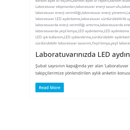
karbon ayak izi ölçümü
,
karbon ayak izi raporu
,
karbon azal
Laboratuvar ekipmanları
,
laboratuvar enerji tasarrufu
,
labor
laboratuvar enerji verimliliği
,
laboratuvar enerji yönetimi
,
La
laboratuvar LED aydınlatma
,
laboratuvar sürdürülebilirlik 
laboratuvarda enerji verimliliği arttırma
,
laboratuvarda ener
laboratuvarda yeşil kimya
,
LED aydınlatma
,
LED aydınlatma 
LED ışık kullanımı
,
LED ışıklandırma
,
sürdürülebilir aydınlat
sürdürülebilir laboratuvar tasarımı
,
Yeşil kimya
,
yeşil labora
Laboratuvarınızda LED aydın
Şubat sayısının kapağında yer alan ‘Laboratuvar 
takipçilerimize yönlendirilen aylık anketin konus
Read More