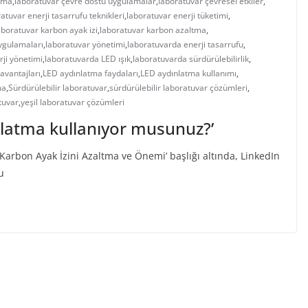
tma
,
laboratuvar çevre dostu uygulamalar
,
laboratuvar çevresel etkiler
,
atuvar enerji tasarrufu teknikleri
,
laboratuvar enerji tüketimi
,
boratuvar karbon ayak izi
,
laboratuvar karbon azaltma
,
uygulamaları
,
laboratuvar yönetimi
,
laboratuvarda enerji tasarrufu
,
ji yönetimi
,
laboratuvarda LED ışık
,
laboratuvarda sürdürülebilirlik
,
avantajları
,
LED aydınlatma faydaları
,
LED aydınlatma kullanımı
,
ma
,
Sürdürülebilir laboratuvar
,
sürdürülebilir laboratuvar çözümleri
,
tuvar
,
yeşil laboratuvar çözümleri
latma kullanıyor musunuz?’
Karbon Ayak İzini Azaltma ve Önemi’ başlığı altında, LinkedIn
u