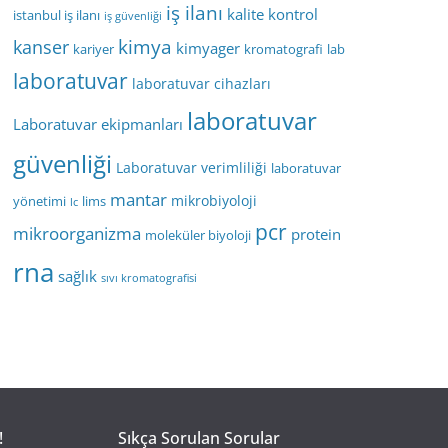
iş ilanı
kalite kontrol
istanbul iş ilanı
iş güvenliği
kimya
kanser
kimyager
kariyer
kromatografi
lab
laboratuvar
laboratuvar cihazları
laboratuvar
Laboratuvar ekipmanları
güvenliği
Laboratuvar verimliliği
laboratuvar
mantar
mikrobiyoloji
yönetimi
lims
lc
pcr
mikroorganizma
protein
moleküler biyoloji
rna
sağlık
sıvı kromatografisi
!
Sıkça Sorulan Sorular