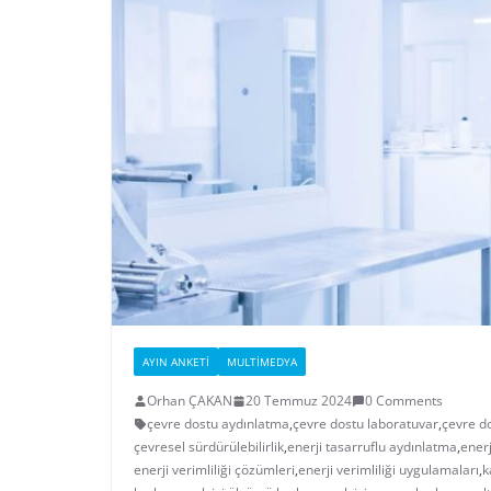
AYIN ANKETI
MULTIMEDYA
Orhan ÇAKAN
20 Temmuz 2024
0 Comments
çevre dostu aydınlatma
,
çevre dostu laboratuvar
,
çevre d
çevresel sürdürülebilirlik
,
enerji tasarruflu aydınlatma
,
enerj
enerji verimliliği çözümleri
,
enerji verimliliği uygulamaları
,
k