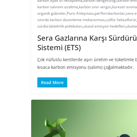
karbon ayak izi hesaplama
,
karbon dengesizliği
,
karbon emi
karbon salınımı azaltma
,
karbon sınır vergisi
,
küresel ısınma
organik gübreler
,
Paris Anlaşması
,
perflorokarbonlar
,
sera e
sınırda karbon düzenleme mekanizması
,
sülfür heksaflorür
sürdürülebilirlik politikaları
,
ulusal emisyon hedefleri
,
ulusla
Sera Gazlarına Karşı Sürdürü
Sistemi (ETS)
Çok nüfuslu kentlerde aşırı üretim ve tüketimle b
kısaca karbon emisyonu (salımı) çoğalmaktadır.
Read More