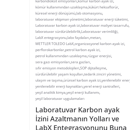
karbondioksit emisyonları
,
kömür karbon ayak izi
,
kömür kullanımından uzaklaşma
,
kükürt heksaflorür
,
küresel enerji dönüşümü
,
lab otomasyonu
,
laboratuvar ekipman yönetimi
,
laboratuvar enerji tüketimi
,
Laboratuvar karbon ayak izi
,
laboratuvar maliyet tasarrufu
,
laboratuvar sürdürülebilirlik
,
Laboratuvar verimliliği
,
LabX entegrasyonu
,
labx faydaları
,
metan
,
METTLER TOLEDO LabX
,
organizasyonel karbon ayak izi
,
perflorokarbonlar
,
petrol karbon ayak izi
,
petrol kullanımından uzaklaşma
,
rüzgar enerjisi
,
sera gazı emisyonları
,
sera gazları
,
sıfır emisyon metodolojileri
,
SOP dijitalleşme
,
sürdürülebilir yaşam koşulları
,
tedarik zinciri yönetimi
,
ulaşım ve taşıma
,
ürünsel karbon ayak izi
,
yenilenebilir enerj
yenilenebilir enerji kaynakları
,
yerel enerji santralleri
,
yeşil analitik kimya
,
yeşil enerji kullanımı
,
yeşil laboratuvar uygulamaları
Laboratuvar Karbon ayak
İzini Azaltmanın Yolları ve
LabX Entegrasyonunu Buna