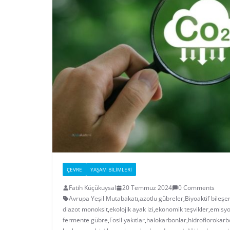
ÇEVRE
YAŞAM BILIMLERI
Fatih Küçükuysal
20 Temmuz 2024
0 Comments
Avrupa Yeşil Mutabakatı
,
azotlu gübreler
,
Biyoaktif bileşe
diazot monoksit
,
ekolojik ayak izi
,
ekonomik teşvikler
,
emisyo
fermente gübre
,
Fosil yakıtlar
,
halokarbonlar
,
hidroflorokarb