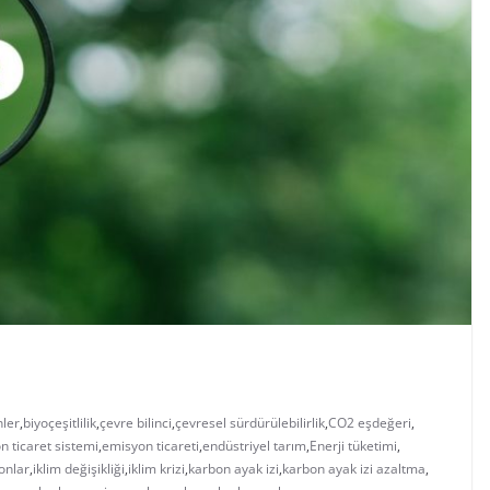
nler
,
biyoçeşitlilik
,
çevre bilinci
,
çevresel sürdürülebilirlik
,
CO2 eşdeğeri
,
n ticaret sistemi
,
emisyon ticareti
,
endüstriyel tarım
,
Enerji tüketimi
,
onlar
,
iklim değişikliği
,
iklim krizi
,
karbon ayak izi
,
karbon ayak izi azaltma
,