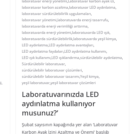
laboratuvar enerji yönetimi
,
Laboratuvar karbon ayak izi
,
laboratuvar karbon azaltma
,
laboratuvar LED aydınlatma
,
laboratuvar sürdürülebilirlik uygulamaları
,
laboratuvar yönetimi
,
laboratuvarda enerji tasarrufu
,
laboratuvarda enerji verimliliği arttırma
,
laboratuvarda enerji yönetimi
,
laboratuvarda LED ışık
,
laboratuvarda sürdürülebilirlik
,
laboratuvarda yeşil kimya
,
LED aydınlatma
,
LED aydınlatma avantajları
,
LED aydınlatma faydaları
,
LED aydınlatma kullanımı
,
LED ışık kullanımı
,
LED ışıklandırma
,
sürdürülebilir aydınlatma
,
Sürdürülebilir laboratuvar
,
sürdürülebilir laboratuvar çözümleri
,
sürdürülebilir laboratuvar tasarımı
,
Yeşil kimya
,
i
,
yeşil laboratuvar
,
yeşil laboratuvar çözümleri
Laboratuvarınızda LED
aydınlatma kullanıyor
musunuz?’
Şubat sayısının kapağında yer alan ‘Laboratuvar
Karbon Ayak İzini Azaltma ve Önemi’ başlığı