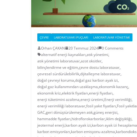
ÇEVRE
LABORATUVAR İPUÇLARI
LABORATUVAR YÖNETIMI
Orhan ÇAKAN
20 Temmuz 2024
0 Comments
alternatif enerji kaynakları
,
atık yönetimi
,
atık yönetimi laboratuvar
,
azot oksitler
,
bilinçlendirme ve eğitim
,
çevre dostu laboratuvar
,
çevresel sürdürülebilirlik
,
dijitalleşme laboratuvar
,
doğal çevreyi koruma
,
doğal gaz karbon ayak izi
,
doğal gaz kullanımından uzaklaşma
,
ekonomik kazanç
,
ekonomik kriz
,
elektrik fiyatları
,
enerji fiyatları
,
enerji tüketimini azaltma
,
enerji üretimi
,
Enerji verimliliği
,
enerji verimliliği laboratuvar
,
fosil yakıt fiyatları
,
Fosil yakıtla
GAC
,
geri dönüştürülemeyen atık
,
güneş enerjisi
,
hammadde fiyatları
,
hidroflorokarbonlar
,
iklim değişikliği
,
jeotermal enerji
,
karbon ayak izi
,
karbon ayak izi hesaplama
karbon emisyonları
,
karbon emisyonu azaltma
,
karbondioks