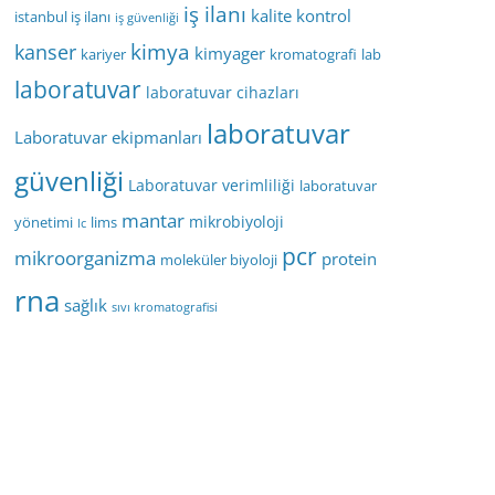
iş ilanı
kalite kontrol
istanbul iş ilanı
iş güvenliği
kimya
kanser
kimyager
kariyer
kromatografi
lab
laboratuvar
laboratuvar cihazları
laboratuvar
Laboratuvar ekipmanları
güvenliği
Laboratuvar verimliliği
laboratuvar
mantar
mikrobiyoloji
yönetimi
lims
lc
pcr
mikroorganizma
protein
moleküler biyoloji
rna
sağlık
sıvı kromatografisi