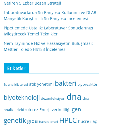
Getiren 5 Ezber Bozan Strateji
Laboratuvarlarda Su Banyosu Kullanımı ve DLAB
Manyetik Karıştırıcılı Su Banyosu İncelemesi
Pipetlemede Ustalık: Laboratuvar Sonuçlarınızı
İyileştirecek Temel Teknikler
Nem Tayininde Hız ve Hassasiyetin Buluşması:
Mettler Toledo HS153 İncelemesi
Etiketler
bakteri
atık yönetimi
biyoreaktör
5s
analitik terazi
dna
biyoteknoloji
dezenfeksiyon
dna
gen
elektroforez
Enerji verimliliği
analizi
HPLC
genetik
gıda
hücre
ilaç
hassas terazi