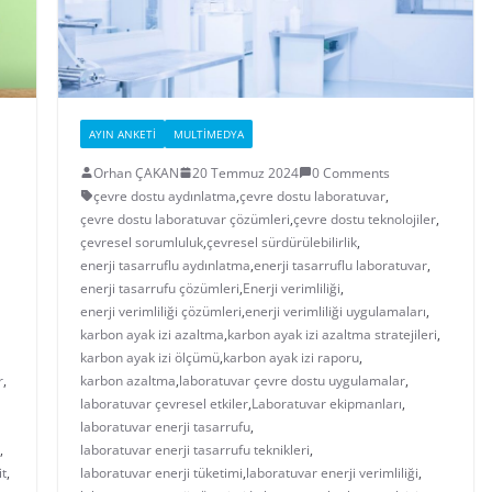
AYIN ANKETI
MULTIMEDYA
Orhan ÇAKAN
20 Temmuz 2024
0 Comments
çevre dostu aydınlatma
,
çevre dostu laboratuvar
,
çevre dostu laboratuvar çözümleri
,
çevre dostu teknolojiler
,
çevresel sorumluluk
,
çevresel sürdürülebilirlik
,
enerji tasarruflu aydınlatma
,
enerji tasarruflu laboratuvar
,
enerji tasarrufu çözümleri
,
Enerji verimliliği
,
enerji verimliliği çözümleri
,
enerji verimliliği uygulamaları
,
karbon ayak izi azaltma
,
karbon ayak izi azaltma stratejileri
,
karbon ayak izi ölçümü
,
karbon ayak izi raporu
,
r
,
karbon azaltma
,
laboratuvar çevre dostu uygulamalar
,
laboratuvar çevresel etkiler
,
Laboratuvar ekipmanları
,
laboratuvar enerji tasarrufu
,
,
laboratuvar enerji tasarrufu teknikleri
,
it
,
laboratuvar enerji tüketimi
,
laboratuvar enerji verimliliği
,