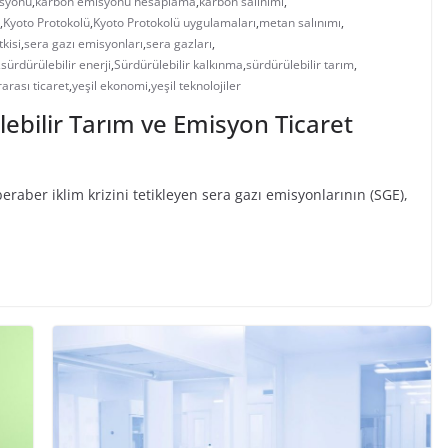
syonu
,
karbon emisyonu hesaplama
,
karbon salınımı
,
,
Kyoto Protokolü
,
Kyoto Protokolü uygulamaları
,
metan salınımı
,
tkisi
,
sera gazı emisyonları
,
sera gazları
,
,
sürdürülebilir enerji
,
Sürdürülebilir kalkınma
,
sürdürülebilir tarım
,
rarası ticaret
,
yeşil ekonomi
,
yeşil teknolojiler
lebilir Tarım ve Emisyon Ticaret
eraber iklim krizini tetikleyen sera gazı emisyonlarının (SGE),