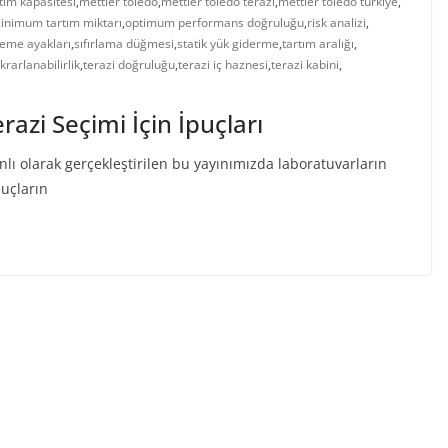
ım kapasitesi
,
mettler toledo
,
mettler toledo terazi
,
mettler toledo türkiye
,
inimum tartım miktarı
,
optimum performans doğruluğu
,
risk analizi
,
leme ayakları
,
sıfırlama düğmesi
,
statik yük giderme
,
tartım aralığı
,
krarlanabilirlik
,
terazi doğruluğu
,
terazi iç haznesi
,
terazi kabini
,
razi Seçimi İçin İpuçları
 olarak gerçekleştirilen bu yayınımızda laboratuvarların
nuçların