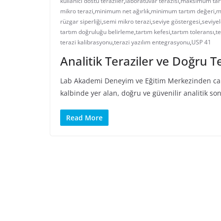
kullanıcı dostu teraziler
,
laboratuvar terazisi
,
maksimum tart
mikro terazi
,
minimum net ağırlık
,
minimum tartım değeri
,
m
rüzgar siperliği
,
semi mikro terazi
,
seviye göstergesi
,
seviye
tartım doğruluğu belirleme
,
tartım kefesi
,
tartım toleransı
,
te
terazi kalibrasyonu
,
terazi yazılım entegrasyonu
,
USP 41
Analitik Teraziler ve Doğru Te
Lab Akademi Deneyim ve Eğitim Merkezinden canlı
kalbinde yer alan, doğru ve güvenilir analitik so
Read More