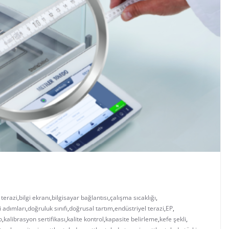
 terazi
,
bilgi ekranı
,
bilgisayar bağlantısı
,
çalışma sıcaklığı
,
i adımları
,
doğruluk sınıfı
,
doğrusal tartım
,
endüstriyel terazi
,
EP
,
o
,
kalibrasyon sertifikası
,
kalite kontrol
,
kapasite belirleme
,
kefe şekli
,