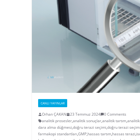
CANLI YAYINLAR
Orhan ÇAKAN
23 Temmuz 2024
0 Comments
analitik prosesler
,
analitik sonuçlar
,
analitik tartım
,
analitik
dara alma düğmesi
,
doğru terazi seçimi
,
doğru terazi seçim
farmakopi standartları
,
GMP
,
hassas tartım
,
hassas terazi
,
is