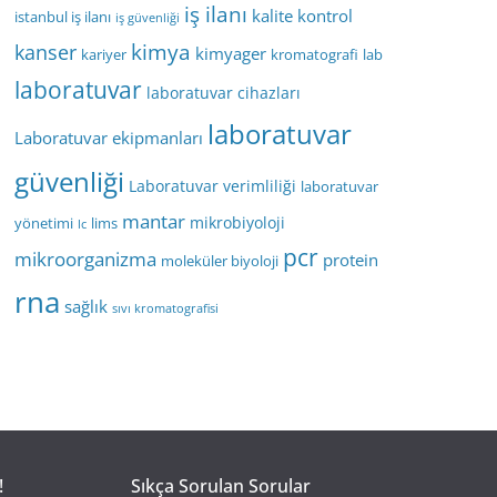
iş ilanı
kalite kontrol
istanbul iş ilanı
iş güvenliği
kimya
kanser
kimyager
kariyer
kromatografi
lab
laboratuvar
laboratuvar cihazları
laboratuvar
Laboratuvar ekipmanları
güvenliği
Laboratuvar verimliliği
laboratuvar
mantar
mikrobiyoloji
yönetimi
lims
lc
pcr
mikroorganizma
protein
moleküler biyoloji
rna
sağlık
sıvı kromatografisi
!
Sıkça Sorulan Sorular