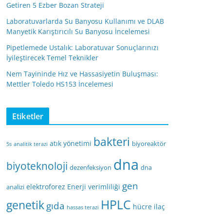
Getiren 5 Ezber Bozan Strateji
Laboratuvarlarda Su Banyosu Kullanımı ve DLAB
Manyetik Karıştırıcılı Su Banyosu İncelemesi
Pipetlemede Ustalık: Laboratuvar Sonuçlarınızı
İyileştirecek Temel Teknikler
Nem Tayininde Hız ve Hassasiyetin Buluşması:
Mettler Toledo HS153 İncelemesi
Etiketler
bakteri
atık yönetimi
biyoreaktör
5s
analitik terazi
dna
biyoteknoloji
dezenfeksiyon
dna
gen
elektroforez
Enerji verimliliği
analizi
HPLC
genetik
gıda
hücre
ilaç
hassas terazi