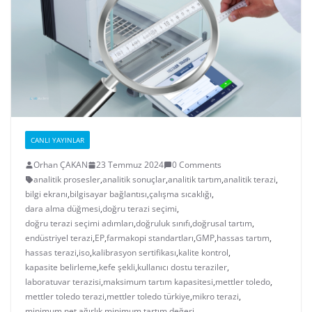
CANLI YAYINLAR
Orhan ÇAKAN
23 Temmuz 2024
0 Comments
analitik prosesler
,
analitik sonuçlar
,
analitik tartım
,
analitik terazi
,
bilgi ekranı
,
bilgisayar bağlantısı
,
çalışma sıcaklığı
,
dara alma düğmesi
,
doğru terazi seçimi
,
doğru terazi seçimi adımları
,
doğruluk sınıfı
,
doğrusal tartım
,
endüstriyel terazi
,
EP
,
farmakopi standartları
,
GMP
,
hassas tartım
,
hassas terazi
,
iso
,
kalibrasyon sertifikası
,
kalite kontrol
,
kapasite belirleme
,
kefe şekli
,
kullanıcı dostu teraziler
,
laboratuvar terazisi
,
maksimum tartım kapasitesi
,
mettler toledo
,
mettler toledo terazi
,
mettler toledo türkiye
,
mikro terazi
,
minimum net ağırlık
,
minimum tartım değeri
,