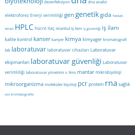
dna
biyoteknoloji
dezenfeksiyon
dna analizi
genetik
gen
gıda
elektroforez
Enerji verimliliği
hassas
HPLC
iş ilanı
hücre
ilaç
istanbul iş ilanı
terazi
iş güvenliği
kimya
kanser
kalite kontrol
kimyager
kariyer
kromatografi
laboratuvar
Laboratuvar
laboratuvar cihazları
lab
laboratuvar güvenliği
ekipmanları
Laboratuvar
mantar
verimliliği
mikrobiyoloji
laboratuvar yönetimi
lims
lc
rna
pcr
mikroorganizma
protein
sağlık
moleküler biyoloji
sıvı kromatografisi