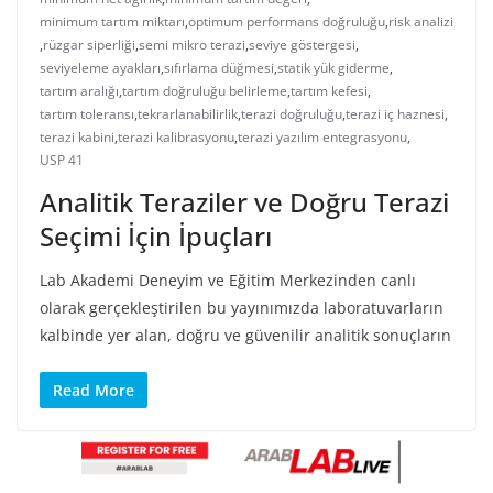
minimum tartım miktarı
,
optimum performans doğruluğu
,
risk analizi
,
rüzgar siperliği
,
semi mikro terazi
,
seviye göstergesi
,
seviyeleme ayakları
,
sıfırlama düğmesi
,
statik yük giderme
,
tartım aralığı
,
tartım doğruluğu belirleme
,
tartım kefesi
,
tartım toleransı
,
tekrarlanabilirlik
,
terazi doğruluğu
,
terazi iç haznesi
,
terazi kabini
,
terazi kalibrasyonu
,
terazi yazılım entegrasyonu
,
USP 41
Analitik Teraziler ve Doğru Terazi
Seçimi İçin İpuçları
Lab Akademi Deneyim ve Eğitim Merkezinden canlı
olarak gerçekleştirilen bu yayınımızda laboratuvarların
kalbinde yer alan, doğru ve güvenilir analitik sonuçların
Read More