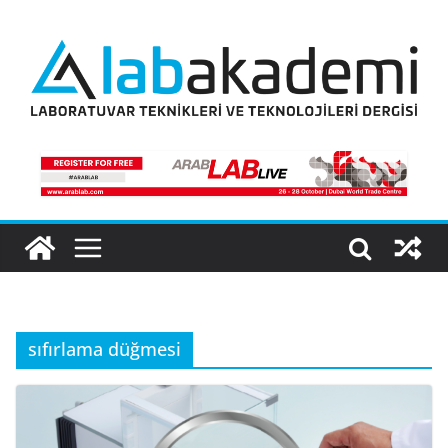
Skip
to
content
sıfırlama düğmesi