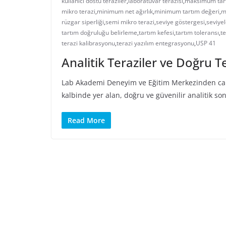
kullanıcı dostu teraziler
,
laboratuvar terazisi
,
maksimum tart
mikro terazi
,
minimum net ağırlık
,
minimum tartım değeri
,
m
rüzgar siperliği
,
semi mikro terazi
,
seviye göstergesi
,
seviye
tartım doğruluğu belirleme
,
tartım kefesi
,
tartım toleransı
,
te
terazi kalibrasyonu
,
terazi yazılım entegrasyonu
,
USP 41
Analitik Teraziler ve Doğru Te
Lab Akademi Deneyim ve Eğitim Merkezinden canlı
kalbinde yer alan, doğru ve güvenilir analitik so
Read More