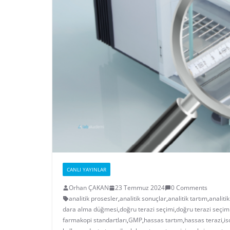
CANLI YAYINLAR
Orhan ÇAKAN
23 Temmuz 2024
0 Comments
analitik prosesler
,
analitik sonuçlar
,
analitik tartım
,
analitik
dara alma düğmesi
,
doğru terazi seçimi
,
doğru terazi seçim
farmakopi standartları
,
GMP
,
hassas tartım
,
hassas terazi
,
is