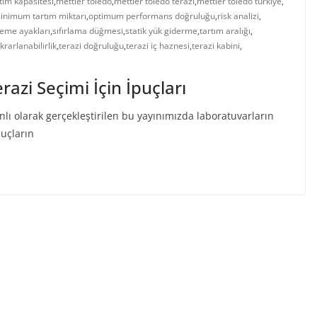
ım kapasitesi
,
mettler toledo
,
mettler toledo terazi
,
mettler toledo türkiye
,
inimum tartım miktarı
,
optimum performans doğruluğu
,
risk analizi
,
leme ayakları
,
sıfırlama düğmesi
,
statik yük giderme
,
tartım aralığı
,
krarlanabilirlik
,
terazi doğruluğu
,
terazi iç haznesi
,
terazi kabini
,
razi Seçimi İçin İpuçları
 olarak gerçekleştirilen bu yayınımızda laboratuvarların
nuçların