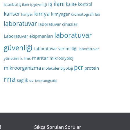
iş ilanı
kalite kontrol
istanbul iş ilanı
iş güvenliği
kimya
kanser
kimyager
kariyer
kromatografi
lab
laboratuvar
laboratuvar cihazları
laboratuvar
Laboratuvar ekipmanları
güvenliği
Laboratuvar verimliliği
laboratuvar
mantar
mikrobiyoloji
yönetimi
lims
lc
pcr
mikroorganizma
protein
moleküler biyoloji
rna
sağlık
sıvı kromatografisi
!
Sıkça Sorulan Sorular