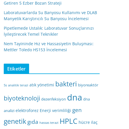
Getiren 5 Ezber Bozan Strateji
Laboratuvarlarda Su Banyosu Kullanımı ve DLAB
Manyetik Karıştırıcılı Su Banyosu İncelemesi
Pipetlemede Ustalık: Laboratuvar Sonuçlarınızı
İyileştirecek Temel Teknikler
Nem Tayininde Hız ve Hassasiyetin Buluşması:
Mettler Toledo HS153 İncelemesi
Etiketler
bakteri
atık yönetimi
biyoreaktör
5s
analitik terazi
dna
biyoteknoloji
dezenfeksiyon
dna
gen
elektroforez
Enerji verimliliği
analizi
HPLC
genetik
gıda
hücre
ilaç
hassas terazi