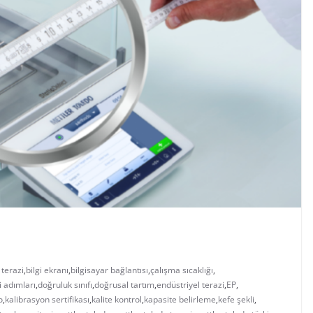
 terazi
,
bilgi ekranı
,
bilgisayar bağlantısı
,
çalışma sıcaklığı
,
i adımları
,
doğruluk sınıfı
,
doğrusal tartım
,
endüstriyel terazi
,
EP
,
o
,
kalibrasyon sertifikası
,
kalite kontrol
,
kapasite belirleme
,
kefe şekli
,