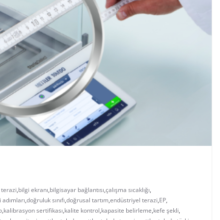
 terazi
,
bilgi ekranı
,
bilgisayar bağlantısı
,
çalışma sıcaklığı
,
i adımları
,
doğruluk sınıfı
,
doğrusal tartım
,
endüstriyel terazi
,
EP
,
o
,
kalibrasyon sertifikası
,
kalite kontrol
,
kapasite belirleme
,
kefe şekli
,