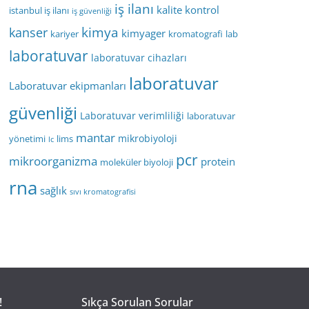
iş ilanı
kalite kontrol
istanbul iş ilanı
iş güvenliği
kimya
kanser
kimyager
kariyer
kromatografi
lab
laboratuvar
laboratuvar cihazları
laboratuvar
Laboratuvar ekipmanları
güvenliği
Laboratuvar verimliliği
laboratuvar
mantar
mikrobiyoloji
yönetimi
lims
lc
pcr
mikroorganizma
protein
moleküler biyoloji
rna
sağlık
sıvı kromatografisi
!
Sıkça Sorulan Sorular