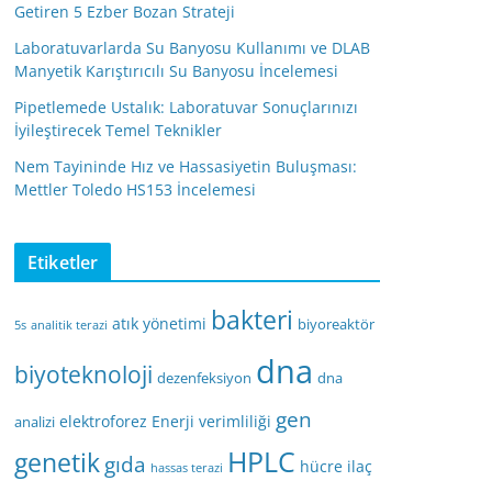
Getiren 5 Ezber Bozan Strateji
Laboratuvarlarda Su Banyosu Kullanımı ve DLAB
Manyetik Karıştırıcılı Su Banyosu İncelemesi
Pipetlemede Ustalık: Laboratuvar Sonuçlarınızı
İyileştirecek Temel Teknikler
Nem Tayininde Hız ve Hassasiyetin Buluşması:
Mettler Toledo HS153 İncelemesi
Etiketler
bakteri
atık yönetimi
biyoreaktör
5s
analitik terazi
dna
biyoteknoloji
dezenfeksiyon
dna
gen
elektroforez
Enerji verimliliği
analizi
HPLC
genetik
gıda
hücre
ilaç
hassas terazi