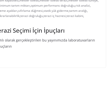
ım kapasitesi
,
mettler toledo
,
mettler toledo terazi
,
mettler toledo türkiye
,
inimum tartım miktarı
,
optimum performans doğruluğu
,
risk analizi
,
leme ayakları
,
sıfırlama düğmesi
,
statik yük giderme
,
tartım aralığı
,
krarlanabilirlik
,
terazi doğruluğu
,
terazi iç haznesi
,
terazi kabini
,
razi Seçimi İçin İpuçları
 olarak gerçekleştirilen bu yayınımızda laboratuvarların
nuçların