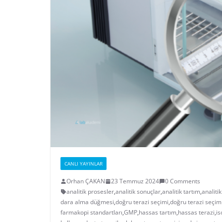
CANLI YAYINLAR
Orhan ÇAKAN
23 Temmuz 2024
0 Comments
analitik prosesler
,
analitik sonuçlar
,
analitik tartım
,
analitik
dara alma düğmesi
,
doğru terazi seçimi
,
doğru terazi seçim
farmakopi standartları
,
GMP
,
hassas tartım
,
hassas terazi
,
is