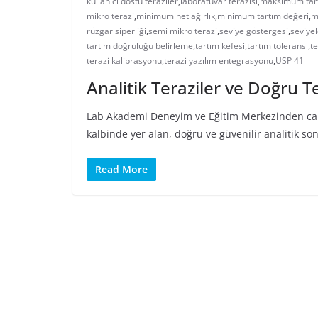
kullanıcı dostu teraziler
,
laboratuvar terazisi
,
maksimum tart
mikro terazi
,
minimum net ağırlık
,
minimum tartım değeri
,
m
rüzgar siperliği
,
semi mikro terazi
,
seviye göstergesi
,
seviye
tartım doğruluğu belirleme
,
tartım kefesi
,
tartım toleransı
,
te
terazi kalibrasyonu
,
terazi yazılım entegrasyonu
,
USP 41
Analitik Teraziler ve Doğru Te
Lab Akademi Deneyim ve Eğitim Merkezinden canlı
kalbinde yer alan, doğru ve güvenilir analitik so
Read More