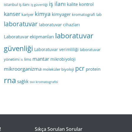
iş ilanı
kalite kontrol
istanbul iş ilanı
iş güvenliği
kimya
kanser
kimyager
kariyer
kromatografi
lab
laboratuvar
laboratuvar cihazları
laboratuvar
Laboratuvar ekipmanları
güvenliği
Laboratuvar verimliliği
laboratuvar
mantar
mikrobiyoloji
yönetimi
lims
lc
pcr
mikroorganizma
protein
moleküler biyoloji
rna
sağlık
sıvı kromatografisi
!
Sıkça Sorulan Sorular