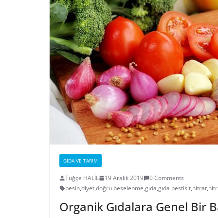
GIDA VE TARIM
Tuğçe HALİL
19 Aralık 2019
0 Comments
besin
,
diyet
,
doğru beselenme
,
gıda
,
gıda pestisit
,
nitrat
,
nitr
Organik Gıdalara Genel Bir B