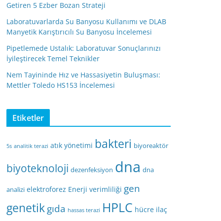
Getiren 5 Ezber Bozan Strateji
Laboratuvarlarda Su Banyosu Kullanımı ve DLAB
Manyetik Karıştırıcılı Su Banyosu İncelemesi
Pipetlemede Ustalık: Laboratuvar Sonuçlarınızı
İyileştirecek Temel Teknikler
Nem Tayininde Hız ve Hassasiyetin Buluşması:
Mettler Toledo HS153 İncelemesi
Etiketler
bakteri
atık yönetimi
biyoreaktör
5s
analitik terazi
dna
biyoteknoloji
dezenfeksiyon
dna
gen
elektroforez
Enerji verimliliği
analizi
HPLC
genetik
gıda
hücre
ilaç
hassas terazi