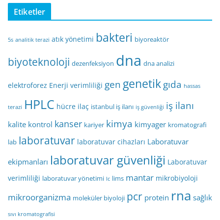
Etiketler
bakteri
atık yönetimi
biyoreaktör
5s
analitik terazi
dna
biyoteknoloji
dezenfeksiyon
dna analizi
genetik
gen
gıda
elektroforez
Enerji verimliliği
hassas
HPLC
iş ilanı
hücre
ilaç
istanbul iş ilanı
terazi
iş güvenliği
kimya
kanser
kalite kontrol
kimyager
kariyer
kromatografi
laboratuvar
Laboratuvar
laboratuvar cihazları
lab
laboratuvar güvenliği
ekipmanları
Laboratuvar
mantar
verimliliği
mikrobiyoloji
laboratuvar yönetimi
lims
lc
rna
pcr
mikroorganizma
protein
sağlık
moleküler biyoloji
sıvı kromatografisi