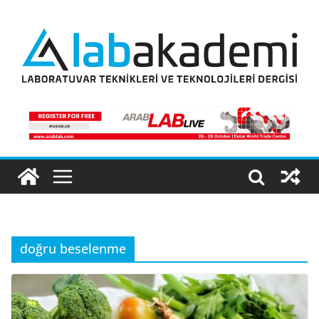
Skip
to
content
doğru beselenme