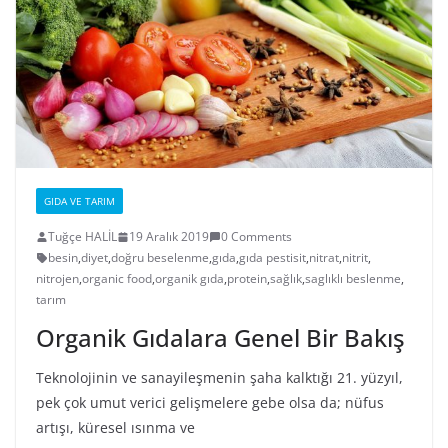
GIDA VE TARIM
Tuğçe HALİL
19 Aralık 2019
0 Comments
besin
,
diyet
,
doğru beselenme
,
gıda
,
gıda pestisit
,
nitrat
,
nitrit
,
nitrojen
,
organic food
,
organik gıda
,
protein
,
sağlık
,
saglıklı beslenme
,
tarım
Organik Gıdalara Genel Bir Bakış
Teknolojinin ve sanayileşmenin şaha kalktığı 21. yüzyıl,
pek çok umut verici gelişmelere gebe olsa da; nüfus
artışı, küresel ısınma ve