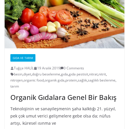
GIDA VE TARIM
Tuğçe HALİL
19 Aralık 2019
0 Comments
besin
,
diyet
,
doğru beselenme
,
gıda
,
gıda pestisit
,
nitrat
,
nitrit
,
nitrojen
,
organic food
,
organik gıda
,
protein
,
sağlık
,
saglıklı beslenme
,
tarım
Organik Gıdalara Genel Bir Bakış
Teknolojinin ve sanayileşmenin şaha kalktığı 21. yüzyıl,
pek çok umut verici gelişmelere gebe olsa da; nüfus
artışı, küresel ısınma ve