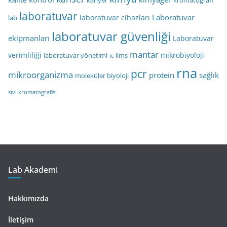
kariyer
kromatografi
laboratuvar
Laboratuvar
laboratuvar cihazları
lab
laboratuvar güvenliği
ekipmanları
Laboratuvar
mantar
verimliliği
mikrobiyoloji
laboratuvar yönetimi
lims
lc
rna
pcr
mikroorganizma
protein
sağlık
moleküler biyoloji
sıvı kromatografisi
Lab Akademi
Hakkımızda
İletişim