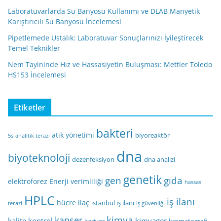
Laboratuvarlarda Su Banyosu Kullanımı ve DLAB Manyetik
Karıştırıcılı Su Banyosu İncelemesi
Pipetlemede Ustalık: Laboratuvar Sonuçlarınızı İyileştirecek
Temel Teknikler
Nem Tayininde Hız ve Hassasiyetin Buluşması: Mettler Toledo
HS153 İncelemesi
Etiketler
bakteri
atık yönetimi
biyoreaktör
5s
analitik terazi
dna
biyoteknoloji
dezenfeksiyon
dna analizi
genetik
gen
gıda
elektroforez
Enerji verimliliği
hassas
HPLC
iş ilanı
hücre
ilaç
istanbul iş ilanı
terazi
iş güvenliği
kimya
kanser
kalite kontrol
kimyager