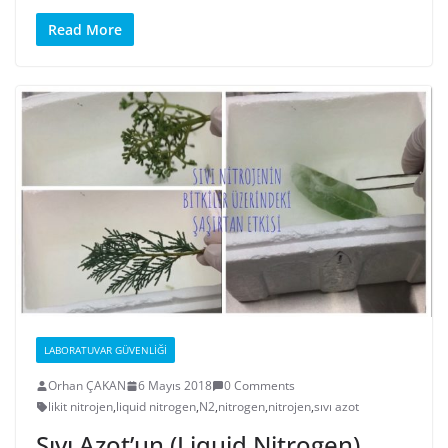
Read More
LABORATUVAR GÜVENLIĞI
Orhan ÇAKAN
6 Mayıs 2018
0 Comments
likit nitrojen
,
liquid nitrogen
,
N2
,
nitrogen
,
nitrojen
,
sıvı azot
Sıvı Azot’un (Liquid Nitrogen)