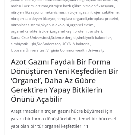
mahsul verimi artırma
,
nitrojen bazlı gübre
,
nitrojen fiksasyonu
,
nitrojen fiksasyonu mekanizması
,
nitrojen gazı
,
nitrojen sabitleme
,
nitrojen sabitleyen ökaryot
,
nitroplast organeli
,
nitroplast proteini
,
nitroplast sistemi
,
okyanus ekolojisi
,
organel evrimi
,
organel karakteristikleri
,
organel keşfi
,
protein transferi
,
Santa Cruz Üniversitesi
,
Science dergisi
,
simbiyotik bakteriler
,
simbiyotik ilişki
,
Siv Andersson
,
UCYN-A bakterisi
,
Uppsala Üniversitesi
,
Virginia Commonwealth University
Azot Gazını Faydalı Bir Forma
Dönüştüren Yeni Keşfedilen Bir
‘Organel’, Daha Az Gübre
Gerektiren Yapay Bitkilerin
Önünü Açabilir
Araştırmacılar nitrojen gazını hücre büyümesi için
yararlı bir forma dönüştürebilen, temel bir hücresel
yapı olan bir tür organel keşfettiler. 11