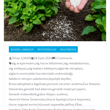
BILIMSEL HABERLER
BIYOTEKNOLOJI
MULTIMEDYA
Orhan ÇAKAN
28 Eylül 2024
0 Comments
alg araştırmaları
,
alg hücre bölünmesi
,
alg metabolizması
,
alg simbiyozu
,
alg-bakteri etkileşimi
,
alglerde nitroplast
,
alglerin evrimi
,
bitki hücreleri
,
bitki mühendisliği
,
bitkilerin nitrojen sabitlemesi
,
biyolojik keşifler
,
Braarudosphaera bigelowii
,
çevresel zararları azaltma
,
Eva Nowack
,
fotosentez
,
genetik kod aktarımı
,
genetik materyal yapımı
,
Genetik mühendislik
,
gübre ihtiyacı azaltma
,
Heinrich Heine Üniversitesi
,
Hücre biyolojisi
,
hücre büyümesi
,
hücre organel evrimi
,
hücresel organeller
,
Jeffrey Elhai
,
Jonathan Zehr
,
Kochi Üniversitesi
,
Kyoko Hagino
,
mahsul tasarımı
,