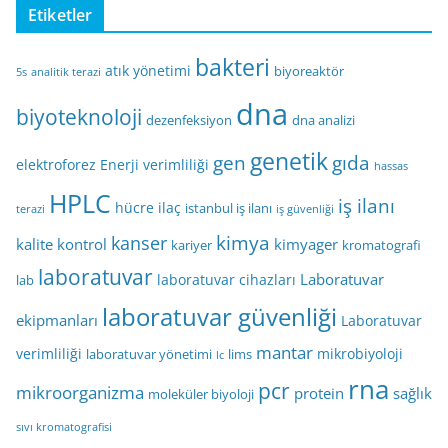
Etiketler
bakteri
atık yönetimi
biyoreaktör
5s
analitik terazi
dna
biyoteknoloji
dezenfeksiyon
dna analizi
genetik
gen
gıda
elektroforez
Enerji verimliliği
hassas
HPLC
iş ilanı
hücre
ilaç
istanbul iş ilanı
terazi
iş güvenliği
kimya
kanser
kalite kontrol
kimyager
kariyer
kromatografi
laboratuvar
Laboratuvar
laboratuvar cihazları
lab
laboratuvar güvenliği
ekipmanları
Laboratuvar
mantar
verimliliği
mikrobiyoloji
laboratuvar yönetimi
lims
lc
rna
pcr
mikroorganizma
protein
sağlık
moleküler biyoloji
sıvı kromatografisi