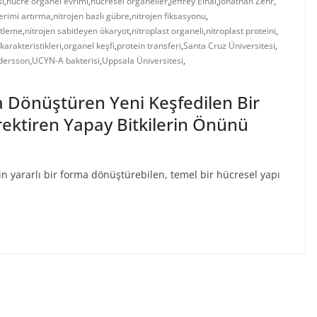
i
,
hücre organel evrimi
,
hücresel organeller
,
Jeffrey Elhai
,
Jonathan Zehr
,
erimi artırma
,
nitrojen bazlı gübre
,
nitrojen fiksasyonu
,
itleme
,
nitrojen sabitleyen ökaryot
,
nitroplast organeli
,
nitroplast proteini
,
karakteristikleri
,
organel keşfi
,
protein transferi
,
Santa Cruz Üniversitesi
,
dersson
,
UCYN-A bakterisi
,
Uppsala Üniversitesi
,
a Dönüştüren Yeni Keşfedilen Bir
rektiren Yapay Bitkilerin Önünü
in yararlı bir forma dönüştürebilen, temel bir hücresel yapı