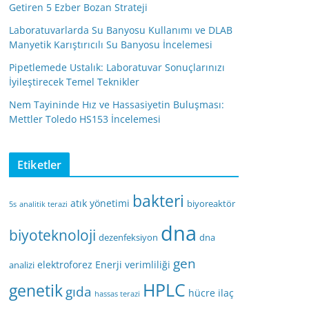
Getiren 5 Ezber Bozan Strateji
Laboratuvarlarda Su Banyosu Kullanımı ve DLAB
Manyetik Karıştırıcılı Su Banyosu İncelemesi
Pipetlemede Ustalık: Laboratuvar Sonuçlarınızı
İyileştirecek Temel Teknikler
Nem Tayininde Hız ve Hassasiyetin Buluşması:
Mettler Toledo HS153 İncelemesi
Etiketler
bakteri
atık yönetimi
biyoreaktör
5s
analitik terazi
dna
biyoteknoloji
dezenfeksiyon
dna
gen
elektroforez
Enerji verimliliği
analizi
HPLC
genetik
gıda
hücre
ilaç
hassas terazi