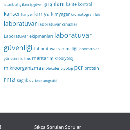
iş ilanı
kalite kontrol
istanbul iş ilanı
iş güvenliği
kimya
kanser
kimyager
kariyer
kromatografi
lab
laboratuvar
laboratuvar cihazları
laboratuvar
Laboratuvar ekipmanları
güvenliği
Laboratuvar verimliliği
laboratuvar
mantar
mikrobiyoloji
yönetimi
lims
lc
pcr
mikroorganizma
protein
moleküler biyoloji
rna
sağlık
sıvı kromatografisi
!
Sıkça Sorulan Sorular