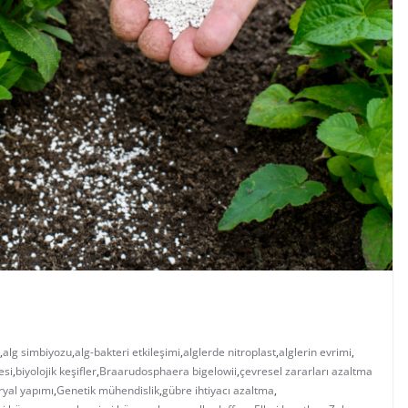
,
alg simbiyozu
,
alg-bakteri etkileşimi
,
alglerde nitroplast
,
alglerin evrimi
,
esi
,
biyolojik keşifler
,
Braarudosphaera bigelowii
,
çevresel zararları azaltma
ryal yapımı
,
Genetik mühendislik
,
gübre ihtiyacı azaltma
,