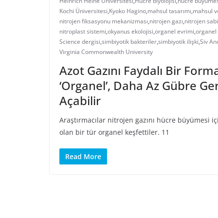
Heinrich Heine Üniversitesi
,
Hücre biyolojisi
,
hücre büyümes
Kochi Üniversitesi
,
Kyoko Hagino
,
mahsul tasarımı
,
mahsul v
nitrojen fiksasyonu mekanizması
,
nitrojen gazı
,
nitrojen sab
nitroplast sistemi
,
okyanus ekolojisi
,
organel evrimi
,
organel 
Science dergisi
,
simbiyotik bakteriler
,
simbiyotik ilişki
,
Siv An
Virginia Commonwealth University
Azot Gazını Faydalı Bir Form
‘Organel’, Daha Az Gübre Ge
Açabilir
Araştırmacılar nitrojen gazını hücre büyümesi iç
olan bir tür organel keşfettiler. 11
Read More