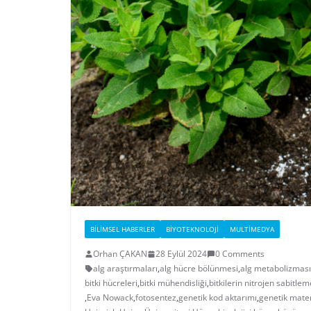
BILIMSEL HABERLER
BIYOTEKNOLOJI
MULTIMEDYA
Orhan ÇAKAN
28 Eylül 2024
0 Comments
alg araştırmaları
,
alg hücre bölünmesi
,
alg metabolizması
bitki hücreleri
,
bitki mühendisliği
,
bitkilerin nitrojen sabitlem
,
Eva Nowack
,
fotosentez
,
genetik kod aktarımı
,
genetik mate