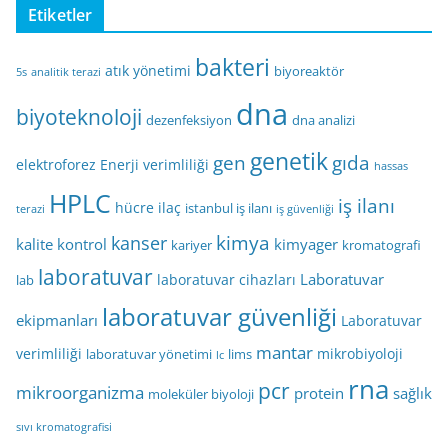
Etiketler
bakteri
atık yönetimi
biyoreaktör
5s
analitik terazi
dna
biyoteknoloji
dezenfeksiyon
dna analizi
genetik
gen
gıda
elektroforez
Enerji verimliliği
hassas
HPLC
iş ilanı
hücre
ilaç
istanbul iş ilanı
terazi
iş güvenliği
kimya
kanser
kalite kontrol
kimyager
kariyer
kromatografi
laboratuvar
Laboratuvar
laboratuvar cihazları
lab
laboratuvar güvenliği
ekipmanları
Laboratuvar
mantar
verimliliği
mikrobiyoloji
laboratuvar yönetimi
lims
lc
rna
pcr
mikroorganizma
protein
sağlık
moleküler biyoloji
sıvı kromatografisi