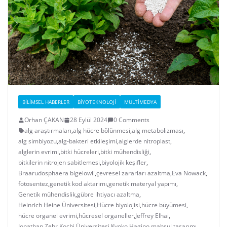
BILIMSEL HABERLER
BIYOTEKNOLOJI
MULTIMEDYA
Orhan ÇAKAN
28 Eylül 2024
0 Comments
alg araştırmaları
,
alg hücre bölünmesi
,
alg metabolizması
,
alg simbiyozu
,
alg-bakteri etkileşimi
,
alglerde nitroplast
,
alglerin evrimi
,
bitki hücreleri
,
bitki mühendisliği
,
bitkilerin nitrojen sabitlemesi
,
biyolojik keşifler
,
Braarudosphaera bigelowii
,
çevresel zararları azaltma
,
Eva Nowack
,
fotosentez
,
genetik kod aktarımı
,
genetik materyal yapımı
,
Genetik mühendislik
,
gübre ihtiyacı azaltma
,
Heinrich Heine Üniversitesi
,
Hücre biyolojisi
,
hücre büyümesi
,
hücre organel evrimi
,
hücresel organeller
,
Jeffrey Elhai
,
Jonathan Zehr
,
Kochi Üniversitesi
,
Kyoko Hagino
,
mahsul tasarımı
,