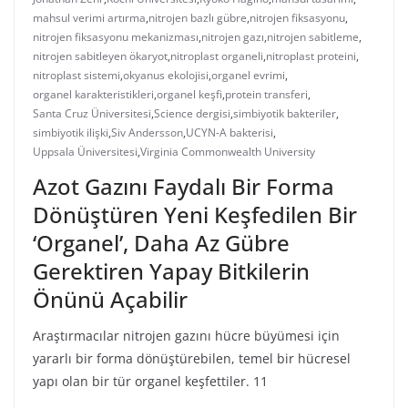
mahsul verimi artırma
,
nitrojen bazlı gübre
,
nitrojen fiksasyonu
,
nitrojen fiksasyonu mekanizması
,
nitrojen gazı
,
nitrojen sabitleme
,
nitrojen sabitleyen ökaryot
,
nitroplast organeli
,
nitroplast proteini
,
nitroplast sistemi
,
okyanus ekolojisi
,
organel evrimi
,
organel karakteristikleri
,
organel keşfi
,
protein transferi
,
Santa Cruz Üniversitesi
,
Science dergisi
,
simbiyotik bakteriler
,
simbiyotik ilişki
,
Siv Andersson
,
UCYN-A bakterisi
,
Uppsala Üniversitesi
,
Virginia Commonwealth University
Azot Gazını Faydalı Bir Forma
Dönüştüren Yeni Keşfedilen Bir
‘Organel’, Daha Az Gübre
Gerektiren Yapay Bitkilerin
Önünü Açabilir
Araştırmacılar nitrojen gazını hücre büyümesi için
yararlı bir forma dönüştürebilen, temel bir hücresel
yapı olan bir tür organel keşfettiler. 11