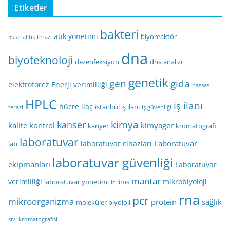
Etiketler
bakteri
atık yönetimi
biyoreaktör
5s
analitik terazi
dna
biyoteknoloji
dezenfeksiyon
dna analizi
genetik
gen
gıda
elektroforez
Enerji verimliliği
hassas
HPLC
iş ilanı
hücre
ilaç
istanbul iş ilanı
terazi
iş güvenliği
kimya
kanser
kalite kontrol
kimyager
kariyer
kromatografi
laboratuvar
Laboratuvar
laboratuvar cihazları
lab
laboratuvar güvenliği
ekipmanları
Laboratuvar
mantar
verimliliği
mikrobiyoloji
laboratuvar yönetimi
lims
lc
rna
pcr
mikroorganizma
protein
sağlık
moleküler biyoloji
sıvı kromatografisi