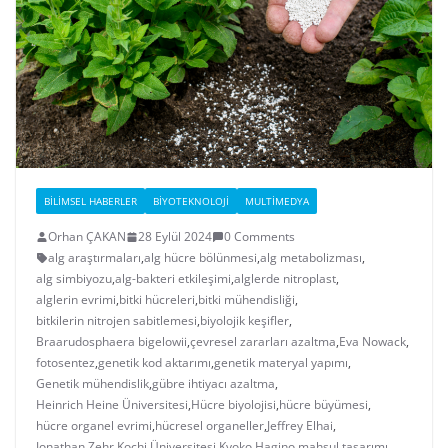
BILIMSEL HABERLER
BIYOTEKNOLOJI
MULTIMEDYA
Orhan ÇAKAN
28 Eylül 2024
0 Comments
alg araştırmaları
,
alg hücre bölünmesi
,
alg metabolizması
,
alg simbiyozu
,
alg-bakteri etkileşimi
,
alglerde nitroplast
,
alglerin evrimi
,
bitki hücreleri
,
bitki mühendisliği
,
bitkilerin nitrojen sabitlemesi
,
biyolojik keşifler
,
Braarudosphaera bigelowii
,
çevresel zararları azaltma
,
Eva Nowack
,
fotosentez
,
genetik kod aktarımı
,
genetik materyal yapımı
,
Genetik mühendislik
,
gübre ihtiyacı azaltma
,
Heinrich Heine Üniversitesi
,
Hücre biyolojisi
,
hücre büyümesi
,
hücre organel evrimi
,
hücresel organeller
,
Jeffrey Elhai
,
Jonathan Zehr
,
Kochi Üniversitesi
,
Kyoko Hagino
,
mahsul tasarımı
,