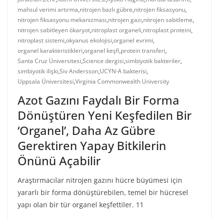
mahsul verimi artırma
,
nitrojen bazlı gübre
,
nitrojen fiksasyonu
,
nitrojen fiksasyonu mekanizması
,
nitrojen gazı
,
nitrojen sabitleme
,
nitrojen sabitleyen ökaryot
,
nitroplast organeli
,
nitroplast proteini
,
nitroplast sistemi
,
okyanus ekolojisi
,
organel evrimi
,
organel karakteristikleri
,
organel keşfi
,
protein transferi
,
Santa Cruz Üniversitesi
,
Science dergisi
,
simbiyotik bakteriler
,
simbiyotik ilişki
,
Siv Andersson
,
UCYN-A bakterisi
,
Uppsala Üniversitesi
,
Virginia Commonwealth University
Azot Gazını Faydalı Bir Forma
Dönüştüren Yeni Keşfedilen Bir
‘Organel’, Daha Az Gübre
Gerektiren Yapay Bitkilerin
Önünü Açabilir
Araştırmacılar nitrojen gazını hücre büyümesi için
yararlı bir forma dönüştürebilen, temel bir hücresel
yapı olan bir tür organel keşfettiler. 11