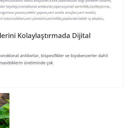
neyimi
,
kullanıcı dostu arayüzler
,
KVKK
,
laboratuvar bilgi yönetim sistemi
,
ler biyoloji
,
monoklonal antikorlar
,
operasyonel verimlilik
,
özelleştirme
,
 sigortası yasası
,
vektör yapımı
,
veri analiz araçları
,
veri analizi
,
ri tutarsızlıkları
,
veri yönetimi
,
verimlilik
,
yapılandırılabilir iş akışları
,
erini Kolaylaştırmada Dijital
monoklonal antikorlar, bispesifikler ve biyobenzerler dahil
masötiklerin üretiminde çok