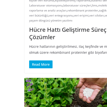
kişisel veri koruma
,
kişiselleştirilmiş raporlama
,
kullanıcı de
Laboratuvar otomasyonu
,
laboratuvar süreçleri
,
lims
,
molekü
raporlama ve analiz araçları
,
rekombinant proteinler
,
sağlık
veri bütünlüğü
,
veri entegrasyonu
,
veri erişimi
,
veri siloları
,
ve
yaşam döngüsü yönetim yazılımı
Hücre Hattı Geliştirme Süreçl
Çözümler
Hücre hatlarının geliştirilmesi, ilaç keşfinde ve 
olmak üzere rekombinant proteinler gibi biyofar
Read More