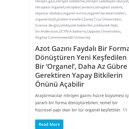
nitrojen gazı
,
nitrojen sabitleme
,
nitrojen sabitleyen ökaryot
nitroplast organeli
,
nitroplast proteini
,
nitroplast sistemi
,
okyanus ekolojisi
,
organel evrimi
,
organel karakteristikleri
,
organel keşfi
,
protein transferi
,
Santa Cruz Üniversitesi
,
Science dergisi
,
simbiyotik bakteriler
,
simbiyotik ilişki
,
Siv Andersson
,
UCYN-A bakterisi
,
Uppsala Üniversitesi
,
Virginia Commonwealth University
Azot Gazını Faydalı Bir Form
Dönüştüren Yeni Keşfedilen
Bir ‘Organel’, Daha Az Gübre
Gerektiren Yapay Bitkilerin
Önünü Açabilir
Araştırmacılar nitrojen gazını hücre büyümesi iç
yararlı bir forma dönüştürebilen, temel bir
hücresel yapı olan bir tür organel keşfettiler. 11
Read More