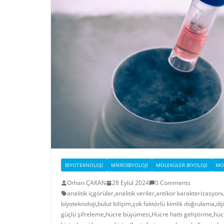
BIYOTEKNOLOJI
MIKROBIYOLOJI
MOLEKÜLER BIYOLOJI
MOL
Orhan ÇAKAN
28 Eylül 2024
0 Comments
analitik içgörüler
,
analitik veriler
,
antikor karakterizasyon
biyoteknoloji
,
bulut bilişim
,
çok faktörlü kimlik doğrulama
,
dij
güçlü şifreleme
,
hücre büyümesi
,
Hücre hattı geliştirme
,
hüc