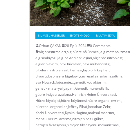
BILIMSEL HABERLER
BIYOTEKNOLOJI
MULTIMEDYA
Orhan ÇAKAN
28 Eylül 2024
0 Comments
alg araştırmaları
,
alg hücre bölünmesi
,
alg metabolizması
alg simbiyozu
,
alg-bakteri etkileşimi
,
alglerde nitroplast
,
alglerin evrimi
,
bitki hücreleri
,
bitki mühendisliği
,
bitkilerin nitrojen sabitlemesi
,
biyolojik keşifler
,
Braarudosphaera bigelowii
,
çevresel zararları azaltma
,
Eva Nowack
,
fotosentez
,
genetik kod aktarımı
,
genetik materyal yapımı
,
Genetik mühendislik
,
gübre ihtiyacı azaltma
,
Heinrich Heine Üniversitesi
,
Hücre biyolojisi
,
hücre büyümesi
,
hücre organel evrimi
,
hücresel organeller
,
Jeffrey Elhai
,
Jonathan Zehr
,
Kochi Üniversitesi
,
Kyoko Hagino
,
mahsul tasarımı
,
mahsul verimi artırma
,
nitrojen bazlı gübre
,
nitrojen fiksasyonu
,
nitrojen fiksasyonu mekanizması
,