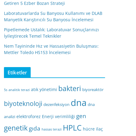
Getiren 5 Ezber Bozan Strateji
Laboratuvarlarda Su Banyosu Kullanımı ve DLAB
Manyetik Karıştırıcılı Su Banyosu İncelemesi
Pipetlemede Ustalık: Laboratuvar Sonuçlarınızı
İyileştirecek Temel Teknikler
Nem Tayininde Hız ve Hassasiyetin Buluşması:
Mettler Toledo HS153 İncelemesi
Etiketler
bakteri
atık yönetimi
biyoreaktör
5s
analitik terazi
dna
biyoteknoloji
dezenfeksiyon
dna
gen
elektroforez
Enerji verimliliği
analizi
HPLC
genetik
gıda
hücre
ilaç
hassas terazi