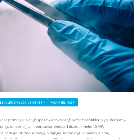
EKÜLER BIYOLOJI VE GENETIK
YAŞAM BILIMLERI
u
,
araştırma grupları
,
bispesifik antikorlar
,
Biyofarmasötikler
,
biyoinformatik
,
ital çözümler
,
dijital laboratuvar
,
endüstri düzenlemeleri
,
GMP
,
re hattı geliştirme süreci
,
iş birliği
,
iyi üretim uygulamaları
,
izleme
,