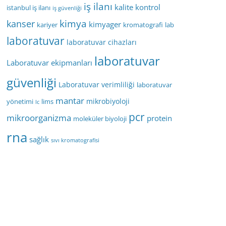
iş ilanı
kalite kontrol
istanbul iş ilanı
iş güvenliği
kimya
kanser
kimyager
kariyer
kromatografi
lab
laboratuvar
laboratuvar cihazları
laboratuvar
Laboratuvar ekipmanları
güvenliği
Laboratuvar verimliliği
laboratuvar
mantar
mikrobiyoloji
yönetimi
lims
lc
pcr
mikroorganizma
protein
moleküler biyoloji
rna
sağlık
sıvı kromatografisi