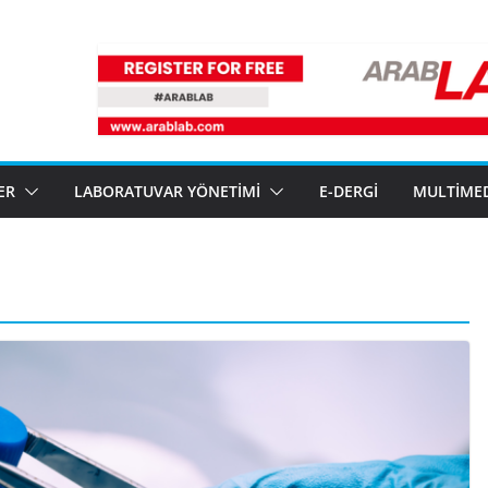
ER
LABORATUVAR YÖNETIMI
E-DERGI
MULTIME