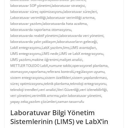
laboratuvar SOP yönetimi
,
laboratuvar stratejisi
,
laboratuvar süreç optimizasyonu
,
laboratuvar süreçleri
,
Laboratuvar verimliliği
,
laboratuvar verimliliği artırma
,
laboratuvar yazılımı
,
laboratuvarda hata azaltma
,
laboratuvarda raporlama otomasyonu
,
laboratuvarda reaktif yönetimi
,
laboratuvarda veri yönetimi
,
laboratuvarda yalın yaklaşım
,
laboratuvarların geleceği
,
LabX entegrasyonu
,
LabX yazılımı
,
lims
,
LIMS avantajları
,
LIMS entegrasyonu
,
LIMS nedir
,
LIMS ve LabX entegrasyonu
,
LIMS yazılımı
,
makine öğrenimi
,
maliyet analizi
,
METTLER TOLEDO LabX
,
numune takibi
,
operasyonel planlama
,
otomasyon
,
raporlama
,
referans kontrolü
,
regülasyon uyumu
,
sistem entegrasyonu
,
sistem özellikleri
,
sistem yapılandırması
,
süreç optimizasyonu
,
teknik planlama
,
teknoloji entegrasyonu
,
teknoloji trendleri
,
veri analizi
,
Veri Güvenliği
,
veri izlenebilirliği
,
veri yönetimi
,
verimlilik artırma
,
yalın laboratuvar yönetimi
,
yapay zeka
,
yazılım çözümleri
,
zaman tasarrufu
Laboratuvar Bilgi Yönetim
Sistemlerinin (LIMS) ve LabX’in