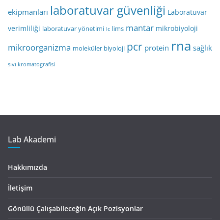
laboratuvar güvenliği
ekipmanları
Laboratuvar
mantar
verimliliği
mikrobiyoloji
laboratuvar yönetimi
lims
lc
rna
pcr
mikroorganizma
protein
sağlık
moleküler biyoloji
sıvı kromatografisi
Lab Akademi
Hakkımızda
İletişim
Gönüllü Çalışabileceğin Açık Pozisyonlar