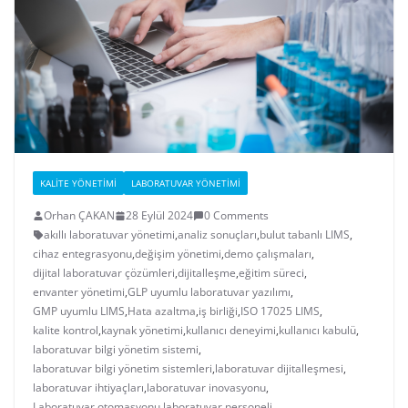
KALITE YÖNETIMI
LABORATUVAR YÖNETIMI
Orhan ÇAKAN
28 Eylül 2024
0 Comments
akıllı laboratuvar yönetimi
,
analiz sonuçları
,
bulut tabanlı LIMS
,
cihaz entegrasyonu
,
değişim yönetimi
,
demo çalışmaları
,
dijital laboratuvar çözümleri
,
dijitalleşme
,
eğitim süreci
,
envanter yönetimi
,
GLP uyumlu laboratuvar yazılımı
,
GMP uyumlu LIMS
,
Hata azaltma
,
iş birliği
,
ISO 17025 LIMS
,
kalite kontrol
,
kaynak yönetimi
,
kullanıcı deneyimi
,
kullanıcı kabulü
,
laboratuvar bilgi yönetim sistemi
,
laboratuvar bilgi yönetim sistemleri
,
laboratuvar dijitalleşmesi
,
laboratuvar ihtiyaçları
,
laboratuvar inovasyonu
,
Laboratuvar otomasyonu
,
laboratuvar personeli
,