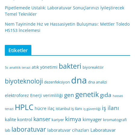
Pipetlemede Ustalık: Laboratuvar Sonuçlarınızı İyileştirecek
Temel Teknikler
Nem Tayininde Hız ve Hassasiyetin Buluşması: Mettler Toledo
HS153 İncelemesi
Etiketler
bakteri
atık yönetimi
biyoreaktör
5s
analitik terazi
dna
biyoteknoloji
dezenfeksiyon
dna analizi
genetik
gen
gıda
elektroforez
Enerji verimliliği
hassas
HPLC
iş ilanı
hücre
ilaç
istanbul iş ilanı
terazi
iş güvenliği
kimya
kanser
kalite kontrol
kimyager
kariyer
kromatografi
laboratuvar
Laboratuvar
laboratuvar cihazları
lab