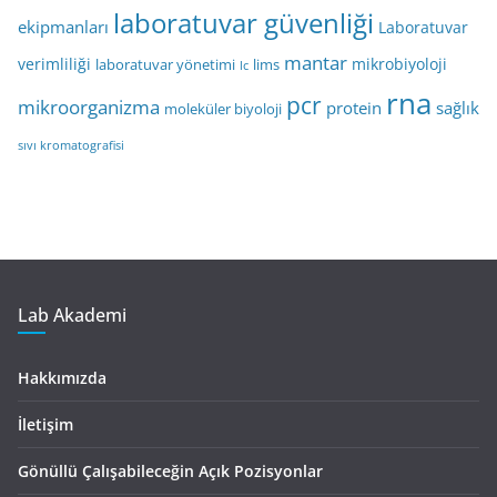
laboratuvar güvenliği
ekipmanları
Laboratuvar
mantar
verimliliği
mikrobiyoloji
laboratuvar yönetimi
lims
lc
rna
pcr
mikroorganizma
protein
sağlık
moleküler biyoloji
sıvı kromatografisi
Lab Akademi
Hakkımızda
İletişim
Gönüllü Çalışabileceğin Açık Pozisyonlar