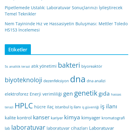
Pipetlemede Ustalık: Laboratuvar Sonuçlarınızı İyileştirecek
Temel Teknikler
Nem Tayininde Hız ve Hassasiyetin Buluşması: Mettler Toledo
HS153 İncelemesi
Etiketler
bakteri
atık yönetimi
biyoreaktör
5s
analitik terazi
dna
biyoteknoloji
dezenfeksiyon
dna analizi
genetik
gen
gıda
elektroforez
Enerji verimliliği
hassas
HPLC
iş ilanı
hücre
ilaç
istanbul iş ilanı
terazi
iş güvenliği
kimya
kanser
kalite kontrol
kimyager
kariyer
kromatografi
laboratuvar
Laboratuvar
laboratuvar cihazları
lab