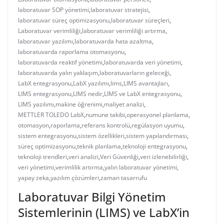
laboratuvar SOP yönetimi
,
laboratuvar stratejisi
,
laboratuvar süreç optimizasyonu
,
laboratuvar süreçleri
,
Laboratuvar verimliliği
,
laboratuvar verimliliği artırma
,
laboratuvar yazılımı
,
laboratuvarda hata azaltma
,
laboratuvarda raporlama otomasyonu
,
laboratuvarda reaktif yönetimi
,
laboratuvarda veri yönetimi
,
laboratuvarda yalın yaklaşım
,
laboratuvarların geleceği
,
LabX entegrasyonu
,
LabX yazılımı
,
lims
,
LIMS avantajları
,
LIMS entegrasyonu
,
LIMS nedir
,
LIMS ve LabX entegrasyonu
,
LIMS yazılımı
,
makine öğrenimi
,
maliyet analizi
,
METTLER TOLEDO LabX
,
numune takibi
,
operasyonel planlama
,
otomasyon
,
raporlama
,
referans kontrolü
,
regülasyon uyumu
,
sistem entegrasyonu
,
sistem özellikleri
,
sistem yapılandırması
,
süreç optimizasyonu
,
teknik planlama
,
teknoloji entegrasyonu
,
teknoloji trendleri
,
veri analizi
,
Veri Güvenliği
,
veri izlenebilirliği
,
veri yönetimi
,
verimlilik artırma
,
yalın laboratuvar yönetimi
,
yapay zeka
,
yazılım çözümleri
,
zaman tasarrufu
Laboratuvar Bilgi Yönetim
Sistemlerinin (LIMS) ve LabX’in