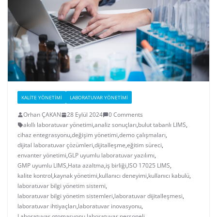
KALITE YÖNETIMI
LABORATUVAR YÖNETIMI
Orhan ÇAKAN
28 Eylül 2024
0 Comments
akıllı laboratuvar yönetimi
,
analiz sonuçları
,
bulut tabanlı LIMS
,
cihaz entegrasyonu
,
değişim yönetimi
,
demo çalışmaları
,
dijital laboratuvar çözümleri
,
dijitalleşme
,
eğitim süreci
,
envanter yönetimi
,
GLP uyumlu laboratuvar yazılımı
,
GMP uyumlu LIMS
,
Hata azaltma
,
iş birliği
,
ISO 17025 LIMS
,
kalite kontrol
,
kaynak yönetimi
,
kullanıcı deneyimi
,
kullanıcı kabulü
,
laboratuvar bilgi yönetim sistemi
,
laboratuvar bilgi yönetim sistemleri
,
laboratuvar dijitalleşmesi
,
laboratuvar ihtiyaçları
,
laboratuvar inovasyonu
,
Laboratuvar otomasyonu
,
laboratuvar personeli
,