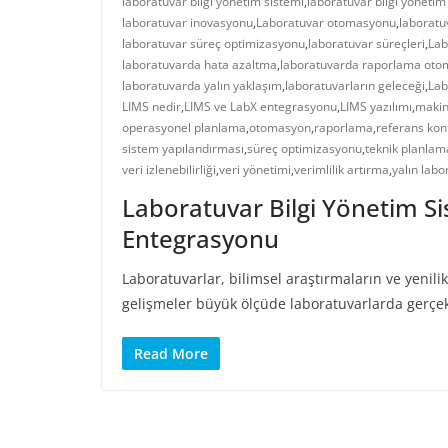
laboratuvar bilgi yönetim sistemi
,
laboratuvar bilgi yönetim
laboratuvar inovasyonu
,
Laboratuvar otomasyonu
,
laboratu
laboratuvar süreç optimizasyonu
,
laboratuvar süreçleri
,
Lab
laboratuvarda hata azaltma
,
laboratuvarda raporlama ot
laboratuvarda yalın yaklaşım
,
laboratuvarların geleceği
,
Lab
LIMS nedir
,
LIMS ve LabX entegrasyonu
,
LIMS yazılımı
,
makin
operasyonel planlama
,
otomasyon
,
raporlama
,
referans kon
sistem yapılandırması
,
süreç optimizasyonu
,
teknik planlam
veri izlenebilirliği
,
veri yönetimi
,
verimlilik artırma
,
yalın labo
Laboratuvar Bilgi Yönetim Si
Entegrasyonu
Laboratuvarlar, bilimsel araştırmaların ve yenilik
gelişmeler büyük ölçüde laboratuvarlarda gerçek
Read More