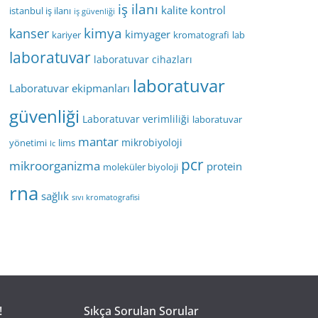
iş ilanı
kalite kontrol
istanbul iş ilanı
iş güvenliği
kimya
kanser
kimyager
kariyer
kromatografi
lab
laboratuvar
laboratuvar cihazları
laboratuvar
Laboratuvar ekipmanları
güvenliği
Laboratuvar verimliliği
laboratuvar
mantar
mikrobiyoloji
yönetimi
lims
lc
pcr
mikroorganizma
protein
moleküler biyoloji
rna
sağlık
sıvı kromatografisi
!
Sıkça Sorulan Sorular