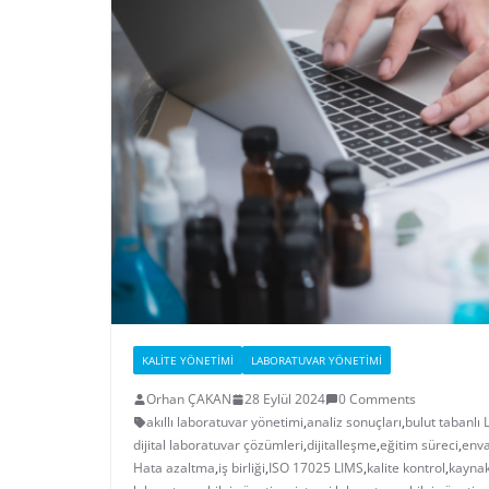
KALITE YÖNETIMI
LABORATUVAR YÖNETIMI
Orhan ÇAKAN
28 Eylül 2024
0 Comments
akıllı laboratuvar yönetimi
,
analiz sonuçları
,
bulut tabanlı 
dijital laboratuvar çözümleri
,
dijitalleşme
,
eğitim süreci
,
enva
Hata azaltma
,
iş birliği
,
ISO 17025 LIMS
,
kalite kontrol
,
kaynak