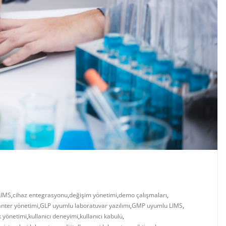
LIMS
,
cihaz entegrasyonu
,
değişim yönetimi
,
demo çalışmaları
,
nter yönetimi
,
GLP uyumlu laboratuvar yazılımı
,
GMP uyumlu LIMS
,
 yönetimi
,
kullanıcı deneyimi
,
kullanıcı kabulü
,