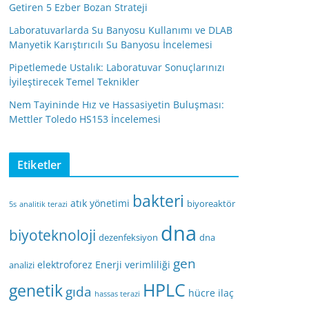
Getiren 5 Ezber Bozan Strateji
Laboratuvarlarda Su Banyosu Kullanımı ve DLAB
Manyetik Karıştırıcılı Su Banyosu İncelemesi
Pipetlemede Ustalık: Laboratuvar Sonuçlarınızı
İyileştirecek Temel Teknikler
Nem Tayininde Hız ve Hassasiyetin Buluşması:
Mettler Toledo HS153 İncelemesi
Etiketler
bakteri
atık yönetimi
biyoreaktör
5s
analitik terazi
dna
biyoteknoloji
dezenfeksiyon
dna
gen
elektroforez
Enerji verimliliği
analizi
HPLC
genetik
gıda
hücre
ilaç
hassas terazi