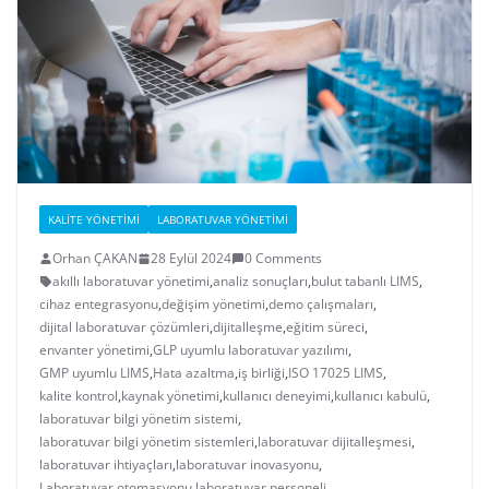
KALITE YÖNETIMI
LABORATUVAR YÖNETIMI
Orhan ÇAKAN
28 Eylül 2024
0 Comments
akıllı laboratuvar yönetimi
,
analiz sonuçları
,
bulut tabanlı LIMS
,
cihaz entegrasyonu
,
değişim yönetimi
,
demo çalışmaları
,
dijital laboratuvar çözümleri
,
dijitalleşme
,
eğitim süreci
,
envanter yönetimi
,
GLP uyumlu laboratuvar yazılımı
,
GMP uyumlu LIMS
,
Hata azaltma
,
iş birliği
,
ISO 17025 LIMS
,
kalite kontrol
,
kaynak yönetimi
,
kullanıcı deneyimi
,
kullanıcı kabulü
,
laboratuvar bilgi yönetim sistemi
,
laboratuvar bilgi yönetim sistemleri
,
laboratuvar dijitalleşmesi
,
laboratuvar ihtiyaçları
,
laboratuvar inovasyonu
,
Laboratuvar otomasyonu
,
laboratuvar personeli
,