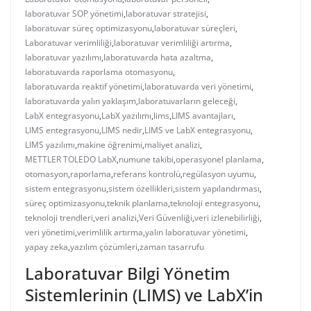
laboratuvar SOP yönetimi
,
laboratuvar stratejisi
,
laboratuvar süreç optimizasyonu
,
laboratuvar süreçleri
,
Laboratuvar verimliliği
,
laboratuvar verimliliği artırma
,
laboratuvar yazılımı
,
laboratuvarda hata azaltma
,
laboratuvarda raporlama otomasyonu
,
laboratuvarda reaktif yönetimi
,
laboratuvarda veri yönetimi
,
laboratuvarda yalın yaklaşım
,
laboratuvarların geleceği
,
LabX entegrasyonu
,
LabX yazılımı
,
lims
,
LIMS avantajları
,
LIMS entegrasyonu
,
LIMS nedir
,
LIMS ve LabX entegrasyonu
,
LIMS yazılımı
,
makine öğrenimi
,
maliyet analizi
,
METTLER TOLEDO LabX
,
numune takibi
,
operasyonel planlama
,
otomasyon
,
raporlama
,
referans kontrolü
,
regülasyon uyumu
,
sistem entegrasyonu
,
sistem özellikleri
,
sistem yapılandırması
,
süreç optimizasyonu
,
teknik planlama
,
teknoloji entegrasyonu
,
teknoloji trendleri
,
veri analizi
,
Veri Güvenliği
,
veri izlenebilirliği
,
veri yönetimi
,
verimlilik artırma
,
yalın laboratuvar yönetimi
,
yapay zeka
,
yazılım çözümleri
,
zaman tasarrufu
Laboratuvar Bilgi Yönetim
Sistemlerinin (LIMS) ve LabX’in