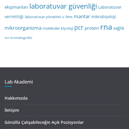
laboratuvar güvenliği
ekipmanları
Laboratuvar
mantar
verimliliği
mikrobiyoloji
laboratuvar yönetimi
lims
lc
rna
pcr
mikroorganizma
protein
sağlık
moleküler biyoloji
sıvı kromatografisi
Lab Akademi
Hakkımızda
İletişim
Gönüllü Çalışabileceğin Açık Pozisyonlar