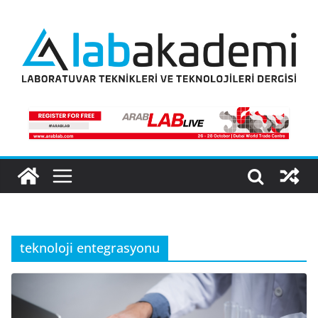
Skip
to
content
teknoloji entegrasyonu