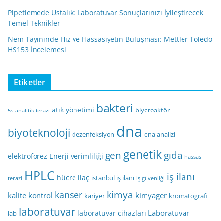
Pipetlemede Ustalık: Laboratuvar Sonuçlarınızı İyileştirecek
Temel Teknikler
Nem Tayininde Hız ve Hassasiyetin Buluşması: Mettler Toledo
HS153 İncelemesi
Etiketler
bakteri
atık yönetimi
biyoreaktör
5s
analitik terazi
dna
biyoteknoloji
dezenfeksiyon
dna analizi
genetik
gen
gıda
elektroforez
Enerji verimliliği
hassas
HPLC
iş ilanı
hücre
ilaç
istanbul iş ilanı
terazi
iş güvenliği
kimya
kanser
kalite kontrol
kimyager
kariyer
kromatografi
laboratuvar
Laboratuvar
laboratuvar cihazları
lab