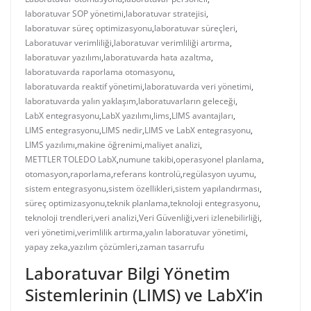
laboratuvar SOP yönetimi
,
laboratuvar stratejisi
,
laboratuvar süreç optimizasyonu
,
laboratuvar süreçleri
,
Laboratuvar verimliliği
,
laboratuvar verimliliği artırma
,
laboratuvar yazılımı
,
laboratuvarda hata azaltma
,
laboratuvarda raporlama otomasyonu
,
laboratuvarda reaktif yönetimi
,
laboratuvarda veri yönetimi
,
laboratuvarda yalın yaklaşım
,
laboratuvarların geleceği
,
LabX entegrasyonu
,
LabX yazılımı
,
lims
,
LIMS avantajları
,
LIMS entegrasyonu
,
LIMS nedir
,
LIMS ve LabX entegrasyonu
,
LIMS yazılımı
,
makine öğrenimi
,
maliyet analizi
,
METTLER TOLEDO LabX
,
numune takibi
,
operasyonel planlama
,
otomasyon
,
raporlama
,
referans kontrolü
,
regülasyon uyumu
,
sistem entegrasyonu
,
sistem özellikleri
,
sistem yapılandırması
,
süreç optimizasyonu
,
teknik planlama
,
teknoloji entegrasyonu
,
teknoloji trendleri
,
veri analizi
,
Veri Güvenliği
,
veri izlenebilirliği
,
veri yönetimi
,
verimlilik artırma
,
yalın laboratuvar yönetimi
,
yapay zeka
,
yazılım çözümleri
,
zaman tasarrufu
Laboratuvar Bilgi Yönetim
Sistemlerinin (LIMS) ve LabX’in