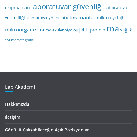
laboratuvar güvenliği
ekipmanları
Laboratuvar
mantar
verimliliği
mikrobiyoloji
laboratuvar yönetimi
lims
lc
rna
pcr
mikroorganizma
protein
sağlık
moleküler biyoloji
sıvı kromatografisi
Lab Akademi
Hakkımızda
İletişim
Gönüllü Çalışabileceğin Açık Pozisyonlar