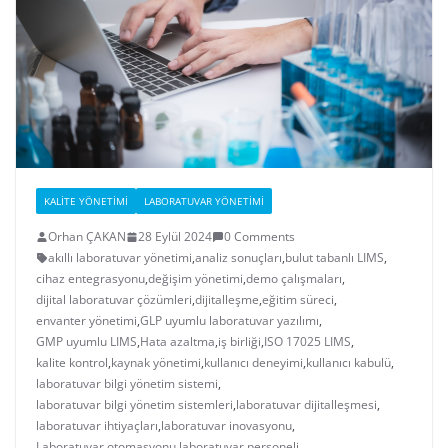
KALITE YÖNETIMI
LABORATUVAR YÖNETIMI
Orhan ÇAKAN
28 Eylül 2024
0 Comments
akıllı laboratuvar yönetimi
,
analiz sonuçları
,
bulut tabanlı LIMS
,
cihaz entegrasyonu
,
değişim yönetimi
,
demo çalışmaları
,
dijital laboratuvar çözümleri
,
dijitalleşme
,
eğitim süreci
,
envanter yönetimi
,
GLP uyumlu laboratuvar yazılımı
,
GMP uyumlu LIMS
,
Hata azaltma
,
iş birliği
,
ISO 17025 LIMS
,
kalite kontrol
,
kaynak yönetimi
,
kullanıcı deneyimi
,
kullanıcı kabulü
,
laboratuvar bilgi yönetim sistemi
,
laboratuvar bilgi yönetim sistemleri
,
laboratuvar dijitalleşmesi
,
laboratuvar ihtiyaçları
,
laboratuvar inovasyonu
,
Laboratuvar otomasyonu
,
laboratuvar personeli
,