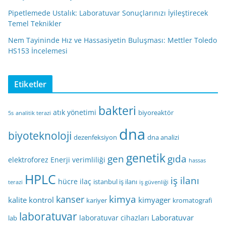
Pipetlemede Ustalık: Laboratuvar Sonuçlarınızı İyileştirecek
Temel Teknikler
Nem Tayininde Hız ve Hassasiyetin Buluşması: Mettler Toledo
HS153 İncelemesi
Etiketler
bakteri
atık yönetimi
biyoreaktör
5s
analitik terazi
dna
biyoteknoloji
dezenfeksiyon
dna analizi
genetik
gen
gıda
elektroforez
Enerji verimliliği
hassas
HPLC
iş ilanı
hücre
ilaç
istanbul iş ilanı
terazi
iş güvenliği
kimya
kanser
kalite kontrol
kimyager
kariyer
kromatografi
laboratuvar
Laboratuvar
laboratuvar cihazları
lab