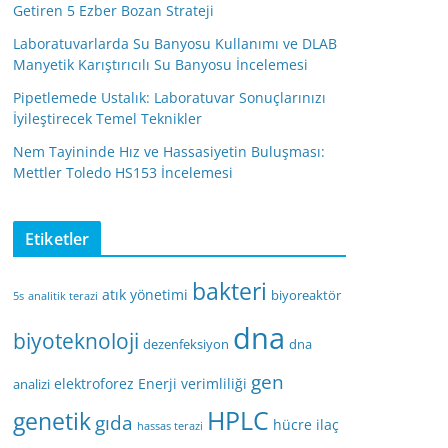
Getiren 5 Ezber Bozan Strateji
Laboratuvarlarda Su Banyosu Kullanımı ve DLAB
Manyetik Karıştırıcılı Su Banyosu İncelemesi
Pipetlemede Ustalık: Laboratuvar Sonuçlarınızı
İyileştirecek Temel Teknikler
Nem Tayininde Hız ve Hassasiyetin Buluşması:
Mettler Toledo HS153 İncelemesi
Etiketler
bakteri
atık yönetimi
biyoreaktör
5s
analitik terazi
dna
biyoteknoloji
dezenfeksiyon
dna
gen
elektroforez
Enerji verimliliği
analizi
HPLC
genetik
gıda
hücre
ilaç
hassas terazi