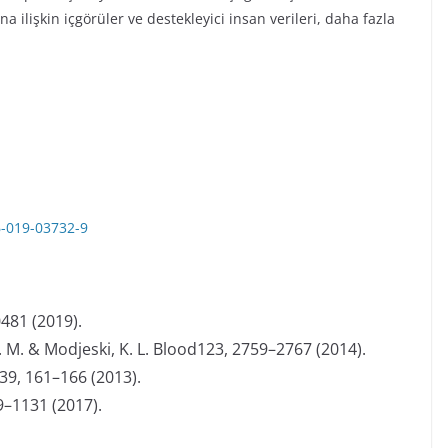
ilişkin içgörüler ve destekleyici insan verileri, daha fazla
6-019-03732-9
0481 (2019).
L. M. & Modjeski, K. L. Blood123, 2759–2767 (2014).
339, 161–166 (2013).
19–1131 (2017).