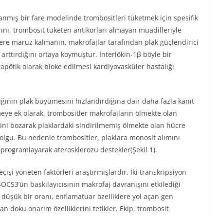
lanmış bir fare modelinde trombositleri tüketmek için spesifik
rını, trombosit tüketen antikorları almayan muadilleriyle
tlere maruz kalmanın, makrofajlar tarafından plak güçlendirici
arttırdığını ortaya koymuştur. İnterlökin-1β böyle bir
apötik olarak bloke edilmesi kardiyovasküler hastalığı
ığının plak büyümesini hızlandırdığına dair daha fazla kanıt
eye ek olarak, trombositler makrofajların ölmekte olan
esini bozarak plaklardaki sindirilmemiş ölmekte olan hücre
r olgu. Bu nedenle trombositler, plaklara monosit alımını
programlayarak aterosklerozu destekler(Şekil 1).
şi yöneten faktörleri araştırmışlardır. İki transkripsiyon
SOCS3’ün baskılayıcısının makrofaj davranışını etkilediği
e düşük bir oranı, enflamatuar özelliklere yol açan gen
an doku onarım özelliklerini tetikler. Ekip, trombosit