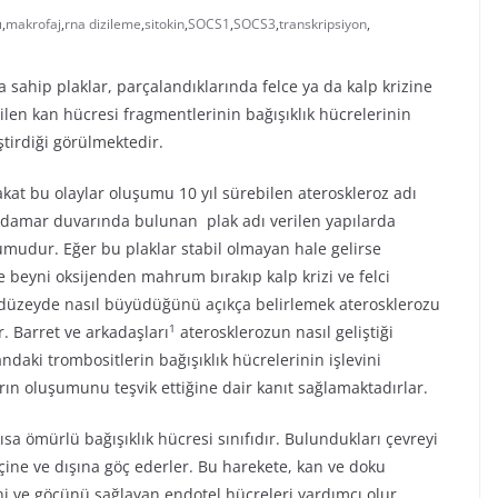
ı
,
makrofaj
,
rna dizileme
,
sitokin
,
SOCS1
,
SOCS3
,
transkripsiyon
,
ahip plaklar, parçalandıklarında felce ya da kalp krizine
ilen kan hücresi fragmentlerinin bağışıklık hücrelerinin
ştirdiği görülmektedir.
 fakat bu olaylar oluşumu 10 yıl sürebilen ateroskleroz adı
n damar duvarında bulunan plak adı verilen yapılarda
rumudur. Eğer bu plaklar stabil olmayan hale gelirse
ve beyni oksijenden mahrum bırakıp kalp krizi ve felci
er düzeyde nasıl büyüdüğünü açıkça belirlemek aterosklerozu
1
. Barret ve arkadaşları
aterosklerozun nasıl geliştiği
daki trombositlerin bağışıklık hücrelerinin işlevini
rın oluşumunu teşvik ettiğine dair kanıt sağlamaktadırlar.
sa ömürlü bağışıklık hücresi sınıfıdır. Bulundukları çevreyi
 içine ve dışına göç ederler. Bu harekete, kan ve doku
ini ve göçünü sağlayan endotel hücreleri yardımcı olur.