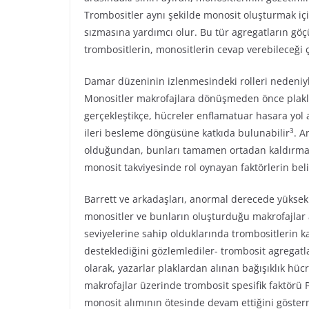
Trombositler aynı şekilde monosit oluşturmak i
sızmasına yardımcı olur. Bu tür agregatların göç
trombositlerin, monositlerin cevap verebileceği çe
Damar düzeninin izlenmesindeki rolleri nedeniyle
Monositler makrofajlara dönüşmeden önce plaklar
gerçekleştikçe, hücreler enflamatuar hasara yol a
3
ileri besleme döngüsüne katkıda bulunabilir
. A
olduğundan, bunları tamamen ortadan kaldırmak t
monosit takviyesinde rol oynayan faktörlerin belir
Barrett ve arkadaşları, anormal derecede yüksek 
monositler ve bunların oluşturduğu makrofajlar ar
seviyelerine sahip olduklarında trombositlerin ka
desteklediğini gözlemlediler- trombosit agregatla
olarak, yazarlar plaklardan alınan bağışıklık hüc
makrofajlar üzerinde trombosit spesifik faktörü 
monosit alımının ötesinde devam ettiğini gösterm