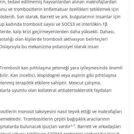
arın, tedavi edilmemiş hayvanlardan alınan makrofajlardan
 ve trombositlerin enflamatuar özellikleri tetiklemek için
österdi. Son olarak, Barrett ve ark. bulgularının insanlar için
rup kadında trombosit sayısı ve SOCS3 ve interlökin-1β
lerde, kalp krizi geçirmeyenlerden daha yüksekti. Dahası,
stalığı olan kişilerde trombosit aktivasyon belirteçleri
. Dolayısıyla bu mekanizma potansiyel olarak insan
r. Trombosit kan pıhtılaşma yeteneği yara iyileşmesinde önemli
ilir. Kan inceltici, klopidogrel veya aspirin gibi pıhtılaşma
gelenmiş terapötik etkilere sahiptir. Mevcut çalışma,
larla uyumlu olan kollateral antiaterosklerotik faydaları
sitlerin monosit takviyesini nasıl teşvik ettiği ve makrofajları
mektedir. Trombositlerin çeşitli bağışıklık aracılarının
2,7
ışmalarda bulunacak ipuçları vardır
. Barrett ve arkadaşları
inyal yolunu tetikleyen S100A9 proteinini serbest bırakarak