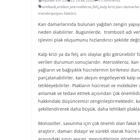
Aybüke Elif US
22 Ocak 2020
0 Comments
antibadi
,
antikor
,
ateroskleroz
,
felç
,
kalp krizi
,
kan damarlar
transkripsiyon faktörü
Kan damarlarında bulunan yağdan zengin yapıya s
neden olabilirler. Bugünlerde, trombosit adı ver
işlevini plak oluşumunu hızlandırıcı şekilde deği
Kalp krizi ya da felç ani olaylar gibi görünebilir
verilen durumun sonuçlarıdır. Ateroskleroz, ka
yağların ve bağışıklık hücrelerinin birikmesi du
parçalanabilirler, kan akışını engelleyerek kalp 
tetikleyebilirler. Plakların hücresel ve molekül
anlamak ve tedavi etmek açısından çok önemlidir
hakkındaki düşüncemizi zenginleştirmektedir, kan
şekillendirerek daha büyük, daha tehlikeli plakla
Monositler, savunma için çok önemli olan fakat kı
araştırır, damarı dolaşır ve sürekli olarak hücre
arasındaki sınırı ayıran, monositlerinin gözetim