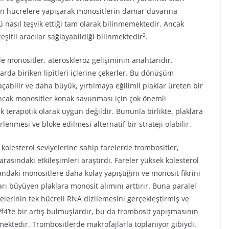
çin hücrelere yapışarak monositlerin damar duvarına
ü nasıl teşvik ettiği tam olarak bilinmemektedir. Ancak
2
şitli aracılar sağlayabildiği bilinmektedir
.
 monositler, ateroskleroz gelişiminin anahtarıdır.
da biriken lipitleri içlerine çekerler. Bu dönüşüm
çabilir ve daha büyük, yırtılmaya eğilimli plaklar üreten bir
ncak monositler konak savunması için çok önemli
erapötik olarak uygun değildir. Bununla birlikte, plaklara
lenmesi ve bloke edilmesi alternatif bir strateji olabilir.
kolesterol seviyelerine sahip farelerde trombositler,
asındaki etkileşimleri araştırdı. Fareler yüksek kolesterol
ndaki monositlere daha kolay yapıştığını ve monosit fikrini
rı büyüyen plaklara monosit alımını arttırır. Buna paralel
relerinin tek hücreli RNA dizilemesini gerçekleştirmiş ve
Pf4’te bir artış bulmuşlardır, bu da trombosit yapışmasının
ektedir. Trombositlerde makrofajlarla toplanıyor gibiydi.