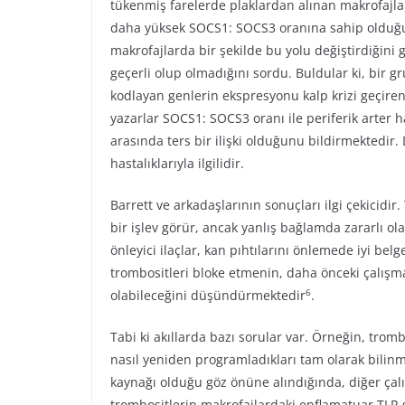
tükenmiş farelerde plaklardan alınan makrofajl
daha yüksek SOCS1: SOCS3 oranına sahip olduğunu
makrofajlarda bir şekilde bu yolu değiştirdiğini g
geçerli olup olmadığını sordu. Buldular ki, bir g
kodlayan genlerin ekspresyonu kalp krizi geçiren
yazarlar SOCS1: SOCS3 oranı ile periferik arter ha
arasında ters bir ilişki olduğunu bildirmektedir
hastalıklarıyla ilgilidir.
Barrett ve arkadaşlarının sonuçları ilgi çekicidi
bir işlev görür, ancak yanlış bağlamda zararlı olab
önleyici ilaçlar, kan pıhtılarını önlemede iyi bel
trombositleri bloke etmenin, daha önceki çalışma
6
olabileceğini düşündürmektedir
.
Tabi ki akıllarda bazı sorular var. Örneğin, trombo
nasıl yeniden programladıkları tam olarak bilinme
kaynağı olduğu göz önüne alındığında, diğer çal
trombositlerin makrofajlardaki enflamatuar TLR s