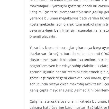
makrofajları uyardığını gösterir, ancak bu olasılı
iletişimi için farklı trombosit tiplerinin gelişip 
yerlerde bulunan megakaryosit adı verilen büyük
göstermektedir. Son olarak, tüm makrofajların tr
veya ortaklığın belirli gelişim aşamalarına, ana
önemli olacaktır.
Yazarlar, kapsamlı sonuçlar çıkarmaya karşı uya
ikazlar var. Örneğin, burada kullanılan anti-CD4
düşürülmesi yararlı olacaktır. Bu antikorun tromb
öngörülemeyen bir etkiye sahip olabilir. Ek olara
göründüğünün net bir resmini elde etmek için agr
görselleştirmek değerli olacaktır. Son olarak, g
sonucunda ortaya çıkan makrofaj aktivitesini iç
geniş çapta meydana gelip gelmediğini belirleme
Çalışma, ateroskleroza önemli katkıda bulunan, t
çalışma hattı üzerine kurulmuştur. Bağışıklık ve 