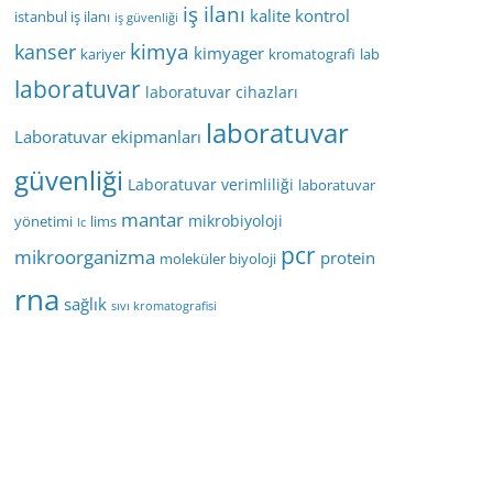
iş ilanı
kalite kontrol
istanbul iş ilanı
iş güvenliği
kimya
kanser
kimyager
kariyer
kromatografi
lab
laboratuvar
laboratuvar cihazları
laboratuvar
Laboratuvar ekipmanları
güvenliği
Laboratuvar verimliliği
laboratuvar
mantar
mikrobiyoloji
yönetimi
lims
lc
pcr
mikroorganizma
protein
moleküler biyoloji
rna
sağlık
sıvı kromatografisi