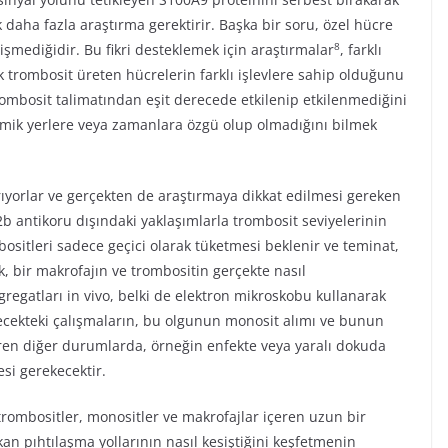
k daha fazla araştırma gerektirir. Başka bir soru, özel hücre
8
gelişmediğidir. Bu fikri desteklemek için araştırmalar
, farklı
 trombosit üreten hücrelerin farklı işlevlere sahip olduğunu
ombosit talimatından eşit derecede etkilenip etkilenmediğini
tomik yerlere veya zamanlara özgü olup olmadığını bilmek
rıyorlar ve gerçekten de araştırmaya dikkat edilmesi gereken
2b antikoru dışındaki yaklaşımlarla trombosit seviyelerinin
ositleri sadece geçici olarak tüketmesi beklenir ve teminat,
k, bir makrofajın ve trombositin gerçekte nasıl
egatları in vivo, belki de elektron mikroskobu kullanarak
elecekteki çalışmaların, bu olgunun monosit alımı ve bunun
eren diğer durumlarda, örneğin enfekte veya yaralı dokuda
si gerekecektir.
rombositler, monositler ve makrofajlar içeren uzun bir
kan pıhtılaşma yollarının nasıl kesiştiğini keşfetmenin