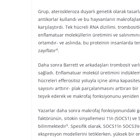
Grup, ateroskleroza duyarlı genetik olarak tasar
antikorlar kullandı ve bu hayvanların makrofajla
karşılaştırdı. Tek hücreli RNA dizilimi, trombosi
enflamatuar moleküllerin üretimini ve salınımını 
ortamdır- ve aslında, bu proteinin insanlarda ter
4
zayıflatır
.
Daha sonra Barrett ve arkadaşları trombosit varl
sağladı. Enflamatuar molekül üretimini indüklem
hücreleri efferositoz yoluyla içine alma kapasit
sayısını arttırır- plak parçalanmasını arttıran bi
teşvik ederek ve makrofaj fonksiyonunu yeniden 
Yazarlar daha sonra makrofaj fonksiyonundaki geçi
faktörünün, sitokin sinyallemesi 1’in (SOCS1) ve 
5
bilinmektedir
. Spesifik olarak, SOCS1’in SOCS3’
ekspresyon modellerini tetiklerken, yüksek bir or